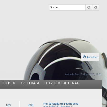
Suche
Erweit
Anmelden
Aktuelle Zeit: 7. Aug 2026, 19:11
THEMEN
BEITRÄGE
LETZTER BEITRAG
Re: Vorstellung Beathovenz
103
690
N
von
JaBoG32_Butcher