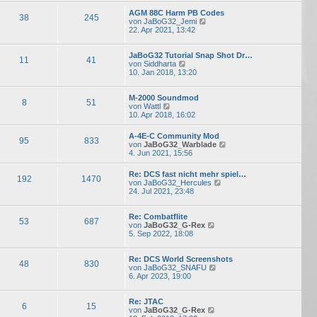
a
e
B
g
s
e
AGM 88C Harm PB Codes
38
245
N
t
i
von
JaBoG32_Jemi
e
e
t
22. Apr 2021, 13:42
u
r
r
e
B
a
s
e
g
JaBoG32 Tutorial Snap Shot Dr…
11
41
N
t
i
von
Siddharta
e
e
t
10. Jan 2018, 13:20
u
r
r
e
B
a
s
e
g
M-2000 Soundmod
8
51
N
t
i
von
Wattl
e
e
t
10. Apr 2018, 16:02
u
r
r
e
B
a
A-4E-C Community Mod
s
e
g
95
833
N
von
JaBoG32_Warblade
t
i
e
4. Jun 2021, 15:56
e
t
u
r
r
e
B
a
Re: DCS fast nicht mehr spiel…
s
192
1470
e
g
N
von
JaBoG32_Hercules
t
i
e
24. Jul 2021, 23:48
e
t
u
r
r
e
B
a
s
Re: Combatflite
e
53
687
g
N
t
von
JaBoG32_G-Rex
i
e
e
5. Sep 2022, 18:08
t
u
r
r
e
B
a
s
e
Re: DCS World Screenshots
g
48
830
t
N
i
von
JaBoG32_SNAFU
e
e
t
6. Apr 2023, 19:00
r
u
r
B
e
a
e
s
g
Re: JTAC
6
15
i
N
t
von
JaBoG32_G-Rex