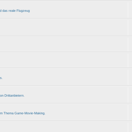
nd das reale Flugzeug
s.
 Drittanbietern.
s zum Thema Game-Movie-Making.