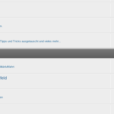
s.
 Tipps und Tricks ausgetauscht und vieles mehr...
tärluftfahrt
hfeld
gen