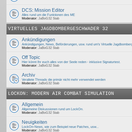
DCS: Mission Editor
Alles rund um die Funktionen des ME
Moderator:
JaBoG32 Stab
VIRTUELLES JAGDBOMBERGESCHWADER 32
Ankündigungen
Ankündigungen, News, Beförderungen, usw. rund um's Virtuelle Jagdbombe
Moderator:
JaBoG32 Stab
Off Topic
Hier könnt Ihr euch alles von der Seele reden - inklusive Signaturtest.
Moderator:
JaBoG32 Stab
Archiv
Veraltete Threads die primär nicht mehr verwendet werden
Moderator:
JaBoG32 Stab
LOCKON: MODERN AIR COMBAT SIMULATION
Allgemein
Allgemeine Diskussionen rund um LockOn.
Moderator:
JaBoG32 Stab
Neuigkeiten
LockOn-News, wie zum Beispiel neue Patches, usw...
Moderator:
JaBoG32 Stab