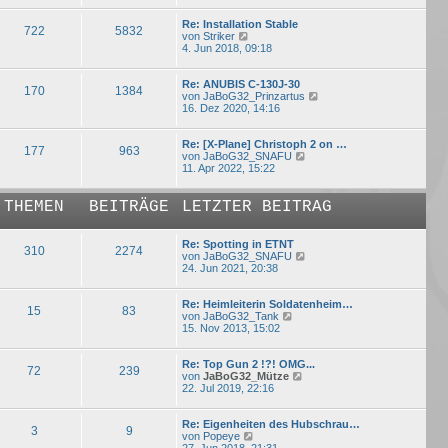
e
B
s
e
Re: Installation Stable
722
5832
N
t
i
von
Striker
e
e
t
4. Jun 2018, 09:18
u
r
r
e
B
a
s
e
g
Re: ANUBIS C-130J-30
170
1384
t
i
N
von
JaBoG32_Prinzartus
e
t
e
16. Dez 2020, 14:16
r
r
u
B
a
e
e
g
s
Re: [X-Plane] Christoph 2 on …
177
963
i
N
t
von
JaBoG32_SNAFU
t
e
e
11. Apr 2022, 15:22
r
u
r
a
e
B
g
s
e
THEMEN
BEITRÄGE
LETZTER BEITRAG
t
i
e
t
r
r
Re: Spotting in ETNT
310
2274
B
a
N
von
JaBoG32_SNAFU
e
g
e
24. Jun 2021, 20:38
i
u
t
e
r
s
Re: Heimleiterin Soldatenheim…
15
83
a
N
t
von
JaBoG32_Tank
g
e
e
15. Nov 2013, 15:02
u
r
e
B
s
e
Re: Top Gun 2 !?! OMG...
72
239
t
N
i
von
JaBoG32_Mütze
e
e
t
22. Jul 2019, 22:16
r
u
r
B
e
a
e
s
g
Re: Eigenheiten des Hubschrau…
3
9
N
i
t
von
Popeye
e
t
e
27. Jun 2018, 21:31