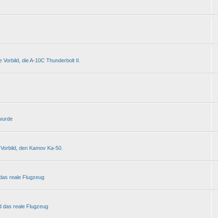
Vorbild, die A-10C Thunderbolt II.
 wurde
 Vorbild, den Kamov Ka-50.
 das reale Flugzeug
d das reale Flugzeug