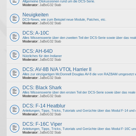
Allgemeine Diskussionen rund um die DCS-Serie.
Moderator:
JaBoG32 Stab
Neuigkeiten
DCS-News, wie zum Beispiel neue Module, Patches, etc.
Moderator:
JaBoG32 Stab
DCS: A-10C
Alles Wissenswerte über den zweiten Teil der DCS-Serie sowie über das reale 
Moderator:
JaBoG32 Stab
DCS: AH-64D
Nützliches für den Indianer
Moderator:
JaBoG32 Stab
DCS: AV-8B N/A VTOL Harrier II
Alles zur einzigartigen McDonnell Douglas AV-8 die von RAZBAM umgesetzt
Moderator:
JaBoG32 Stab
DCS: Black Shark
Alles Wissenswerte über den ersten Teil der DCS-Serie sowie über das reale
Moderator:
JaBoG32 Stab
DCS: F-14 Heatblur
Anleitungen, Tipps, Tricks, Tutorials und Gerüchte über das Modul F-14 und
Moderator:
JaBoG32 Stab
DCS: F-16C Viper
Anleitungen, Tipps, Tricks, Tutorials und Gerüchte über das Modul F-16C un
Moderator:
JaBoG32 Stab