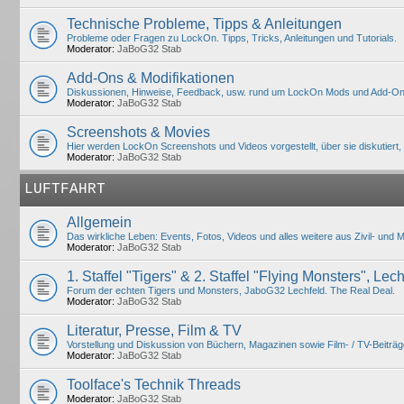
Technische Probleme, Tipps & Anleitungen
Probleme oder Fragen zu LockOn. Tipps, Tricks, Anleitungen und Tutorials.
Moderator:
JaBoG32 Stab
Add-Ons & Modifikationen
Diskussionen, Hinweise, Feedback, usw. rund um LockOn Mods und Add-On
Moderator:
JaBoG32 Stab
Screenshots & Movies
Hier werden LockOn Screenshots und Videos vorgestellt, über sie diskutiert,
Moderator:
JaBoG32 Stab
LUFTFAHRT
Allgemein
Das wirkliche Leben: Events, Fotos, Videos und alles weitere aus Zivil- und Mili
Moderator:
JaBoG32 Stab
1. Staffel "Tigers" & 2. Staffel "Flying Monsters", Lec
Forum der echten Tigers und Monsters, JaboG32 Lechfeld. The Real Deal.
Moderator:
JaBoG32 Stab
Literatur, Presse, Film & TV
Vorstellung und Diskussion von Büchern, Magazinen sowie Film- / TV-Beiträ
Moderator:
JaBoG32 Stab
Toolface's Technik Threads
Moderator:
JaBoG32 Stab