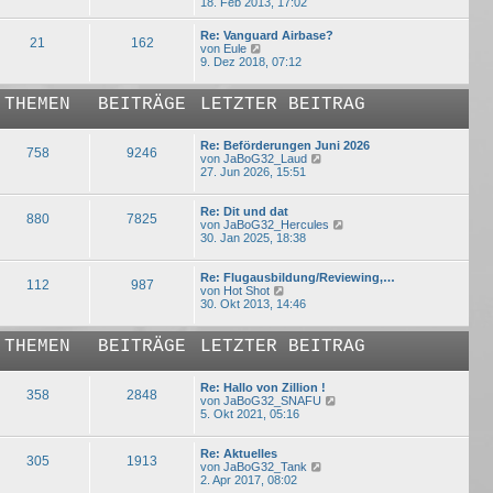
t
e
e
18. Feb 2013, 17:02
r
u
r
a
e
B
Re: Vanguard Airbase?
g
s
e
21
162
N
von
Eule
t
i
e
9. Dez 2018, 07:12
e
t
u
r
r
e
B
a
s
THEMEN
BEITRÄGE
LETZTER BEITRAG
e
g
t
i
e
t
r
Re: Beförderungen Juni 2026
r
758
9246
B
N
von
JaBoG32_Laud
a
e
e
27. Jun 2026, 15:51
g
i
u
t
e
r
s
Re: Dit und dat
880
7825
a
t
N
von
JaBoG32_Hercules
g
e
e
30. Jan 2025, 18:38
r
u
B
e
e
s
Re: Flugausbildung/Reviewing,…
112
987
N
i
t
von
Hot Shot
e
t
e
30. Okt 2013, 14:46
u
r
r
e
a
B
s
g
e
THEMEN
BEITRÄGE
LETZTER BEITRAG
t
i
e
t
r
r
Re: Hallo von Zillion !
358
2848
B
a
N
von
JaBoG32_SNAFU
e
g
e
5. Okt 2021, 05:16
i
u
t
e
r
s
Re: Aktuelles
305
1913
a
N
t
von
JaBoG32_Tank
g
e
e
2. Apr 2017, 08:02
u
r