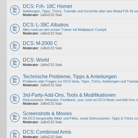
DCS: F/A- 18C Hornet
Anleitungen, Tipps, Tricks, Tutorials und Gerüchte über das Modul F/A-18 u
Moderator:
JaBoG32 Stab
DCS: L-39C Albatros
Alles rund um den ersten Trainer mit Multiplayer Cockpit
Moderator:
JaBoG32 Stab
DCS: M-2000 C
Moderator:
JaBoG32 Stab
DCS: World
Moderator:
JaBoG32 Stab
Technische Probleme, Tipps & Anleitungen
Probleme oder Fragen zur DCS-Serie, Tipps, Tricks, Anleitungen und Tutorial
Moderator:
JaBoG32 Stab
3rd-Party-Add-Ons, Tools & Modifikationen
Diskussionen, Hinweise, Feedback, usw. rund um DCS Mods und Add-Ons von
Moderator:
JaBoG32 Stab
Screenshots & Movies
Mit DCS hergestellte Bilder und Filme, sowie Diskussionen, Tipps & Trick
Moderator:
JaBoG32 Stab
DCS: Combined Arms
Moderator:
JaBoG32 Stab