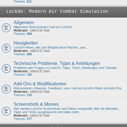
Themen:
112
LockOn: Modern Air Combat Simulation
Allgemein
Allgemeine Diskussionen rund um LockOn.
Moderator:
JaBoG32 Stab
Themen:
358
Neuigkeiten
LockOn-News, wie zum Beispiel neue Patches, usw...
Moderator:
JaBoG32 Stab
Themen:
305
Technische Probleme, Tipps & Anleitungen
Probleme oder Fragen zu LockOn. Tipps, Tricks, Anleitungen und Tutorials.
Moderator:
JaBoG32 Stab
Themen:
722
Add-Ons & Modifikationen
Diskussionen, Hinweise, Feedback, usw. rund um LockOn Mods und Add-Ons.
Moderator:
JaBoG32 Stab
Themen:
170
Screenshots & Movies
Hier werden LockOn Screenshots und Videos vorgestellt, über sie diskutiert,
Tipps und Tricks ausgetauscht und vieles mehr...
Moderator:
JaBoG32 Stab
Themen:
177