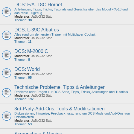
DCS: F/A- 18C Hornet
Anleitungen, Tipps, Tricks, Tutorials und Gerüchte über das Modul F/A-18 und
das reale Flugzeug
Moderator:
JaBoG32 Stab
Themen:
38
DCS: L-39C Albatros
Alles rund um den ersten Trainer mit Multiplayer Cockpit
Moderator:
JaBoG32 Stab
Themen:
11
DCS: M-2000 C
Moderator:
JaBoG32 Stab
Themen:
8
DCS: World
Moderator:
JaBoG32 Stab
Themen:
95
Technische Probleme, Tipps & Anleitungen
Probleme oder Fragen zur DCS-Serie, Tipps, Tricks, Anleitungen und Tutorials.
Moderator:
JaBoG32 Stab
Themen:
192
3rd-Party-Add-Ons, Tools & Modifikationen
Diskussionen, Hinweise, Feedback, usw. rund um DCS Mods und Add-Ons von
Drittanbietern.
Moderator:
JaBoG32 Stab
Themen:
53
Screenshots & Movies