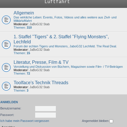
Luftfahrt
Allgemein
Das wirkliche Leben: Events, Fotos, Videos und alles weitere aus Zivil- und
Militärluftfahrt
Moderator:
JaBoG32 Stab
Themen:
310
1. Staffel "Tigers" & 2. Staffel "Flying Monsters",
Lechfeld
Forum der echten Tigers und Monsters, JaboG32 Lechfeld. The Real Deal.
Moderator:
JaBoG32 Stab
Themen:
15
Literatur, Presse, Film & TV
Vorstellung und Diskussion von Büchern, Magazinen sowie Film- / TV-Beiträgen
Moderator:
JaBoG32 Stab
Themen:
72
Toolface's Technik Threads
Moderator:
JaBoG32 Stab
Themen:
3
ANMELDEN
Benutzername:
Passwort:
Ich habe mein Passwort vergessen
Angemeldet bleiben