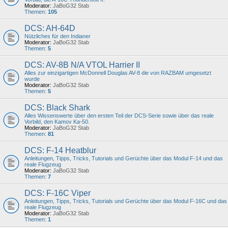
Moderator:
JaBoG32 Stab
Themen:
105
DCS: AH-64D
Nützliches für den Indianer
Moderator:
JaBoG32 Stab
Themen:
5
DCS: AV-8B N/A VTOL Harrier II
Alles zur einzigartigen McDonnell Douglas AV-8 die von RAZBAM umgesetzt
wurde
Moderator:
JaBoG32 Stab
Themen:
5
DCS: Black Shark
Alles Wissenswerte über den ersten Teil der DCS-Serie sowie über das reale
Vorbild, den Kamov Ka-50.
Moderator:
JaBoG32 Stab
Themen:
81
DCS: F-14 Heatblur
Anleitungen, Tipps, Tricks, Tutorials und Gerüchte über das Modul F-14 und das
reale Flugzeug
Moderator:
JaBoG32 Stab
Themen:
7
DCS: F-16C Viper
Anleitungen, Tipps, Tricks, Tutorials und Gerüchte über das Modul F-16C und das
reale Flugzeug
Moderator:
JaBoG32 Stab
Themen:
1