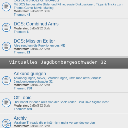
Mit DCS hergestellte Bilder und Filme, sowie Diskussionen, Tipps & Tricks zum
Thema Game-Movie-Making.
Moderator:
JaBoG32 Stab
Themen:
48
DCS: Combined Arms
Moderator:
JaBoG32 Stab
Themen:
6
DCS: Mission Editor
Alles rund um die Funktionen des ME
Moderator:
JaBoG32 Stab
Themen:
21
Virtuelles Jagdbombergeschwader 32
Ankündigungen
Ankündigungen, News, Beförderungen, usw. rund um's Virtuelle
Jagdbombergeschwader 32.
Moderator:
JaBoG32 Stab
Themen:
758
Off Topic
Hier könnt Ihr euch alles von der Seele reden - inklusive Signaturtest.
Moderator:
JaBoG32 Stab
Themen:
880
Archiv
Veraltete Threads die primär nicht mehr verwendet werden
Moderator:
JaBoG32 Stab