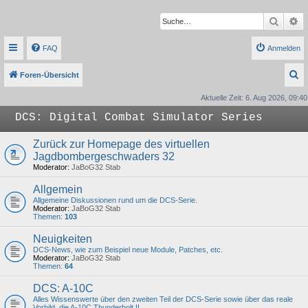
Suche
Er
FAQ
Anmelden
S
Foren-Übersicht
u
Aktuelle Zeit: 6. Aug 2026, 09:40
c
DCS: Digital Combat Simulator Series
h
e
Zurück zur Homepage des virtuellen
Jagdbombergeschwaders 32
Moderator:
JaBoG32 Stab
Allgemein
Allgemeine Diskussionen rund um die DCS-Serie.
Moderator:
JaBoG32 Stab
Themen:
103
Neuigkeiten
DCS-News, wie zum Beispiel neue Module, Patches, etc.
Moderator:
JaBoG32 Stab
Themen:
64
DCS: A-10C
Alles Wissenswerte über den zweiten Teil der DCS-Serie sowie über das reale
Vorbild, die A-10C Thunderbolt II.