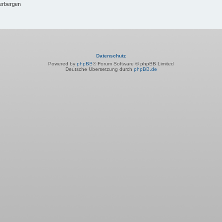
verbergen
Datenschutz
Powered by
phpBB
® Forum Software © phpBB Limited
Deutsche Übersetzung durch
phpBB.de