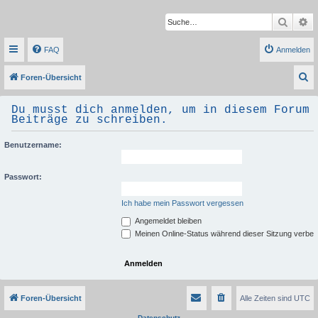
Suche
Er
FAQ
Anmelden
S
Foren-Übersicht
u
Du musst dich anmelden, um in diesem Forum
c
Beiträge zu schreiben.
h
Benutzername:
e
Passwort:
Ich habe mein Passwort vergessen
Angemeldet bleiben
Meinen Online-Status während dieser Sitzung verbe
Foren-Übersicht
Alle Zeiten sind
UTC
Datenschutz