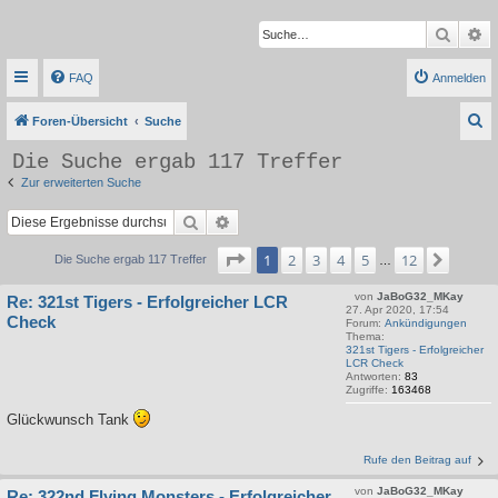
Suche
Er
FAQ
Anmelden
S
Foren-Übersicht
Suche
u
Die Suche ergab 117 Treffer
c
Zur erweiterten Suche
h
Suche
Erweiterte Suche
e
Seite
1
von
12
1
2
3
4
5
12
Nächs
Die Suche ergab 117 Treffer
…
von
JaBoG32_MKay
Re: 321st Tigers - Erfolgreicher LCR
27. Apr 2020, 17:54
Check
Forum:
Ankündigungen
Thema:
321st Tigers - Erfolgreicher
LCR Check
Antworten:
83
Zugriffe:
163468
Glückwunsch Tank
Rufe den Beitrag auf
von
JaBoG32_MKay
Re: 322nd Flying Monsters - Erfolgreicher