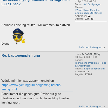
4. Apr 2020, 07:54
LCR Check
Forum:
Ankündigungen
Thema:
322nd Flying Monsters -
Erfolgreicher LCR Check
Antworten:
92
Zugriffe:
227759
Saubere Leistung Mütze. Willkommen im aktiven
Dienst
Rufe den Beitrag auf
von
JaBoG32_MKay
Re: Laptopempfehlung
30. Mär 2020, 11:11
Forum:
Technische Probleme, Tipps
& Anleitungen
Thema:
Laptopempfehlung
Antworten:
1
Zugriffe:
17702
Würde mir hier was zusammenstellen
https://www.gamingguru.de/gaming-notebo ...
aming.html
Fand immer die geben gute Preise für gute
Hardware und man kann sich die recht gut selber
konfigurieren.
Rufe den Beitrag auf