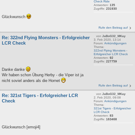
Check Ride
Antworten:
135
Zugriffe:
231930
Glückwunsch
Rufe den Beitrag auf
von
JaBoG32_MKay
Re: 322nd Flying Monsters - Erfolgreicher
3. Feb 2020, 13:14
LCR Check
Forum:
Ankündigungen
Thema:
322nd Flying Monsters -
Erfolgreicher LCR Check
Antworten:
92
Zugriffe:
227759
Danke danke
Wir haben schon Übung Herby - die Viper ist ja
nicht soviel anders als die Hornet
Rufe den Beitrag auf
von
JaBoG32_MKay
Re: 321st Tigers - Erfolgreicher LCR
2. Feb 2020, 09:08
Check
Forum:
Ankündigungen
Thema:
321st Tigers - Erfolgreicher
LCR Check
Antworten:
83
Zugriffe:
163468
Glückwunsch [emoji4]