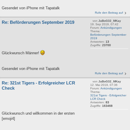
Gesendet von iPhone mit Tapatalk
Rufe den Beitrag auf
von
JaBoG32_MKay
Re: Beförderungen September 2019
19. Sep 2019, 07:42
Forum:
Ankündigungen
Thema:
Beförderungen September
2019
Antworten:
13
Zugriffe:
23700
Glückwunsch Männer!
Gesendet von iPhone mit Tapatalk
Rufe den Beitrag auf
von
JaBoG32_MKay
Re: 321st Tigers - Erfolgreicher LCR
12. Mai 2019, 07:36
Check
Forum:
Ankündigungen
Thema:
321st Tigers - Erfolgreicher
LCR Check
Antworten:
83
Zugriffe:
163468
Glückwunsch und willkommen in der ersten
[emoji4]