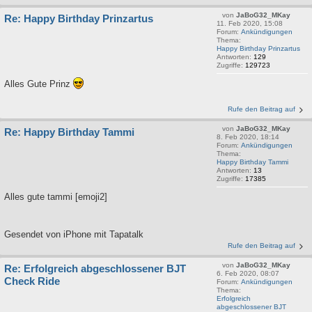
von
JaBoG32_MKay
Re: Happy Birthday Prinzartus
11. Feb 2020, 15:08
Forum:
Ankündigungen
Thema:
Happy Birthday Prinzartus
Antworten:
129
Zugriffe:
129723
Alles Gute Prinz
Rufe den Beitrag auf
von
JaBoG32_MKay
Re: Happy Birthday Tammi
8. Feb 2020, 18:14
Forum:
Ankündigungen
Thema:
Happy Birthday Tammi
Antworten:
13
Zugriffe:
17385
Alles gute tammi [emoji2]
Gesendet von iPhone mit Tapatalk
Rufe den Beitrag auf
von
JaBoG32_MKay
Re: Erfolgreich abgeschlossener BJT
6. Feb 2020, 08:07
Check Ride
Forum:
Ankündigungen
Thema:
Erfolgreich
abgeschlossener BJT