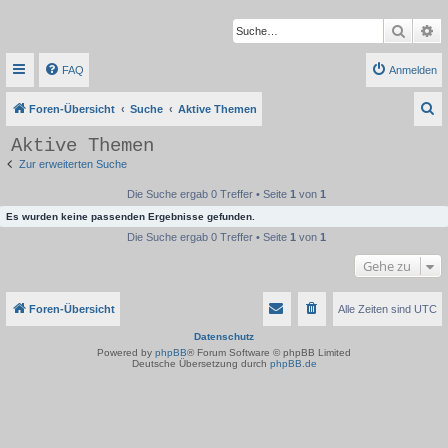
Suche
Er
FAQ
Anmelden
S
Foren-Übersicht
Suche
Aktive Themen
u
Aktive Themen
c
Zur erweiterten Suche
h
Die Suche ergab 0 Treffer • Seite
1
von
1
e
Es wurden keine passenden Ergebnisse gefunden.
Die Suche ergab 0 Treffer • Seite
1
von
1
Gehe zu
Foren-Übersicht
Alle Zeiten sind
UTC
Datenschutz
Powered by
phpBB
® Forum Software © phpBB Limited
Deutsche Übersetzung durch
phpBB.de