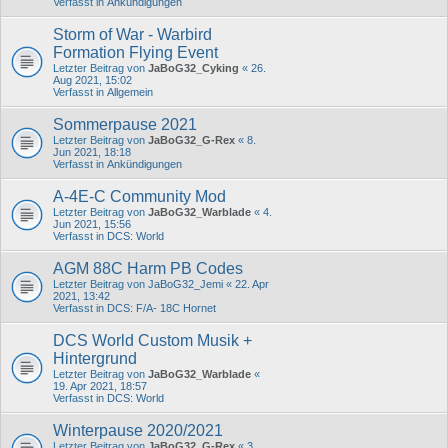
Verfasst in
Ankündigungen
Storm of War - Warbird
Formation Flying Event
Letzter Beitrag von
JaBoG32_Cyking
«
26.
Aug 2021, 15:02
Verfasst in
Allgemein
Sommerpause 2021
Letzter Beitrag von
JaBoG32_G-Rex
«
8.
Jun 2021, 18:18
Verfasst in
Ankündigungen
A-4E-C Community Mod
Letzter Beitrag von
JaBoG32_Warblade
«
4.
Jun 2021, 15:56
Verfasst in
DCS: World
AGM 88C Harm PB Codes
Letzter Beitrag von
JaBoG32_Jemi
«
22. Apr
2021, 13:42
Verfasst in
DCS: F/A- 18C Hornet
DCS World Custom Musik +
Hintergrund
Letzter Beitrag von
JaBoG32_Warblade
«
19. Apr 2021, 18:57
Verfasst in
DCS: World
Winterpause 2020/2021
Letzter Beitrag von
JaBoG32_G-Rex
«
3.