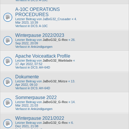
A-10C OPERATIONS
PROCEDURES
Letzter Beitrag von
JaBoG32_Crusader
«
4.
Mär 2023, 10:39
Verfasst in
DCS: A-10C
Winterpause 2022/2023
Letzter Beitrag von
JaBoG32_G-Rex
«
26.
Sep 2022, 20:09
Verfasst in
Ankündigungen
Apache Voiceattack Profile
Letzter Beitrag von
JaBoG32_Warblade
«
17. Apr 2022, 07:52
Verfasst in
DCS: AH-64D
Dokumente
Letzter Beitrag von
JaBoG32_Mütze
«
13.
Apr 2022, 09:10
Verfasst in
DCS: AH-64D
Sommerpause 2022
Letzter Beitrag von
JaBoG32_G-Rex
«
14.
Mär 2022, 21:03
Verfasst in
Ankündigungen
Winterpause 2021/2022
Letzter Beitrag von
JaBoG32_G-Rex
«
6.
Dez 2021, 21:08