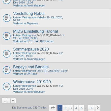
Dez 2020, 19:06
Verfasst in
Ankündigungen
Vorstellung Nabel
Letzter Beitrag von
Nabel
«
19. Okt 2020,
07:20
Verfasst in
Allgemein
MIDS Einstellung Tutorial
Letzter Beitrag von
JaBoG32_Warblade
«
24. Sep 2020, 22:05
Verfasst in
DCS: F/A- 18C Hornet
Sommerpause 2020
Letzter Beitrag von
JaBoG32_G-Rex
«
2.
Jun 2020, 19:30
Verfasst in
Ankündigungen
Bogeys and Bandits
Letzter Beitrag von
Obi
«
31. Jan 2020, 13:49
Verfasst in
Off Topic
Winterpause 2019/20
Letzter Beitrag von
JaBoG32_G-Rex
«
2.
Dez 2019, 20:40
Verfasst in
Ankündigungen
Seite
1
von
30
1
2
3
4
5
30
Nächs
Die Suche ergab 739 Treffer
…