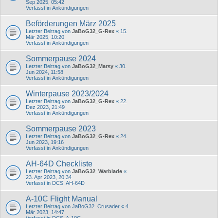
Sep 2025, 05:42
Verfasst in
Ankündigungen
Beförderungen März 2025
Letzter Beitrag von
JaBoG32_G-Rex
«
15.
Mär 2025, 10:20
Verfasst in
Ankündigungen
Sommerpause 2024
Letzter Beitrag von
JaBoG32_Marsy
«
30.
Jun 2024, 11:58
Verfasst in
Ankündigungen
Winterpause 2023/2024
Letzter Beitrag von
JaBoG32_G-Rex
«
22.
Dez 2023, 21:49
Verfasst in
Ankündigungen
Sommerpause 2023
Letzter Beitrag von
JaBoG32_G-Rex
«
24.
Jun 2023, 19:16
Verfasst in
Ankündigungen
AH-64D Checkliste
Letzter Beitrag von
JaBoG32_Warblade
«
23. Apr 2023, 20:34
Verfasst in
DCS: AH-64D
A-10C Flight Manual
Letzter Beitrag von
JaBoG32_Crusader
«
4.
Mär 2023, 14:47
Verfasst in
DCS: A-10C