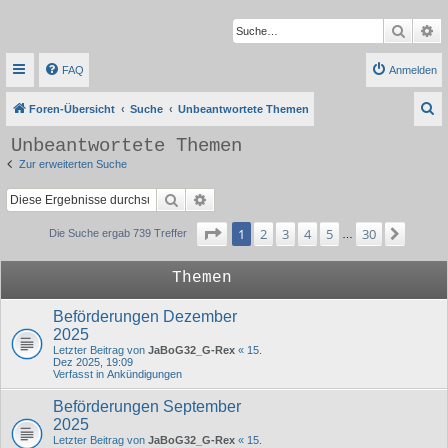
Suche
Er
FAQ
Anmelden
S
Foren-Übersicht
Suche
Unbeantwortete Themen
u
Unbeantwortete Themen
c
Zur erweiterten Suche
h
Suche
Erweiterte Suche
e
Seite
1
von
30
1
2
3
4
5
30
Nächs
Die Suche ergab 739 Treffer
…
Themen
Beförderungen Dezember
2025
Letzter Beitrag von
JaBoG32_G-Rex
«
15.
Dez 2025, 19:09
Verfasst in
Ankündigungen
Beförderungen September
2025
Letzter Beitrag von
JaBoG32_G-Rex
«
15.