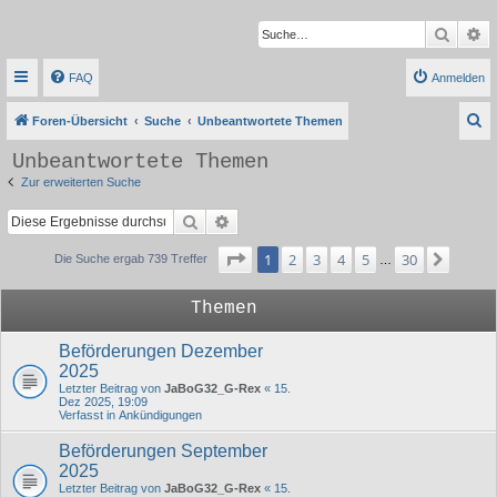
Suche
Er
FAQ
Anmelden
S
Foren-Übersicht
Suche
Unbeantwortete Themen
u
Unbeantwortete Themen
c
Zur erweiterten Suche
h
Suche
Erweiterte Suche
e
Seite
1
von
30
1
2
3
4
5
30
Nächs
Die Suche ergab 739 Treffer
…
Themen
Beförderungen Dezember
2025
Letzter Beitrag von
JaBoG32_G-Rex
«
15.
Dez 2025, 19:09
Verfasst in
Ankündigungen
Beförderungen September
2025
Letzter Beitrag von
JaBoG32_G-Rex
«
15.