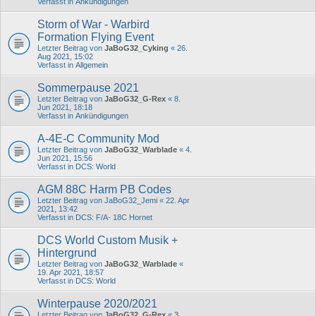
Verfasst in
Ankündigungen
Storm of War - Warbird
Formation Flying Event
Letzter Beitrag von
JaBoG32_Cyking
«
26.
Aug 2021, 15:02
Verfasst in
Allgemein
Sommerpause 2021
Letzter Beitrag von
JaBoG32_G-Rex
«
8.
Jun 2021, 18:18
Verfasst in
Ankündigungen
A-4E-C Community Mod
Letzter Beitrag von
JaBoG32_Warblade
«
4.
Jun 2021, 15:56
Verfasst in
DCS: World
AGM 88C Harm PB Codes
Letzter Beitrag von
JaBoG32_Jemi
«
22. Apr
2021, 13:42
Verfasst in
DCS: F/A- 18C Hornet
DCS World Custom Musik +
Hintergrund
Letzter Beitrag von
JaBoG32_Warblade
«
19. Apr 2021, 18:57
Verfasst in
DCS: World
Winterpause 2020/2021
Letzter Beitrag von
JaBoG32_G-Rex
«
3.