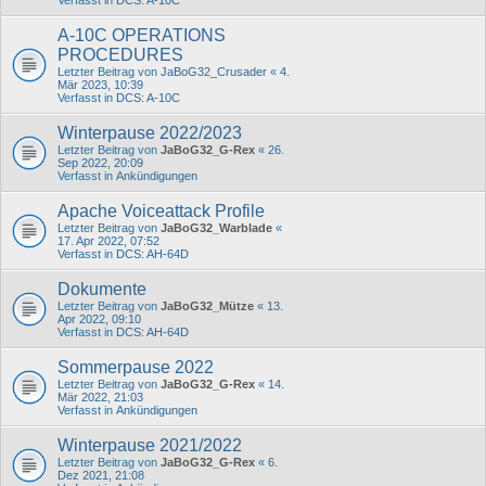
A-10C OPERATIONS
PROCEDURES
Letzter Beitrag von
JaBoG32_Crusader
«
4.
Mär 2023, 10:39
Verfasst in
DCS: A-10C
Winterpause 2022/2023
Letzter Beitrag von
JaBoG32_G-Rex
«
26.
Sep 2022, 20:09
Verfasst in
Ankündigungen
Apache Voiceattack Profile
Letzter Beitrag von
JaBoG32_Warblade
«
17. Apr 2022, 07:52
Verfasst in
DCS: AH-64D
Dokumente
Letzter Beitrag von
JaBoG32_Mütze
«
13.
Apr 2022, 09:10
Verfasst in
DCS: AH-64D
Sommerpause 2022
Letzter Beitrag von
JaBoG32_G-Rex
«
14.
Mär 2022, 21:03
Verfasst in
Ankündigungen
Winterpause 2021/2022
Letzter Beitrag von
JaBoG32_G-Rex
«
6.
Dez 2021, 21:08