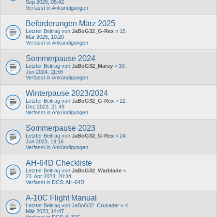
Sep 2025, 05:42
Verfasst in
Ankündigungen
Beförderungen März 2025
Letzter Beitrag von
JaBoG32_G-Rex
«
15.
Mär 2025, 10:20
Verfasst in
Ankündigungen
Sommerpause 2024
Letzter Beitrag von
JaBoG32_Marsy
«
30.
Jun 2024, 11:58
Verfasst in
Ankündigungen
Winterpause 2023/2024
Letzter Beitrag von
JaBoG32_G-Rex
«
22.
Dez 2023, 21:49
Verfasst in
Ankündigungen
Sommerpause 2023
Letzter Beitrag von
JaBoG32_G-Rex
«
24.
Jun 2023, 19:16
Verfasst in
Ankündigungen
AH-64D Checkliste
Letzter Beitrag von
JaBoG32_Warblade
«
23. Apr 2023, 20:34
Verfasst in
DCS: AH-64D
A-10C Flight Manual
Letzter Beitrag von
JaBoG32_Crusader
«
4.
Mär 2023, 14:47
Verfasst in
DCS: A-10C