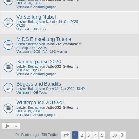
Dez 2020, 19:06
Verfasst in
Ankündigungen
Vorstellung Nabel
Letzter Beitrag von
Nabel
«
19. Okt 2020,
07:20
Verfasst in
Allgemein
MIDS Einstellung Tutorial
Letzter Beitrag von
JaBoG32_Warblade
«
24. Sep 2020, 22:05
Verfasst in
DCS: F/A- 18C Hornet
Sommerpause 2020
Letzter Beitrag von
JaBoG32_G-Rex
«
2.
Jun 2020, 19:30
Verfasst in
Ankündigungen
Bogeys and Bandits
Letzter Beitrag von
Obi
«
31. Jan 2020, 13:49
Verfasst in
Off Topic
Winterpause 2019/20
Letzter Beitrag von
JaBoG32_G-Rex
«
2.
Dez 2019, 20:40
Verfasst in
Ankündigungen
Seite
1
von
30
1
2
3
4
5
30
Nächs
Die Suche ergab 739 Treffer
…