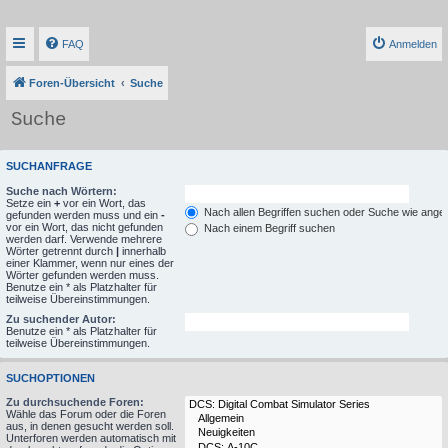
FAQ
Anmelden
Foren-Übersicht
Suche
Suche
SUCHANFRAGE
Suche nach Wörtern:
Setze ein
+
vor ein Wort, das
Nach allen Begriffen suchen oder Suche wie ang
gefunden werden muss und ein
-
vor ein Wort, das nicht gefunden
Nach einem Begriff suchen
werden darf. Verwende mehrere
Wörter getrennt durch
|
innerhalb
einer Klammer, wenn nur eines der
Wörter gefunden werden muss.
Benutze ein * als Platzhalter für
teilweise Übereinstimmungen.
Zu suchender Autor:
Benutze ein * als Platzhalter für
teilweise Übereinstimmungen.
SUCHOPTIONEN
Zu durchsuchende Foren:
Wähle das Forum oder die Foren
aus, in denen gesucht werden soll.
Unterforen werden automatisch mit