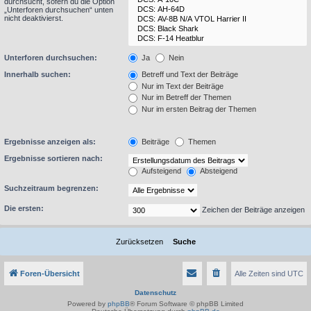
durchsucht, sofern du die Option
„Unterforen durchsuchen“ unten
nicht deaktivierst.
Unterforen durchsuchen:
Ja
Nein
Innerhalb suchen:
Betreff und Text der Beiträge
Nur im Text der Beiträge
Nur im Betreff der Themen
Nur im ersten Beitrag der Themen
Ergebnisse anzeigen als:
Beiträge
Themen
Ergebnisse sortieren nach:
Aufsteigend
Absteigend
Suchzeitraum begrenzen:
Die ersten:
Zeichen der Beiträge anzeigen
Foren-Übersicht
Alle Zeiten sind
UTC
Datenschutz
Powered by
phpBB
® Forum Software © phpBB Limited