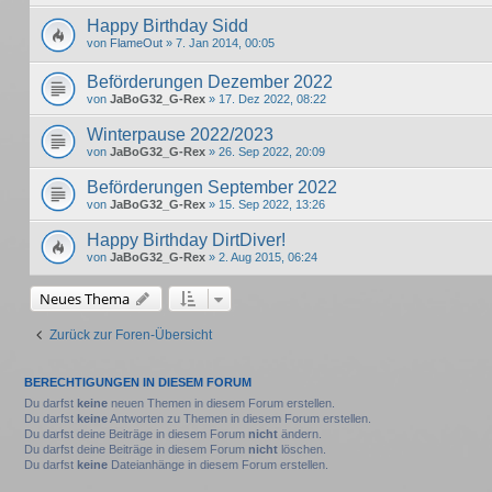
Happy Birthday Sidd
von
FlameOut
» 7. Jan 2014, 00:05
Beförderungen Dezember 2022
von
JaBoG32_G-Rex
» 17. Dez 2022, 08:22
Winterpause 2022/2023
von
JaBoG32_G-Rex
» 26. Sep 2022, 20:09
Beförderungen September 2022
von
JaBoG32_G-Rex
» 15. Sep 2022, 13:26
Happy Birthday DirtDiver!
von
JaBoG32_G-Rex
» 2. Aug 2015, 06:24
Neues Thema
Zurück zur Foren-Übersicht
BERECHTIGUNGEN IN DIESEM FORUM
Du darfst
keine
neuen Themen in diesem Forum erstellen.
Du darfst
keine
Antworten zu Themen in diesem Forum erstellen.
Du darfst deine Beiträge in diesem Forum
nicht
ändern.
Du darfst deine Beiträge in diesem Forum
nicht
löschen.
Du darfst
keine
Dateianhänge in diesem Forum erstellen.