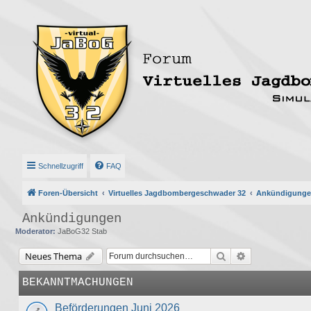
Schnellzugriff
FAQ
Foren-Übersicht
Virtuelles Jagdbombergeschwader 32
Ankündigung
Ankündigungen
Moderator:
JaBoG32 Stab
Suche
Erweiterte Suc
Neues Thema
BEKANNTMACHUNGEN
Beförderungen Juni 2026