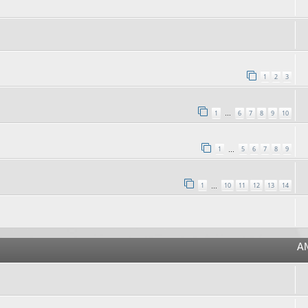
1
2
3
1
6
7
8
9
10
…
1
5
6
7
8
9
…
1
10
11
12
13
14
…
A