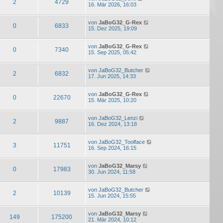
2
4729
16. Mär 2026, 16:03
von
JaBoG32_G-Rex
0
6833
15. Dez 2025, 19:09
von
JaBoG32_G-Rex
0
7340
15. Sep 2025, 05:42
von
JaBoG32_Butcher
2
6832
17. Jun 2025, 14:33
von
JaBoG32_G-Rex
0
22670
15. Mär 2025, 10:20
von
JaBoG32_Lenzi
2
9887
16. Dez 2024, 13:18
von
JaBoG32_Toolface
3
11751
16. Sep 2024, 16:15
von
JaBoG32_Marsy
0
17983
30. Jun 2024, 11:58
von
JaBoG32_Butcher
2
10139
15. Jun 2024, 15:55
von
JaBoG32_Marsy
149
175200
21. Mär 2024, 10:12