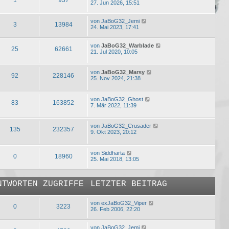
27. Jun 2026, 15:51
von
JaBoG32_Jemi
3
13984
24. Mai 2023, 17:41
von
JaBoG32_Warblade
25
62661
21. Jul 2020, 10:05
von
JaBoG32_Marsy
92
228146
25. Nov 2024, 21:38
von
JaBoG32_Ghost
83
163852
7. Mär 2022, 11:39
von
JaBoG32_Crusader
135
232357
9. Okt 2023, 20:12
von
Siddharta
0
18960
25. Mai 2018, 13:05
NTWORTEN
ZUGRIFFE
LETZTER BEITRAG
von
exJaBoG32_Viper
0
3223
26. Feb 2006, 22:20
von
JaBoG32_Jemi