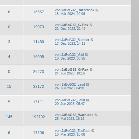
von
JaBoG32_Razorback
6
16557
18. Mär 2024, 20:06
von
JaBoG32_G-Rex
0
19073
22. Dez 2023, 21:49
von
JaBoG32_Butcher
3
11480
17. Dez 2023, 14:19
von
JaBoG32_Void
4
16095
18. Sep 2023, 08:55
von
JaBoG32_G-Rex
0
26273
24. Jun 2023, 19:16
von
JaBoG32_Laud
15
33172
24. Jun 2023, 04:31
von
JaBoG32_Laud
5
15111
20. Jun 2023, 05:47
von
JaBoG32_Warblade
145
193792
25. Mai 2023, 16:13
von
JaBoG32_Toolface
6
17306
16. Mär 2023, 10:08