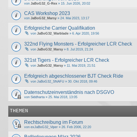
von
JaBoG32_G-Rex
» 15. Jun 2026, 20:02
CAS Workshop 2023
von
JaBoG32_Marsy
» 24. Mai 2023, 13:17
Erfolgreiche Carrier Qualifikation
von
JaBoG32_Warblade
» 6. Apr 2020, 19:56
322nd Flying Monsters - Erfolgreicher LCR Check
von
JaBoG32_Marsy
» 8. Jul 2019, 21:24
321st Tigers - Erfolgreicher LCR Check
von
JaBoG32_Marsy
» 11. Mai 2019, 21:51
Erfolgreich abgeschlossener BJT Check Ride
von
JaBoG32_SNAFU
» 30. Okt 2018, 09:46
Datenschutzeinverständnis nach DSGVO
von
Siddharta
» 25. Mai 2018, 13:05
THEMEN
Rechtschreibung im Forum
von
exJaBoG32_Viper
» 26. Feb 2006, 22:20
Beförderungen März 2026