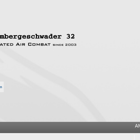
en
he
A