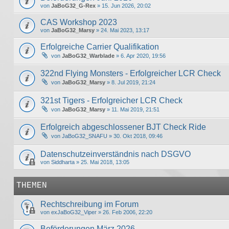
von
JaBoG32_G-Rex
» 15. Jun 2026, 20:02
CAS Workshop 2023
von
JaBoG32_Marsy
» 24. Mai 2023, 13:17
Erfolgreiche Carrier Qualifikation
von
JaBoG32_Warblade
» 6. Apr 2020, 19:56
322nd Flying Monsters - Erfolgreicher LCR Check
von
JaBoG32_Marsy
» 8. Jul 2019, 21:24
321st Tigers - Erfolgreicher LCR Check
von
JaBoG32_Marsy
» 11. Mai 2019, 21:51
Erfolgreich abgeschlossener BJT Check Ride
von
JaBoG32_SNAFU
» 30. Okt 2018, 09:46
Datenschutzeinverständnis nach DSGVO
von
Siddharta
» 25. Mai 2018, 13:05
THEMEN
Rechtschreibung im Forum
von
exJaBoG32_Viper
» 26. Feb 2006, 22:20
Beförderungen März 2026