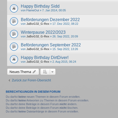
Happy Birthday Sidd
von
FlameOut
» 7. Jan 2014, 00:05
Beförderungen Dezember 2022
von
JaBoG32_G-Rex
» 17. Dez 2022, 08:22
Winterpause 2022/2023
von
JaBoG32_G-Rex
» 26. Sep 2022, 20:09
Beförderungen September 2022
von
JaBoG32_G-Rex
» 15. Sep 2022, 13:26
Happy Birthday DirtDiver!
von
JaBoG32_G-Rex
» 2. Aug 2015, 06:24
Neues Thema
Zurück zur Foren-Übersicht
BERECHTIGUNGEN IN DIESEM FORUM
Du darfst
keine
neuen Themen in diesem Forum erstellen.
Du darfst
keine
Antworten zu Themen in diesem Forum erstellen.
Du darfst deine Beiträge in diesem Forum
nicht
ändern.
Du darfst deine Beiträge in diesem Forum
nicht
löschen.
Du darfst
keine
Dateianhänge in diesem Forum erstellen.