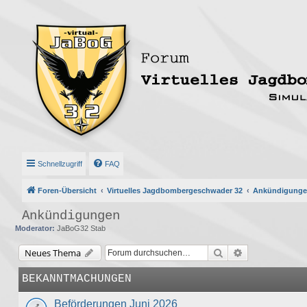
Schnellzugriff
FAQ
Foren-Übersicht
Virtuelles Jagdbombergeschwader 32
Ankündigung
Ankündigungen
Moderator:
JaBoG32 Stab
Suche
Erweiterte Suc
Neues Thema
BEKANNTMACHUNGEN
Beförderungen Juni 2026