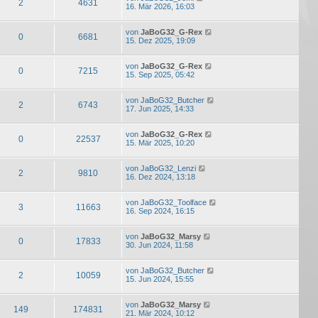
2
4631
16. Mär 2026, 16:03
von
JaBoG32_G-Rex
0
6681
15. Dez 2025, 19:09
von
JaBoG32_G-Rex
0
7215
15. Sep 2025, 05:42
von
JaBoG32_Butcher
2
6743
17. Jun 2025, 14:33
von
JaBoG32_G-Rex
0
22537
15. Mär 2025, 10:20
von
JaBoG32_Lenzi
2
9810
16. Dez 2024, 13:18
von
JaBoG32_Toolface
3
11663
16. Sep 2024, 16:15
von
JaBoG32_Marsy
0
17833
30. Jun 2024, 11:58
von
JaBoG32_Butcher
2
10059
15. Jun 2024, 15:55
von
JaBoG32_Marsy
149
174831
21. Mär 2024, 10:12