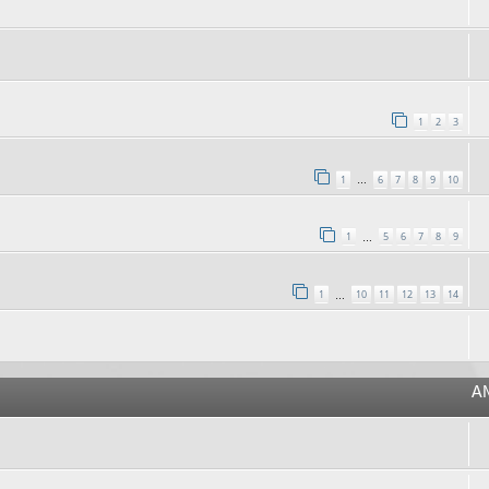
1
2
3
1
6
7
8
9
10
…
1
5
6
7
8
9
…
1
10
11
12
13
14
…
A