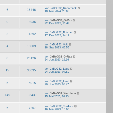
von
JaBoG32_Razorback
6
16446
18. Mär 2024, 20:06
von
JaBoG32_G-Rex
0
18936
22. Dez 2023, 21:49
von
JaBoG32_Butcher
3
11392
17. Dez 2023, 14:19
von
JaBoG32_Void
4
16009
18. Sep 2023, 08:55
von
JaBoG32_G-Rex
0
26126
24. Jun 2023, 19:16
von
JaBoG32_Laud
15
33035
24. Jun 2023, 04:31
von
JaBoG32_Laud
5
15015
20. Jun 2023, 05:47
von
JaBoG32_Warblade
145
193439
25. Mai 2023, 16:13
von
JaBoG32_Toolface
6
17207
16. Mär 2023, 10:08