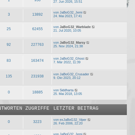
27. Jun 2026, 15:51
von
JaBoG32_Jemi
3
13892
24. Mai 2023, 17:41
von
JaBoG32_Warblade
25
62455
21. Jul 2020, 10:05
von
JaBoG32_Marsy
92
227763
25. Nov 2024, 21:38
von
JaBoG32_Ghost
83
163474
7. Mär 2022, 11:39
von
JaBoG32_Crusader
135
231938
9. Okt 2023, 20:12
von
Siddharta
0
18885
25. Mai 2018, 13:05
NTWORTEN
ZUGRIFFE
LETZTER BEITRAG
von
exJaBoG32_Viper
0
3223
26. Feb 2006, 22:20
von
JaBoG32_Jemi