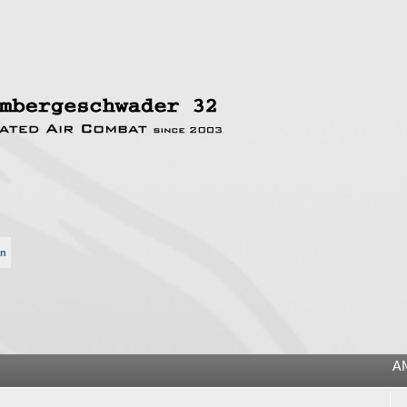
en
he
A