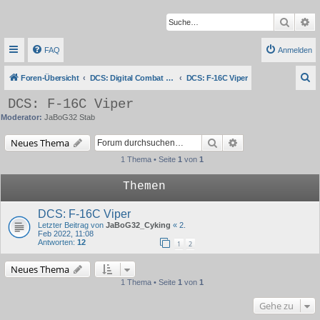
Suche
Er
FAQ
Anmelden
S
Foren-Übersicht
DCS: Digital Combat Simulator Series
DCS: F-16C Viper
u
DCS: F-16C Viper
c
Moderator:
JaBoG32 Stab
h
Suche
Erweiterte Suche
Neues Thema
e
1 Thema • Seite
1
von
1
Themen
DCS: F-16C Viper
Letzter Beitrag von
JaBoG32_Cyking
«
2.
Feb 2022, 11:08
Antworten:
12
1
2
Neues Thema
1 Thema • Seite
1
von
1
Gehe zu