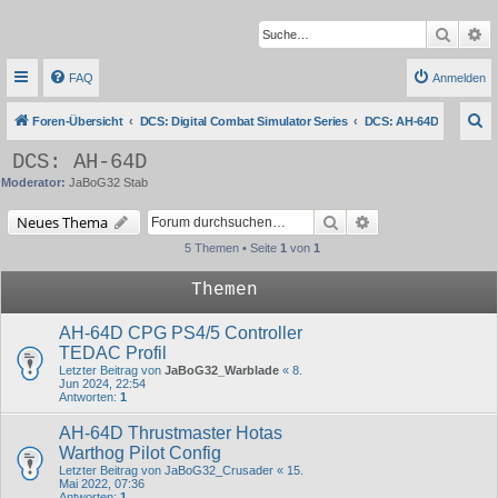
Suche
Er
FAQ
Anmelden
S
Foren-Übersicht
DCS: Digital Combat Simulator Series
DCS: AH-64D
u
DCS: AH-64D
c
Moderator:
JaBoG32 Stab
h
Suche
Erweiterte Suche
Neues Thema
e
5 Themen • Seite
1
von
1
Themen
AH-64D CPG PS4/5 Controller
TEDAC Profil
Letzter Beitrag von
JaBoG32_Warblade
«
8.
Jun 2024, 22:54
Antworten:
1
AH-64D Thrustmaster Hotas
Warthog Pilot Config
Letzter Beitrag von
JaBoG32_Crusader
«
15.
Mai 2022, 07:36
Antworten:
1