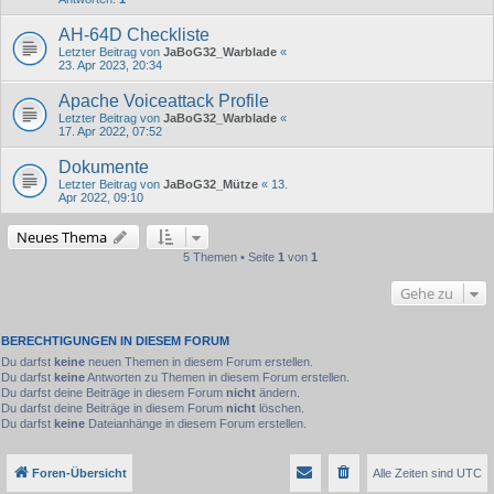
AH-64D Checkliste
Letzter Beitrag von
JaBoG32_Warblade
«
23. Apr 2023, 20:34
Apache Voiceattack Profile
Letzter Beitrag von
JaBoG32_Warblade
«
17. Apr 2022, 07:52
Dokumente
Letzter Beitrag von
JaBoG32_Mütze
«
13.
Apr 2022, 09:10
Neues Thema
5 Themen • Seite
1
von
1
Gehe zu
BERECHTIGUNGEN IN DIESEM FORUM
Du darfst
keine
neuen Themen in diesem Forum erstellen.
Du darfst
keine
Antworten zu Themen in diesem Forum erstellen.
Du darfst deine Beiträge in diesem Forum
nicht
ändern.
Du darfst deine Beiträge in diesem Forum
nicht
löschen.
Du darfst
keine
Dateianhänge in diesem Forum erstellen.
Foren-Übersicht
Alle Zeiten sind
UTC