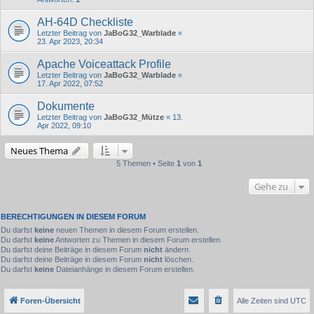
AH-64D Checkliste
Letzter Beitrag von
JaBoG32_Warblade
«
23. Apr 2023, 20:34
Apache Voiceattack Profile
Letzter Beitrag von
JaBoG32_Warblade
«
17. Apr 2022, 07:52
Dokumente
Letzter Beitrag von
JaBoG32_Mütze
«
13.
Apr 2022, 09:10
Neues Thema
5 Themen • Seite
1
von
1
Gehe zu
BERECHTIGUNGEN IN DIESEM FORUM
Du darfst
keine
neuen Themen in diesem Forum erstellen.
Du darfst
keine
Antworten zu Themen in diesem Forum erstellen.
Du darfst deine Beiträge in diesem Forum
nicht
ändern.
Du darfst deine Beiträge in diesem Forum
nicht
löschen.
Du darfst
keine
Dateianhänge in diesem Forum erstellen.
Foren-Übersicht
Alle Zeiten sind
UTC