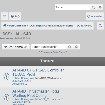
Suche
Er
FAQ
Anmelden
S
Foren-Übersicht
DCS: Digital Combat Simulator Series
DCS: AH-64D
u
DCS: AH-64D
c
Moderator:
JaBoG32 Stab
h
Suche
Erweiterte Suche
Neues Thema
e
5 Themen • Seite
1
von
1
Themen
AH-64D CPG PS4/5 Controller
TEDAC Profil
Letzter Beitrag von
JaBoG32_Warblade
«
8.
Jun 2024, 22:54
Antworten:
1
AH-64D Thrustmaster Hotas
Warthog Pilot Config
Letzter Beitrag von
JaBoG32_Crusader
«
15.
Mai 2022, 07:36
Antworten:
1