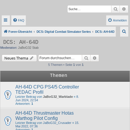
Suche
Er
FAQ
Anmelden
S
Foren-Übersicht
DCS: Digital Combat Simulator Series
DCS: AH-64D
u
DCS: AH-64D
c
Moderator:
JaBoG32 Stab
h
Suche
Erweiterte Suche
Neues Thema
e
5 Themen • Seite
1
von
1
Themen
AH-64D CPG PS4/5 Controller
TEDAC Profil
Letzter Beitrag von
JaBoG32_Warblade
«
8.
Jun 2024, 22:54
Antworten:
1
AH-64D Thrustmaster Hotas
Warthog Pilot Config
Letzter Beitrag von
JaBoG32_Crusader
«
15.
Mai 2022, 07:36
Antworten:
1