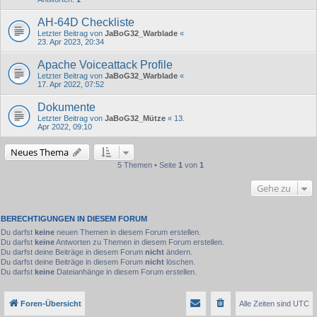
AH-64D Checkliste
Letzter Beitrag von
JaBoG32_Warblade
«
23. Apr 2023, 20:34
Apache Voiceattack Profile
Letzter Beitrag von
JaBoG32_Warblade
«
17. Apr 2022, 07:52
Dokumente
Letzter Beitrag von
JaBoG32_Mütze
«
13.
Apr 2022, 09:10
Neues Thema
5 Themen • Seite
1
von
1
Gehe zu
BERECHTIGUNGEN IN DIESEM FORUM
Du darfst
keine
neuen Themen in diesem Forum erstellen.
Du darfst
keine
Antworten zu Themen in diesem Forum erstellen.
Du darfst deine Beiträge in diesem Forum
nicht
ändern.
Du darfst deine Beiträge in diesem Forum
nicht
löschen.
Du darfst
keine
Dateianhänge in diesem Forum erstellen.
Foren-Übersicht
Alle Zeiten sind
UTC