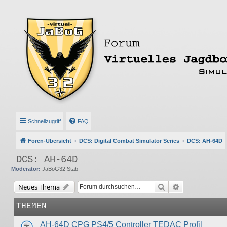
Schnellzugriff
FAQ
Foren-Übersicht
DCS: Digital Combat Simulator Series
DCS: AH-64D
DCS: AH-64D
Moderator:
JaBoG32 Stab
Suche
Erweiterte Suc
Neues Thema
THEMEN
AH-64D CPG PS4/5 Controller TEDAC Profil