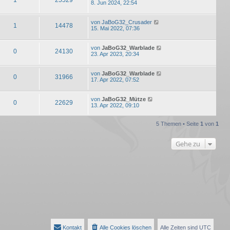
8. Jun 2024, 22:54
von
JaBoG32_Crusader
1
14478
15. Mai 2022, 07:36
von
JaBoG32_Warblade
0
24130
23. Apr 2023, 20:34
von
JaBoG32_Warblade
0
31966
17. Apr 2022, 07:52
von
JaBoG32_Mütze
0
22629
13. Apr 2022, 09:10
5 Themen • Seite
1
von
1
Gehe zu
Kontakt
Alle Cookies löschen
Alle Zeiten sind
UTC