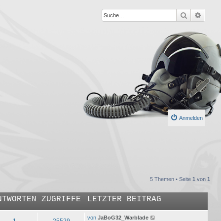
Suche
Erweit
Anmelden
5 Themen • Seite
1
von
1
NTWORTEN
ZUGRIFFE
LETZTER BEITRAG
von
JaBoG32_Warblade
1
25529