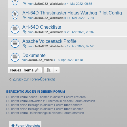
von
JaBoG32_Warblade
» 4. Mai 2022, 09:35
AH-64D Thrustmaster Hotas Warthog Pilot Config
von
JaBoG32_Warblade
» 14. Mai 2022, 17:24
AH-64D Checkliste
von
JaBoG32_Warblade
» 23. Apr 2023, 20:34
Apache Voiceattack Profile
von
JaBoG32_Warblade
» 17. Apr 2022, 07:52
Dokumente
von
JaBoG32_Mütze
» 13. Apr 2022, 09:10
Neues Thema
Zurück zur Foren-Übersicht
BERECHTIGUNGEN IN DIESEM FORUM
Du darfst
keine
neuen Themen in diesem Forum erstellen.
Du darfst
keine
Antworten zu Themen in diesem Forum erstellen.
Du darfst deine Beiträge in diesem Forum
nicht
ändern.
Du darfst deine Beiträge in diesem Forum
nicht
löschen.
Du darfst
keine
Dateianhänge in diesem Forum erstellen.
Foren-Übersicht