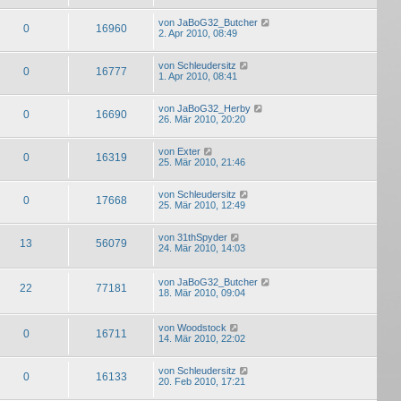
von
JaBoG32_Butcher
0
16960
2. Apr 2010, 08:49
von
Schleudersitz
0
16777
1. Apr 2010, 08:41
von
JaBoG32_Herby
0
16690
26. Mär 2010, 20:20
von
Exter
0
16319
25. Mär 2010, 21:46
von
Schleudersitz
0
17668
25. Mär 2010, 12:49
von
31thSpyder
13
56079
24. Mär 2010, 14:03
von
JaBoG32_Butcher
22
77181
18. Mär 2010, 09:04
von
Woodstock
0
16711
14. Mär 2010, 22:02
von
Schleudersitz
0
16133
20. Feb 2010, 17:21