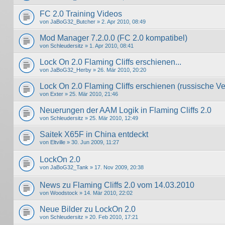
FC 2.0 Training Videos
von
JaBoG32_Butcher
» 2. Apr 2010, 08:49
Mod Manager 7.2.0.0 (FC 2.0 kompatibel)
von
Schleudersitz
» 1. Apr 2010, 08:41
Lock On 2.0 Flaming Cliffs erschienen...
von
JaBoG32_Herby
» 26. Mär 2010, 20:20
Lock On 2.0 Flaming Cliffs erschienen (russische Ve
von
Exter
» 25. Mär 2010, 21:46
Neuerungen der AAM Logik in Flaming Cliffs 2.0
von
Schleudersitz
» 25. Mär 2010, 12:49
Saitek X65F in China entdeckt
von
Eltville
» 30. Jun 2009, 11:27
LockOn 2.0
von
JaBoG32_Tank
» 17. Nov 2009, 20:38
News zu Flaming Cliffs 2.0 vom 14.03.2010
von
Woodstock
» 14. Mär 2010, 22:02
Neue Bilder zu LockOn 2.0
von
Schleudersitz
» 20. Feb 2010, 17:21