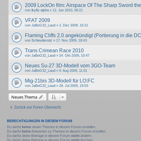
2009 LockOn film: Airspace Of The Sharp Sword the 
von
lkyfly-alpha
» 12. Jan 2010, 06:21
VFAT 2009
von
JaBoG32_Laud
» 2. Dez 2009, 16:21
Flaming Cliffs 2.0 angekündigt (Portierung in die D
von
Schleudersitz
» 17. Nov 2009, 18:43
Trans Crimean Race 2010
von
JaBoG32_Laud
» 24. Okt 2009, 10:47
Neues Su-27 3D-Modell vom 3GO-Team
von
JaBoG32_Laud
» 9. Aug 2009, 11:01
Mig-21bis 3D-Modell für LO:FC
von
JaBoG32_Laud
» 28. Jul 2009, 19:53
Neues Thema
Zurück zur Foren-Übersicht
BERECHTIGUNGEN IN DIESEM FORUM
Du darfst
keine
neuen Themen in diesem Forum erstellen.
Du darfst
keine
Antworten zu Themen in diesem Forum erstellen.
Du darfst deine Beiträge in diesem Forum
nicht
ändern.
Du darfst deine Beiträge in diesem Forum
nicht
löschen.