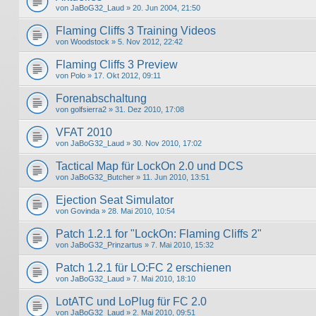
von
JaBoG32_Laud
» 20. Jun 2004, 21:50
Flaming Cliffs 3 Training Videos
von
Woodstock
» 5. Nov 2012, 22:42
Flaming Cliffs 3 Preview
von
Polo
» 17. Okt 2012, 09:11
Forenabschaltung
von
golfsierra2
» 31. Dez 2010, 17:08
VFAT 2010
von
JaBoG32_Laud
» 30. Nov 2010, 17:02
Tactical Map für LockOn 2.0 und DCS
von
JaBoG32_Butcher
» 11. Jun 2010, 13:51
Ejection Seat Simulator
von
Govinda
» 28. Mai 2010, 10:54
Patch 1.2.1 for "LockOn: Flaming Cliffs 2"
von
JaBoG32_Prinzartus
» 7. Mai 2010, 15:32
Patch 1.2.1 für LO:FC 2 erschienen
von
JaBoG32_Laud
» 7. Mai 2010, 18:10
LotATC und LoPlug für FC 2.0
von
JaBoG32_Laud
» 2. Mai 2010, 09:51