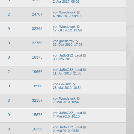
2. Apr 2017, 08:02
von
Woodstock
2
24707
6. Nov 2012, 09:40
von
Woodstock
9
32265
17. Okt 2012, 19:58
von
golfsierra2
0
22769
31. Dez 2010, 17:08
von
JaBoG32_Laud
0
16375
30. Nov 2010, 17:02
von
JaBoG32_Laud
2
19666
11. Jun 2010, 21:36
von
Govinda
0
18580
28. Mai 2010, 10:54
von
Woodstock
3
32157
7. Mai 2010, 18:47
von
JaBoG32_Laud
0
15676
7. Mai 2010, 18:10
von
JaBoG32_Laud
0
16358
2. Mai 2010, 09:51