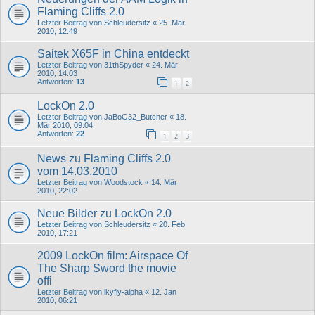
Flaming Cliffs 2.0
Letzter Beitrag von
Schleudersitz
«
25. Mär
2010, 12:49
Saitek X65F in China entdeckt
Letzter Beitrag von
31thSpyder
«
24. Mär
2010, 14:03
Antworten:
13
1
2
LockOn 2.0
Letzter Beitrag von
JaBoG32_Butcher
«
18.
Mär 2010, 09:04
Antworten:
22
1
2
3
News zu Flaming Cliffs 2.0
vom 14.03.2010
Letzter Beitrag von
Woodstock
«
14. Mär
2010, 22:02
Neue Bilder zu LockOn 2.0
Letzter Beitrag von
Schleudersitz
«
20. Feb
2010, 17:21
2009 LockOn film: Airspace Of
The Sharp Sword the movie
offi
Letzter Beitrag von
lkyfly-alpha
«
12. Jan
2010, 06:21