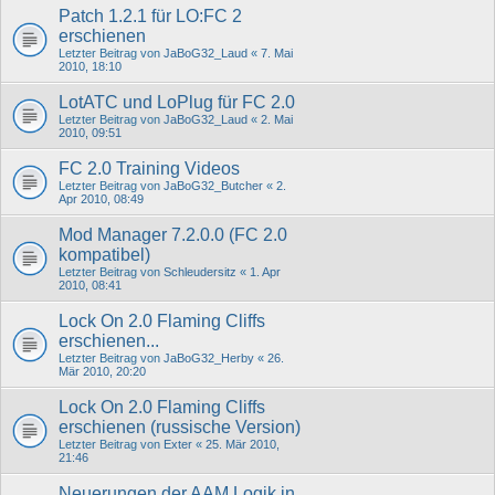
Patch 1.2.1 für LO:FC 2
erschienen
Letzter Beitrag von
JaBoG32_Laud
«
7. Mai
2010, 18:10
LotATC und LoPlug für FC 2.0
Letzter Beitrag von
JaBoG32_Laud
«
2. Mai
2010, 09:51
FC 2.0 Training Videos
Letzter Beitrag von
JaBoG32_Butcher
«
2.
Apr 2010, 08:49
Mod Manager 7.2.0.0 (FC 2.0
kompatibel)
Letzter Beitrag von
Schleudersitz
«
1. Apr
2010, 08:41
Lock On 2.0 Flaming Cliffs
erschienen...
Letzter Beitrag von
JaBoG32_Herby
«
26.
Mär 2010, 20:20
Lock On 2.0 Flaming Cliffs
erschienen (russische Version)
Letzter Beitrag von
Exter
«
25. Mär 2010,
21:46
Neuerungen der AAM Logik in