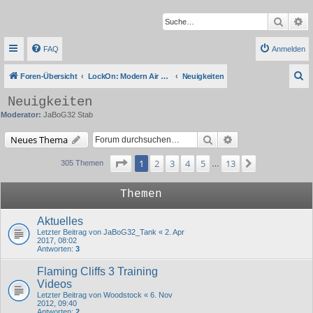
Suche
Er
FAQ
Anmelden
S
Foren-Übersicht
LockOn: Modern Air Combat Simulation
Neuigkeiten
u
Neuigkeiten
c
Moderator:
JaBoG32 Stab
h
Suche
Erweiterte Suche
Neues Thema
e
Seite
1
von
13
1
2
3
4
5
13
Nächste
305 Themen
…
Themen
Aktuelles
Letzter Beitrag von
JaBoG32_Tank
«
2. Apr
2017, 08:02
Antworten:
3
Flaming Cliffs 3 Training
Videos
Letzter Beitrag von
Woodstock
«
6. Nov
2012, 09:40
Antworten:
2