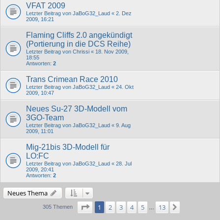
VFAT 2009
Letzter Beitrag von
JaBoG32_Laud
«
2. Dez
2009, 16:21
Flaming Cliffs 2.0 angekündigt
(Portierung in die DCS Reihe)
Letzter Beitrag von
Chrissi
«
18. Nov 2009,
18:55
Antworten:
2
Trans Crimean Race 2010
Letzter Beitrag von
JaBoG32_Laud
«
24. Okt
2009, 10:47
Neues Su-27 3D-Modell vom
3GO-Team
Letzter Beitrag von
JaBoG32_Laud
«
9. Aug
2009, 11:01
Mig-21bis 3D-Modell für
LO:FC
Letzter Beitrag von
JaBoG32_Laud
«
28. Jul
2009, 20:41
Antworten:
2
Neues Thema
Seite
1
von
13
1
2
3
4
5
13
Nächste
305 Themen
…