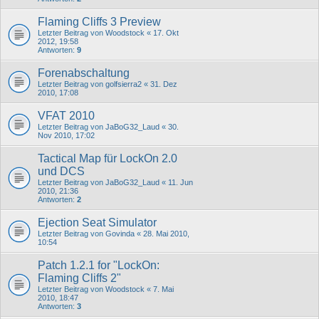
Flaming Cliffs 3 Preview
Letzter Beitrag von
Woodstock
«
17. Okt
2012, 19:58
Antworten:
9
Forenabschaltung
Letzter Beitrag von
golfsierra2
«
31. Dez
2010, 17:08
VFAT 2010
Letzter Beitrag von
JaBoG32_Laud
«
30.
Nov 2010, 17:02
Tactical Map für LockOn 2.0
und DCS
Letzter Beitrag von
JaBoG32_Laud
«
11. Jun
2010, 21:36
Antworten:
2
Ejection Seat Simulator
Letzter Beitrag von
Govinda
«
28. Mai 2010,
10:54
Patch 1.2.1 for "LockOn:
Flaming Cliffs 2"
Letzter Beitrag von
Woodstock
«
7. Mai
2010, 18:47
Antworten:
3