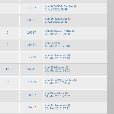
von
JaBoG32_Butcher
0
17067
2. Apr 2010, 08:49
von
Schleudersitz
0
16881
1. Apr 2010, 08:41
von
JaBoG32_Herby
0
16787
26. Mär 2010, 20:20
von
Exter
0
16431
25. Mär 2010, 21:46
von
Schleudersitz
0
17775
25. Mär 2010, 12:49
von
31thSpyder
13
56345
24. Mär 2010, 14:03
von
JaBoG32_Butcher
22
77536
18. Mär 2010, 09:04
von
Woodstock
0
16807
14. Mär 2010, 22:02
von
Schleudersitz
0
16227
20. Feb 2010, 17:21