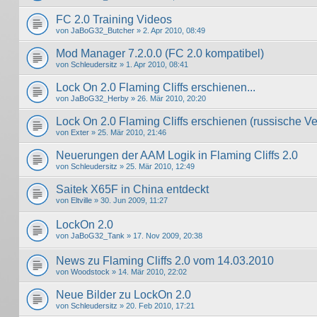
FC 2.0 Training Videos
von
JaBoG32_Butcher
» 2. Apr 2010, 08:49
Mod Manager 7.2.0.0 (FC 2.0 kompatibel)
von
Schleudersitz
» 1. Apr 2010, 08:41
Lock On 2.0 Flaming Cliffs erschienen...
von
JaBoG32_Herby
» 26. Mär 2010, 20:20
Lock On 2.0 Flaming Cliffs erschienen (russische Ve
von
Exter
» 25. Mär 2010, 21:46
Neuerungen der AAM Logik in Flaming Cliffs 2.0
von
Schleudersitz
» 25. Mär 2010, 12:49
Saitek X65F in China entdeckt
von
Eltville
» 30. Jun 2009, 11:27
LockOn 2.0
von
JaBoG32_Tank
» 17. Nov 2009, 20:38
News zu Flaming Cliffs 2.0 vom 14.03.2010
von
Woodstock
» 14. Mär 2010, 22:02
Neue Bilder zu LockOn 2.0
von
Schleudersitz
» 20. Feb 2010, 17:21