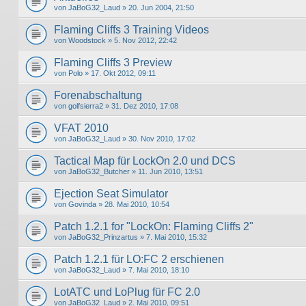
von
JaBoG32_Laud
» 20. Jun 2004, 21:50
Flaming Cliffs 3 Training Videos
von
Woodstock
» 5. Nov 2012, 22:42
Flaming Cliffs 3 Preview
von
Polo
» 17. Okt 2012, 09:11
Forenabschaltung
von
golfsierra2
» 31. Dez 2010, 17:08
VFAT 2010
von
JaBoG32_Laud
» 30. Nov 2010, 17:02
Tactical Map für LockOn 2.0 und DCS
von
JaBoG32_Butcher
» 11. Jun 2010, 13:51
Ejection Seat Simulator
von
Govinda
» 28. Mai 2010, 10:54
Patch 1.2.1 for "LockOn: Flaming Cliffs 2"
von
JaBoG32_Prinzartus
» 7. Mai 2010, 15:32
Patch 1.2.1 für LO:FC 2 erschienen
von
JaBoG32_Laud
» 7. Mai 2010, 18:10
LotATC und LoPlug für FC 2.0
von
JaBoG32_Laud
» 2. Mai 2010, 09:51