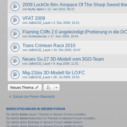
2009 LockOn film: Airspace Of The Sharp Sword the 
von
lkyfly-alpha
» 12. Jan 2010, 06:21
VFAT 2009
von
JaBoG32_Laud
» 2. Dez 2009, 16:21
Flaming Cliffs 2.0 angekündigt (Portierung in die D
von
Schleudersitz
» 17. Nov 2009, 18:43
Trans Crimean Race 2010
von
JaBoG32_Laud
» 24. Okt 2009, 10:47
Neues Su-27 3D-Modell vom 3GO-Team
von
JaBoG32_Laud
» 9. Aug 2009, 11:01
Mig-21bis 3D-Modell für LO:FC
von
JaBoG32_Laud
» 28. Jul 2009, 19:53
Neues Thema
Zurück zur Foren-Übersicht
BERECHTIGUNGEN IN DIESEM FORUM
Du darfst
keine
neuen Themen in diesem Forum erstellen.
Du darfst
keine
Antworten zu Themen in diesem Forum erstellen.
Du darfst deine Beiträge in diesem Forum
nicht
ändern.
Du darfst deine Beiträge in diesem Forum
nicht
löschen.