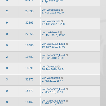
2. Apr 2017, 08:02
von
Woodstock
2
24835
6. Nov 2012, 09:40
von
Woodstock
9
32393
17. Okt 2012, 19:58
von
golfsierra2
0
22858
31. Dez 2010, 17:08
von
JaBoG32_Laud
0
16480
30. Nov 2010, 17:02
von
JaBoG32_Laud
2
19781
11. Jun 2010, 21:36
von
Govinda
0
18690
28. Mai 2010, 10:54
von
Woodstock
3
32275
7. Mai 2010, 18:47
von
JaBoG32_Laud
0
15771
7. Mai 2010, 18:10
von
JaBoG32_Laud
0
16467
2. Mai 2010, 09:51