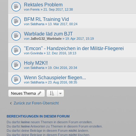
Rektales Problem
von
Fenris
» 21. Sep 2017, 12:38
BFM RL Training Vid
von
Siddharta
» 13. Mär 2017, 00:24
Warblade läd zum BJT
von
JaBoG32_Warblade
» 19. Apr 2017, 15:19
"Emcon" - Handzeichen in der Militär-Fliegerei
von
Govinda
» 12. Dez 2016, 18:13
Holy M2K!!
von
Siddharta
» 19. Okt 2016, 20:34
Wenn Schauspieler fliegen...
von
Siddharta
» 23. Aug 2016, 08:35
Neues Thema
Zurück zur Foren-Übersicht
BERECHTIGUNGEN IN DIESEM FORUM
Du darfst
keine
neuen Themen in diesem Forum erstellen.
Du darfst
keine
Antworten zu Themen in diesem Forum erstellen.
Du darfst deine Beiträge in diesem Forum
nicht
ändern.
Du darfst deine Beiträge in diesem Forum
nicht
löschen.