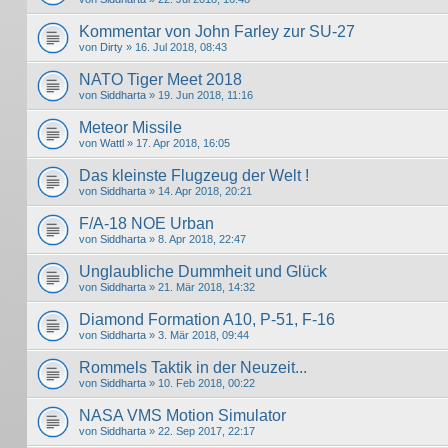
Kommentar von John Farley zur SU-27
von
Dirty
» 16. Jul 2018, 08:43
NATO Tiger Meet 2018
von
Siddharta
» 19. Jun 2018, 11:16
Meteor Missile
von
Wattl
» 17. Apr 2018, 16:05
Das kleinste Flugzeug der Welt !
von
Siddharta
» 14. Apr 2018, 20:21
F/A-18 NOE Urban
von
Siddharta
» 8. Apr 2018, 22:47
Unglaubliche Dummheit und Glück
von
Siddharta
» 21. Mär 2018, 14:32
Diamond Formation A10, P-51, F-16
von
Siddharta
» 3. Mär 2018, 09:44
Rommels Taktik in der Neuzeit...
von
Siddharta
» 10. Feb 2018, 00:22
NASA VMS Motion Simulator
von
Siddharta
» 22. Sep 2017, 22:17