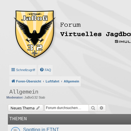
Schnellzugriff
FAQ
Foren-Übersicht
Luftfahrt
Allgemein
Allgemein
Moderator:
JaBoG32 Stab
Suche
Erweiterte Suc
Neues Thema
THEMEN
Spotting in ETNT