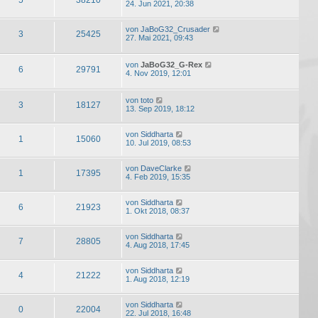
24. Jun 2021, 20:38
von
JaBoG32_Crusader
3
25425
27. Mai 2021, 09:43
von
JaBoG32_G-Rex
6
29791
4. Nov 2019, 12:01
von
toto
3
18127
13. Sep 2019, 18:12
von
Siddharta
1
15060
10. Jul 2019, 08:53
von
DaveClarke
1
17395
4. Feb 2019, 15:35
von
Siddharta
6
21923
1. Okt 2018, 08:37
von
Siddharta
7
28805
4. Aug 2018, 17:45
von
Siddharta
4
21222
1. Aug 2018, 12:19
von
Siddharta
0
22004
22. Jul 2018, 16:48