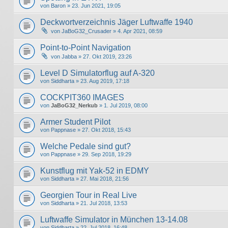
von
Baron
» 23. Jun 2021, 19:05
Deckwortverzeichnis Jäger Luftwaffe 1940
von
JaBoG32_Crusader
» 4. Apr 2021, 08:59
Point-to-Point Navigation
von
Jabba
» 27. Okt 2019, 23:26
Level D Simulatorflug auf A-320
von
Siddharta
» 23. Aug 2019, 17:18
COCKPIT360 IMAGES
von
JaBoG32_Nerkub
» 1. Jul 2019, 08:00
Armer Student Pilot
von
Pappnase
» 27. Okt 2018, 15:43
Welche Pedale sind gut?
von
Pappnase
» 29. Sep 2018, 19:29
Kunstflug mit Yak-52 in EDMY
von
Siddharta
» 27. Mai 2018, 21:56
Georgien Tour in Real Live
von
Siddharta
» 21. Jul 2018, 13:53
Luftwaffe Simulator in München 13-14.08
von
Siddharta
» 22. Jul 2018, 16:48