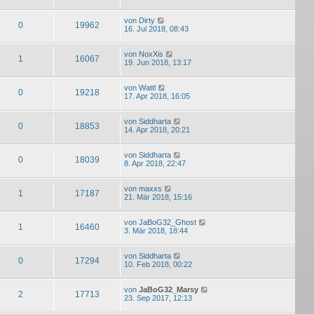
von
Dirty
0
19962
16. Jul 2018, 08:43
von
NoxXis
1
16067
19. Jun 2018, 13:17
von
Wattl
0
19218
17. Apr 2018, 16:05
von
Siddharta
0
18853
14. Apr 2018, 20:21
von
Siddharta
0
18039
8. Apr 2018, 22:47
von
maxxs
1
17187
21. Mär 2018, 15:16
von
JaBoG32_Ghost
1
16460
3. Mär 2018, 18:44
von
Siddharta
0
17294
10. Feb 2018, 00:22
von
JaBoG32_Marsy
2
17713
23. Sep 2017, 12:13