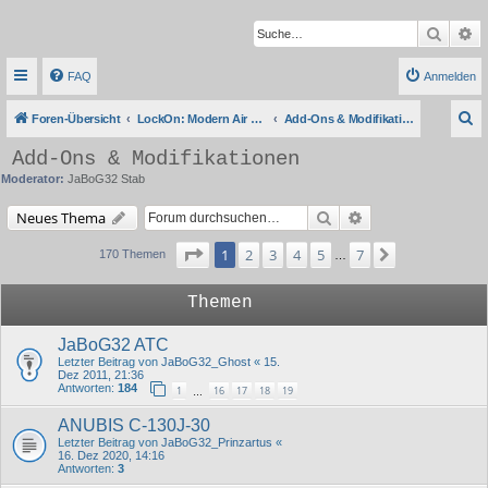
Suche
Er
FAQ
Anmelden
S
Foren-Übersicht
LockOn: Modern Air Combat Simulation
Add-Ons & Modifikationen
u
Add-Ons & Modifikationen
c
Moderator:
JaBoG32 Stab
h
Suche
Erweiterte Suche
Neues Thema
e
Seite
1
von
7
1
2
3
4
5
7
Nächste
170 Themen
…
Themen
JaBoG32 ATC
Letzter Beitrag von
JaBoG32_Ghost
«
15.
Dez 2011, 21:36
Antworten:
184
1
16
17
18
19
…
ANUBIS C-130J-30
Letzter Beitrag von
JaBoG32_Prinzartus
«
16. Dez 2020, 14:16
Antworten:
3