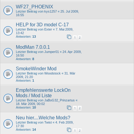
WF27_PHOENIX
Letzter Beitrag von
kys1257
«
25. Jul 2009,
16:55
HELP for 3D model C-17
Letzter Beitrag von
Exter
«
7. Mai 2009,
13:42
Antworten:
13
1
2
ModMan 7.0.0.1
Letzter Beitrag von
Jumper01
«
24. Apr 2009,
16:50
Antworten:
8
SmokeWinder Mod
Letzter Beitrag von
Woodstock
«
31. Mär
2009, 21:20
Antworten:
1
Empfehlenswerte LockOn
Mods / Mod Liste
Letzter Beitrag von
JaBoG32_Prinzartus
«
18. Mär 2009, 00:02
Antworten:
10
1
2
Neu hier....Welche Mods?
Letzter Beitrag von
Twist
«
4. Feb 2009,
17:30
Antworten:
14
1
2