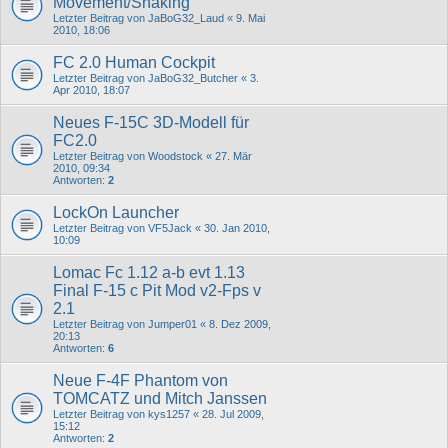
Movement/Shaking
Letzter Beitrag von
JaBoG32_Laud
«
9. Mai
2010, 18:06
FC 2.0 Human Cockpit
Letzter Beitrag von
JaBoG32_Butcher
«
3.
Apr 2010, 18:07
Neues F-15C 3D-Modell für
FC2.0
Letzter Beitrag von
Woodstock
«
27. Mär
2010, 09:34
Antworten:
2
LockOn Launcher
Letzter Beitrag von
VF5Jack
«
30. Jan 2010,
10:09
Lomac Fc 1.12 a-b evt 1.13
Final F-15 c Pit Mod v2-Fps v
2.1
Letzter Beitrag von
Jumper01
«
8. Dez 2009,
20:13
Antworten:
6
Neue F-4F Phantom von
TOMCATZ und Mitch Janssen
Letzter Beitrag von
kys1257
«
28. Jul 2009,
15:12
Antworten:
2