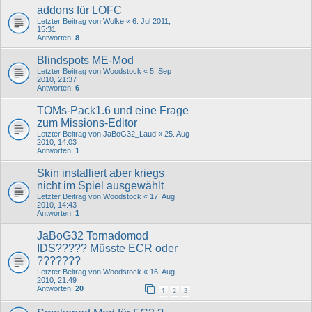
addons für LOFC
Letzter Beitrag von
Wolke
«
6. Jul 2011,
15:31
Antworten:
8
Blindspots ME-Mod
Letzter Beitrag von
Woodstock
«
5. Sep
2010, 21:37
Antworten:
6
TOMs-Pack1.6 und eine Frage
zum Missions-Editor
Letzter Beitrag von
JaBoG32_Laud
«
25. Aug
2010, 14:03
Antworten:
1
Skin installiert aber kriegs
nicht im Spiel ausgewählt
Letzter Beitrag von
Woodstock
«
17. Aug
2010, 14:43
Antworten:
1
JaBoG32 Tornadomod
IDS????? Müsste ECR oder
???????
Letzter Beitrag von
Woodstock
«
16. Aug
2010, 21:49
Antworten:
20
1
2
3