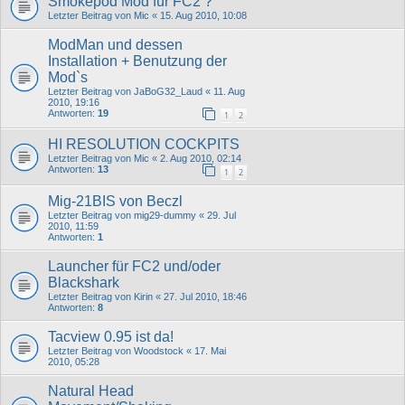
Smokepod Mod für FC2 ?
Letzter Beitrag von
Mic
«
15. Aug 2010, 10:08
ModMan und dessen
Installation + Benutzung der
Mod`s
Letzter Beitrag von
JaBoG32_Laud
«
11. Aug
2010, 19:16
Antworten:
19
1
2
HI RESOLUTION COCKPITS
Letzter Beitrag von
Mic
«
2. Aug 2010, 02:14
Antworten:
13
1
2
Mig-21BIS von Beczl
Letzter Beitrag von
mig29-dummy
«
29. Jul
2010, 11:59
Antworten:
1
Launcher für FC2 und/oder
Blackshark
Letzter Beitrag von
Kirin
«
27. Jul 2010, 18:46
Antworten:
8
Tacview 0.95 ist da!
Letzter Beitrag von
Woodstock
«
17. Mai
2010, 05:28
Natural Head