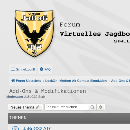
Schnellzugriff
FAQ
Foren-Übersicht
LockOn: Modern Air Combat Simulation
Add-Ons & M
Add-Ons & Modifikationen
Moderator:
JaBoG32 Stab
Suche
Erweiterte Suc
Neues Thema
THEMEN
JaBoG32 ATC