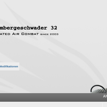
odifikationen
he
A