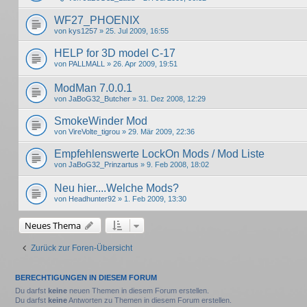
WF27_PHOENIX
von
kys1257
» 25. Jul 2009, 16:55
HELP for 3D model C-17
von
PALLMALL
» 26. Apr 2009, 19:51
ModMan 7.0.0.1
von
JaBoG32_Butcher
» 31. Dez 2008, 12:29
SmokeWinder Mod
von
VireVolte_tigrou
» 29. Mär 2009, 22:36
Empfehlenswerte LockOn Mods / Mod Liste
von
JaBoG32_Prinzartus
» 9. Feb 2008, 18:02
Neu hier....Welche Mods?
von
Headhunter92
» 1. Feb 2009, 13:30
Neues Thema
Zurück zur Foren-Übersicht
BERECHTIGUNGEN IN DIESEM FORUM
Du darfst
keine
neuen Themen in diesem Forum erstellen.
Du darfst
keine
Antworten zu Themen in diesem Forum erstellen.