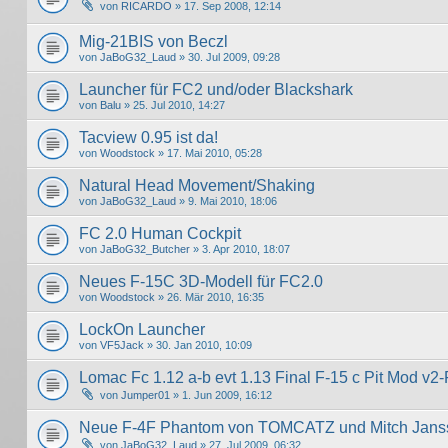
von
RICARDO
» 17. Sep 2008, 12:14
Mig-21BIS von Beczl
von
JaBoG32_Laud
» 30. Jul 2009, 09:28
Launcher für FC2 und/oder Blackshark
von
Balu
» 25. Jul 2010, 14:27
Tacview 0.95 ist da!
von
Woodstock
» 17. Mai 2010, 05:28
Natural Head Movement/Shaking
von
JaBoG32_Laud
» 9. Mai 2010, 18:06
FC 2.0 Human Cockpit
von
JaBoG32_Butcher
» 3. Apr 2010, 18:07
Neues F-15C 3D-Modell für FC2.0
von
Woodstock
» 26. Mär 2010, 16:35
LockOn Launcher
von
VF5Jack
» 30. Jan 2010, 10:09
Lomac Fc 1.12 a-b evt 1.13 Final F-15 c Pit Mod v2-
von
Jumper01
» 1. Jun 2009, 16:12
Neue F-4F Phantom von TOMCATZ und Mitch Jans
von
JaBoG32_Laud
» 27. Jul 2009, 06:32