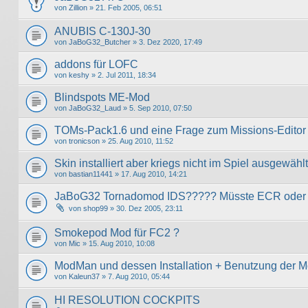
von
Zillion
» 21. Feb 2005, 06:51
ANUBIS C-130J-30
von
JaBoG32_Butcher
» 3. Dez 2020, 17:49
addons für LOFC
von
keshy
» 2. Jul 2011, 18:34
Blindspots ME-Mod
von
JaBoG32_Laud
» 5. Sep 2010, 07:50
TOMs-Pack1.6 und eine Frage zum Missions-Editor
von
tronicson
» 25. Aug 2010, 11:52
Skin installiert aber kriegs nicht im Spiel ausgewählt
von
bastian11441
» 17. Aug 2010, 14:21
JaBoG32 Tornadomod IDS????? Müsste ECR oder
von
shop99
» 30. Dez 2005, 23:11
Smokepod Mod für FC2 ?
von
Mic
» 15. Aug 2010, 10:08
ModMan und dessen Installation + Benutzung der M
von
Kaleun37
» 7. Aug 2010, 05:44
HI RESOLUTION COCKPITS