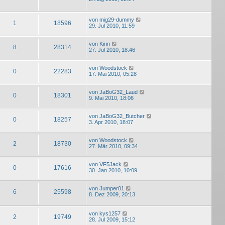
von
mig29-dummy
1
18596
29. Jul 2010, 11:59
von
Kirin
8
28314
27. Jul 2010, 18:46
von
Woodstock
0
22283
17. Mai 2010, 05:28
von
JaBoG32_Laud
0
18301
9. Mai 2010, 18:06
von
JaBoG32_Butcher
0
18257
3. Apr 2010, 18:07
von
Woodstock
2
18730
27. Mär 2010, 09:34
von
VF5Jack
0
17616
30. Jan 2010, 10:09
von
Jumper01
6
25598
8. Dez 2009, 20:13
von
kys1257
2
19749
28. Jul 2009, 15:12