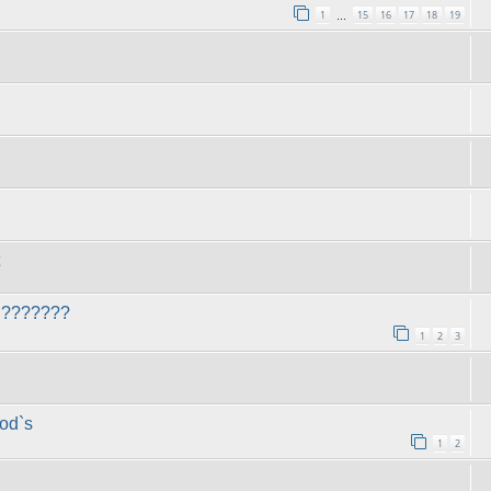
1
15
16
17
18
19
…
 ???????
1
2
3
od`s
1
2