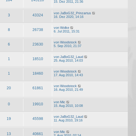
15. Dez 2011, 21:36
von
JaBoG32_Prinzartus
3
43324
16. Dez 2020, 14:16
von
Wolke
8
26738
6. Jul 2011, 15:31
von
Woodstock
6
23630
5. Sep 2010, 21:37
von
JaBoG32_Laud
1
18510
25. Aug 2010, 14:03
von
Woodstock
1
18460
17. Aug 2010, 14:43
von
Woodstock
20
61861
16. Aug 2010, 21:49
von
Mic
0
19910
15. Aug 2010, 10:08
von
JaBoG32_Laud
19
45598
11. Aug 2010, 19:16
von
Mic
13
40661
2. Aug 2010, 02:14