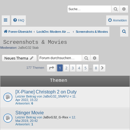
Suche
Er
FAQ
Anmelden
S
Foren-Übersicht
LockOn: Modern Air Combat Simulation
Screenshots & Movies
u
Screenshots & Movies
c
Moderator:
JaBoG32 Stab
h
Suche
Erweiterte Suche
Neues Thema
e
Seite
1
von
8
1
2
3
4
5
8
Nächste
177 Themen
…
Themen
[X-Plane] Christoph 2 on Duty
Letzter Beitrag von
JaBoG32_SNAFU
«
11.
Apr 2022, 15:22
Antworten:
6
Stinger Movie
Letzter Beitrag von
JaBoG32_G-Rex
«
12.
Mai 2019, 20:42
Antworten:
1