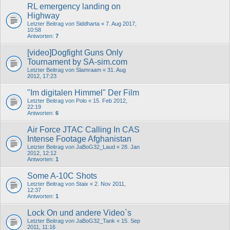
RL emergency landing on
Highway
Letzter Beitrag von
Siddharta
«
7. Aug 2017,
10:58
Antworten:
7
[video]Dogfight Guns Only
Tournament by SA-sim.com
Letzter Beitrag von
Slamraam
«
31. Aug
2012, 17:23
"Im digitalen Himmel" Der Film
Letzter Beitrag von
Polo
«
15. Feb 2012,
22:19
Antworten:
6
Air Force JTAC Calling In CAS
Intense Footage Afghanistan
Letzter Beitrag von
JaBoG32_Laud
«
28. Jan
2012, 12:12
Antworten:
1
Some A-10C Shots
Letzter Beitrag von
Staix
«
2. Nov 2011,
12:37
Antworten:
1
Lock On und andere Video`s
Letzter Beitrag von
JaBoG32_Tank
«
15. Sep
2011, 11:16