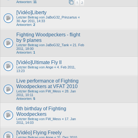
Antworten:
11
1
2
[Vidéo]Liberty
Letzter Beitrag von
JaBoG32_Prinzartus
«
30. Apr 2011, 14:33
Antworten:
2
Fighting Woodpeckers - flight
by 9 planes
Letzter Beitrag von
JaBoG32_Tank
«
21. Feb
2011, 18:00
Antworten:
1
[Vidéo]Ultimate Fly II
Letzter Beitrag von
Ange
«
4. Feb 2011,
13:23
Live performance of Fighting
Woodpeckers at VFAT 2010
Letzter Beitrag von
FW_Mess
«
28. Jan
2011, 10:11
Antworten:
5
6th birthday of Fighting
Woodpeckers
Letzter Beitrag von
FW_Mess
«
17. Jan
2011, 14:03
[Vidéo] Flying Freely
Letzter Beitrag von
Ange
«
31. Dez 2010,