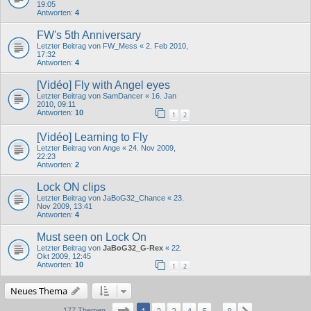
19:05
Antworten:
4
FW's 5th Anniversary
Letzter Beitrag von
FW_Mess
«
2. Feb 2010,
17:32
Antworten:
4
[Vidéo] Fly with Angel eyes
Letzter Beitrag von
SamDancer
«
16. Jan
2010, 09:11
Antworten:
10
1
2
[Vidéo] Learning to Fly
Letzter Beitrag von
Ange
«
24. Nov 2009,
22:23
Antworten:
2
Lock ON clips
Letzter Beitrag von
JaBoG32_Chance
«
23.
Nov 2009, 13:41
Antworten:
4
Must seen on Lock On
Letzter Beitrag von
JaBoG32_G-Rex
«
22.
Okt 2009, 12:45
Antworten:
10
1
2
Neues Thema
Seite
1
von
8
177 Themen