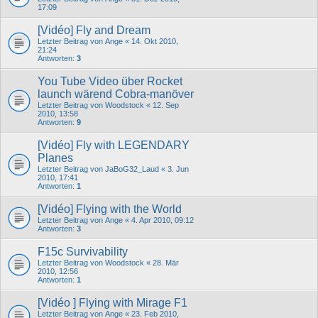
17:09
[Vidéo] Fly and Dream
Letzter Beitrag von
Ange
«
14. Okt 2010,
21:24
Antworten:
3
You Tube Video über Rocket
launch wärend Cobra-manöver
Letzter Beitrag von
Woodstock
«
12. Sep
2010, 13:58
Antworten:
9
[Vidéo] Fly with LEGENDARY
Planes
Letzter Beitrag von
JaBoG32_Laud
«
3. Jun
2010, 17:41
Antworten:
1
[Vidéo] Flying with the World
Letzter Beitrag von
Ange
«
4. Apr 2010, 09:12
Antworten:
3
F15c Survivability
Letzter Beitrag von
Woodstock
«
28. Mär
2010, 12:56
Antworten:
1
[Vidéo ] Flying with Mirage F1
Letzter Beitrag von
Ange
«
23. Feb 2010,