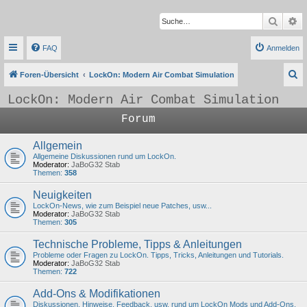
Suche
Er
FAQ
Anmelden
S
Foren-Übersicht
LockOn: Modern Air Combat Simulation
u
LockOn: Modern Air Combat Simulation
c
Forum
h
e
Allgemein
Allgemeine Diskussionen rund um LockOn.
Moderator:
JaBoG32 Stab
Themen:
358
Neuigkeiten
LockOn-News, wie zum Beispiel neue Patches, usw...
Moderator:
JaBoG32 Stab
Themen:
305
Technische Probleme, Tipps & Anleitungen
Probleme oder Fragen zu LockOn. Tipps, Tricks, Anleitungen und Tutorials.
Moderator:
JaBoG32 Stab
Themen:
722
Add-Ons & Modifikationen
Diskussionen, Hinweise, Feedback, usw. rund um LockOn Mods und Add-Ons.