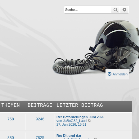
Suche
Erweit
Anmelden
THEMEN
BEITRÄGE
LETZTER BEITRAG
Re: Beförderungen Juni 2026
758
9246
N
von
JaBoG32_Laud
e
27. Jun 2026, 15:51
u
e
s
Re: Dit und dat
880
7825