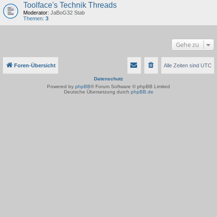
Toolface's Technik Threads
Moderator:
JaBoG32 Stab
Themen:
3
Gehe zu
Foren-Übersicht
Alle Zeiten sind
UTC
Datenschutz
Powered by
phpBB
® Forum Software © phpBB Limited
Deutsche Übersetzung durch
phpBB.de