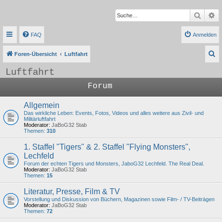
Suche
Er
FAQ
Anmelden
S
Foren-Übersicht
Luftfahrt
u
Luftfahrt
c
Forum
h
e
Allgemein
Das wirkliche Leben: Events, Fotos, Videos und alles weitere aus Zivil- und
Militärluftfahrt
Moderator:
JaBoG32 Stab
Themen:
310
1. Staffel "Tigers" & 2. Staffel "Flying Monsters",
Lechfeld
Forum der echten Tigers und Monsters, JaboG32 Lechfeld. The Real Deal.
Moderator:
JaBoG32 Stab
Themen:
15
Literatur, Presse, Film & TV
Vorstellung und Diskussion von Büchern, Magazinen sowie Film- / TV-Beiträgen
Moderator:
JaBoG32 Stab
Themen:
72