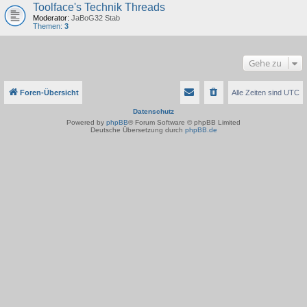
Toolface's Technik Threads
Moderator:
JaBoG32 Stab
Themen:
3
Gehe zu
Foren-Übersicht
Alle Zeiten sind
UTC
Datenschutz
Powered by
phpBB
® Forum Software © phpBB Limited
Deutsche Übersetzung durch
phpBB.de