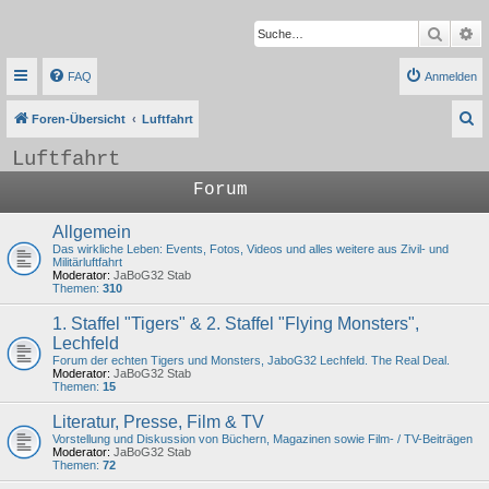
Suche
Er
FAQ
Anmelden
S
Foren-Übersicht
Luftfahrt
u
Luftfahrt
c
Forum
h
e
Allgemein
Das wirkliche Leben: Events, Fotos, Videos und alles weitere aus Zivil- und
Militärluftfahrt
Moderator:
JaBoG32 Stab
Themen:
310
1. Staffel "Tigers" & 2. Staffel "Flying Monsters",
Lechfeld
Forum der echten Tigers und Monsters, JaboG32 Lechfeld. The Real Deal.
Moderator:
JaBoG32 Stab
Themen:
15
Literatur, Presse, Film & TV
Vorstellung und Diskussion von Büchern, Magazinen sowie Film- / TV-Beiträgen
Moderator:
JaBoG32 Stab
Themen:
72