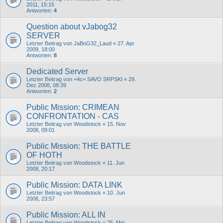
2011, 15:15
Antworten:
4
Question about vJabog32
SERVER
Letzter Beitrag von
JaBoG32_Laud
«
27. Apr
2009, 18:00
Antworten:
8
Dedicated Server
Letzter Beitrag von
=4c= SAVO SRPSKI
«
29.
Dez 2008, 08:39
Antworten:
2
Public Mission: CRIMEAN
CONFRONTATION - CAS
Letzter Beitrag von
Woodstock
«
15. Nov
2008, 09:01
Public Mission: THE BATTLE
OF HOTH
Letzter Beitrag von
Woodstock
«
11. Jun
2008, 20:17
Public Mission: DATA LINK
Letzter Beitrag von
Woodstock
«
10. Jun
2008, 23:57
Public Mission: ALL IN
Letzter Beitrag von
Woodstock
«
25. Mai