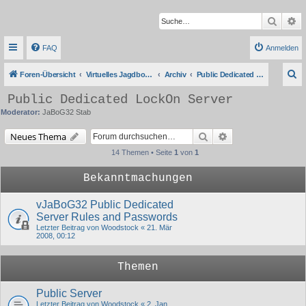
Suche
Er
FAQ
Anmelden
S
Foren-Übersicht
Virtuelles Jagdbombergeschwader 32
Archiv
Public Dedicated LockOn Server
u
Public Dedicated LockOn Server
c
Moderator:
JaBoG32 Stab
h
Suche
Erweiterte Suche
Neues Thema
e
14 Themen • Seite
1
von
1
Bekanntmachungen
vJaBoG32 Public Dedicated
Server Rules and Passwords
Letzter Beitrag von
Woodstock
«
21. Mär
2008, 00:12
Themen
Public Server
Letzter Beitrag von
Woodstock
«
2. Jan