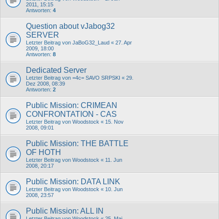
2011, 15:15
Antworten:
4
Question about vJabog32
SERVER
Letzter Beitrag von
JaBoG32_Laud
«
27. Apr
2009, 18:00
Antworten:
8
Dedicated Server
Letzter Beitrag von
=4c= SAVO SRPSKI
«
29.
Dez 2008, 08:39
Antworten:
2
Public Mission: CRIMEAN
CONFRONTATION - CAS
Letzter Beitrag von
Woodstock
«
15. Nov
2008, 09:01
Public Mission: THE BATTLE
OF HOTH
Letzter Beitrag von
Woodstock
«
11. Jun
2008, 20:17
Public Mission: DATA LINK
Letzter Beitrag von
Woodstock
«
10. Jun
2008, 23:57
Public Mission: ALL IN
Letzter Beitrag von
Woodstock
«
25. Mai