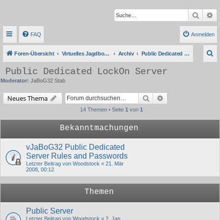
Suche
Er
FAQ
Anmelden
S
Foren-Übersicht
Virtuelles Jagdbombergeschwader 32
Archiv
Public Dedicated LockOn Server
u
Public Dedicated LockOn Server
c
Moderator:
JaBoG32 Stab
h
Suche
Erweiterte Suche
Neues Thema
e
14 Themen • Seite
1
von
1
Bekanntmachungen
vJaBoG32 Public Dedicated
Server Rules and Passwords
Letzter Beitrag von
Woodstock
«
21. Mär
2008, 00:12
Themen
Public Server
Letzter Beitrag von
Woodstock
«
2. Jan