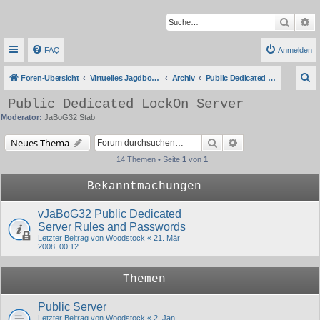
Suche
Er
FAQ
Anmelden
S
Foren-Übersicht
Virtuelles Jagdbombergeschwader 32
Archiv
Public Dedicated LockOn Server
u
Public Dedicated LockOn Server
c
Moderator:
JaBoG32 Stab
h
Suche
Erweiterte Suche
Neues Thema
e
14 Themen • Seite
1
von
1
Bekanntmachungen
vJaBoG32 Public Dedicated
Server Rules and Passwords
Letzter Beitrag von
Woodstock
«
21. Mär
2008, 00:12
Themen
Public Server
Letzter Beitrag von
Woodstock
«
2. Jan