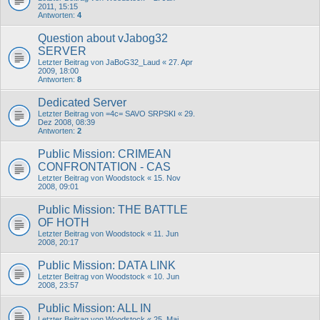
2011, 15:15
Antworten:
4
Question about vJabog32
SERVER
Letzter Beitrag von
JaBoG32_Laud
«
27. Apr
2009, 18:00
Antworten:
8
Dedicated Server
Letzter Beitrag von
=4c= SAVO SRPSKI
«
29.
Dez 2008, 08:39
Antworten:
2
Public Mission: CRIMEAN
CONFRONTATION - CAS
Letzter Beitrag von
Woodstock
«
15. Nov
2008, 09:01
Public Mission: THE BATTLE
OF HOTH
Letzter Beitrag von
Woodstock
«
11. Jun
2008, 20:17
Public Mission: DATA LINK
Letzter Beitrag von
Woodstock
«
10. Jun
2008, 23:57
Public Mission: ALL IN
Letzter Beitrag von
Woodstock
«
25. Mai