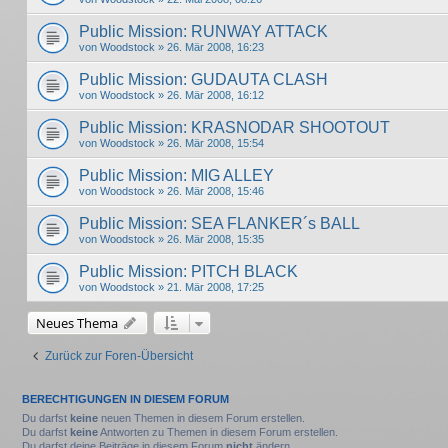
Public Mission: RUNWAY ATTACK
von
Woodstock
» 26. Mär 2008, 16:23
Public Mission: GUDAUTA CLASH
von
Woodstock
» 26. Mär 2008, 16:12
Public Mission: KRASNODAR SHOOTOUT
von
Woodstock
» 26. Mär 2008, 15:54
Public Mission: MIG ALLEY
von
Woodstock
» 26. Mär 2008, 15:46
Public Mission: SEA FLANKER´s BALL
von
Woodstock
» 26. Mär 2008, 15:35
Public Mission: PITCH BLACK
von
Woodstock
» 21. Mär 2008, 17:25
Neues Thema
Zurück zur Foren-Übersicht
BERECHTIGUNGEN IN DIESEM FORUM
Du darfst
keine
neuen Themen in diesem Forum erstellen.
Du darfst
keine
Antworten zu Themen in diesem Forum erstellen.
Du darfst deine Beiträge in diesem Forum
nicht
ändern.