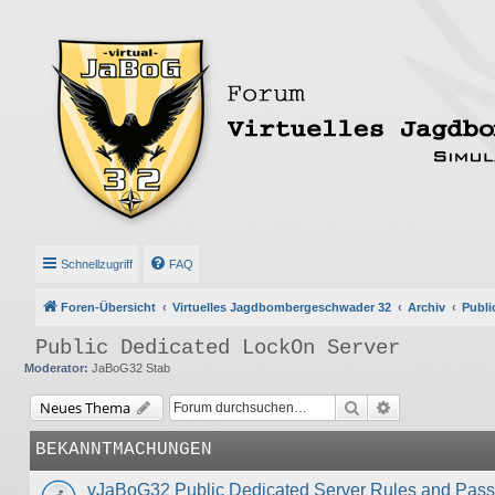
Schnellzugriff
FAQ
Foren-Übersicht
Virtuelles Jagdbombergeschwader 32
Archiv
Publi
Public Dedicated LockOn Server
Moderator:
JaBoG32 Stab
Suche
Erweiterte Suc
Neues Thema
BEKANNTMACHUNGEN
vJaBoG32 Public Dedicated Server Rules and Pas