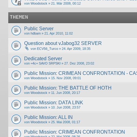
von
Woodstock
» 21. Mär 2008, 00:12
THEMEN
Public Server
von
hdbam
» 21. Apr 2010, 11:02
Question about vJabog32 SERVER
von
ECV56_Turco
» 24. Apr 2009, 18:35
Dedicated Server
von
=4c= SAVO SRPSKI
» 27. Dez 2008, 23:02
Public Mission: CRIMEAN CONFRONTATION - CA
von
Woodstock
» 15. Nov 2008, 09:01
Public Mission: THE BATTLE OF HOTH
von
Woodstock
» 11. Jun 2008, 20:17
Public Mission: DATA LINK
von
Woodstock
» 10. Jun 2008, 23:57
Public Mission: ALL IN
von
Woodstock
» 25. Mai 2008, 01:17
Public Mission: CRIMEAN CONFRONTATION
von
Woodstock
» 22. Mai 2008, 08:26