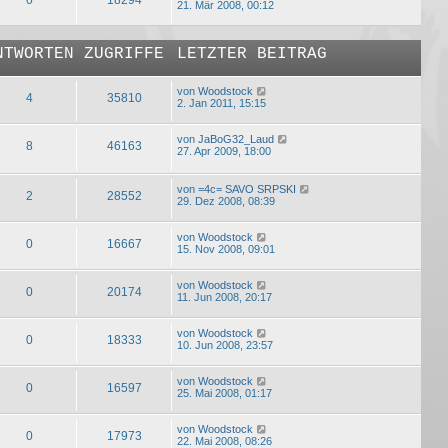
21. Mär 2008, 00:12
NTWORTEN
ZUGRIFFE
LETZTER BEITRAG
von
Woodstock
4
35810
2. Jan 2011, 15:15
von
JaBoG32_Laud
8
46163
27. Apr 2009, 18:00
von
=4c= SAVO SRPSKI
2
28552
29. Dez 2008, 08:39
von
Woodstock
0
16667
15. Nov 2008, 09:01
von
Woodstock
0
20174
11. Jun 2008, 20:17
von
Woodstock
0
18333
10. Jun 2008, 23:57
von
Woodstock
0
16597
25. Mai 2008, 01:17
von
Woodstock
0
17973
22. Mai 2008, 08:26