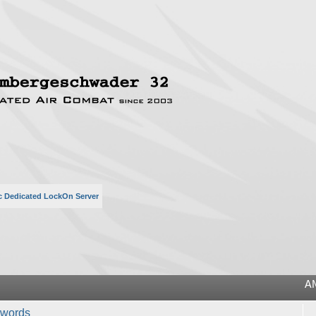
c Dedicated LockOn Server
he
A
swords