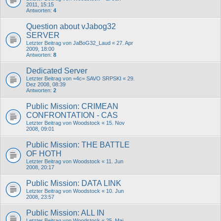
2011, 15:15
Antworten:
4
Question about vJabog32
SERVER
Letzter Beitrag von
JaBoG32_Laud
«
27. Apr
2009, 18:00
Antworten:
8
Dedicated Server
Letzter Beitrag von
=4c= SAVO SRPSKI
«
29.
Dez 2008, 08:39
Antworten:
2
Public Mission: CRIMEAN
CONFRONTATION - CAS
Letzter Beitrag von
Woodstock
«
15. Nov
2008, 09:01
Public Mission: THE BATTLE
OF HOTH
Letzter Beitrag von
Woodstock
«
11. Jun
2008, 20:17
Public Mission: DATA LINK
Letzter Beitrag von
Woodstock
«
10. Jun
2008, 23:57
Public Mission: ALL IN
Letzter Beitrag von
Woodstock
«
25. Mai