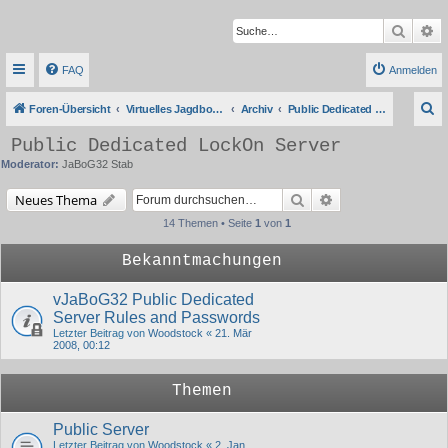
Suche
Er
FAQ
Anmelden
S
Foren-Übersicht
Virtuelles Jagdbombergeschwader 32
Archiv
Public Dedicated LockOn Server
u
Public Dedicated LockOn Server
c
Moderator:
JaBoG32 Stab
h
Suche
Erweiterte Suche
Neues Thema
e
14 Themen • Seite
1
von
1
Bekanntmachungen
vJaBoG32 Public Dedicated
Server Rules and Passwords
Letzter Beitrag von
Woodstock
«
21. Mär
2008, 00:12
Themen
Public Server
Letzter Beitrag von
Woodstock
«
2. Jan