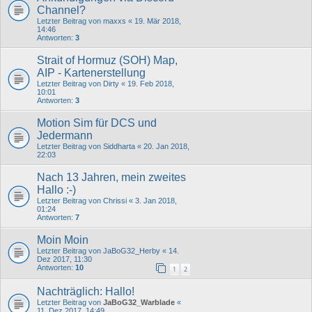
Channel?
Letzter Beitrag von
maxxs
«
19. Mär 2018,
14:46
Antworten:
3
Strait of Hormuz (SOH) Map,
AIP - Kartenerstellung
Letzter Beitrag von
Dirty
«
19. Feb 2018,
10:01
Antworten:
3
Motion Sim für DCS und
Jedermann
Letzter Beitrag von
Siddharta
«
20. Jan 2018,
22:03
Nach 13 Jahren, mein zweites
Hallo :-)
Letzter Beitrag von
Chrissi
«
3. Jan 2018,
01:24
Antworten:
7
Moin Moin
Letzter Beitrag von
JaBoG32_Herby
«
14.
Dez 2017, 11:30
Antworten:
10
1
2
Nachträglich: Hallo!
Letzter Beitrag von
JaBoG32_Warblade
«
11. Dez 2017, 14:49