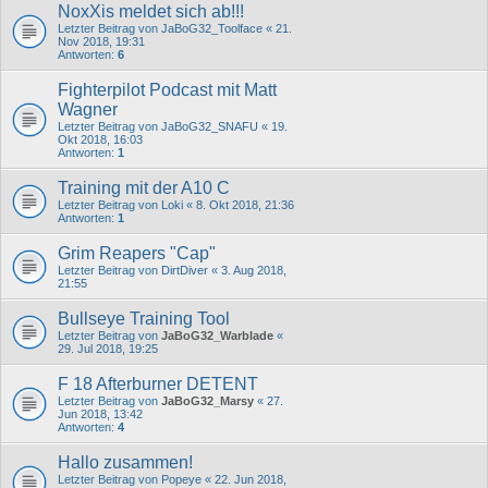
NoxXis meldet sich ab!!!
Letzter Beitrag von
JaBoG32_Toolface
«
21.
Nov 2018, 19:31
Antworten:
6
Fighterpilot Podcast mit Matt
Wagner
Letzter Beitrag von
JaBoG32_SNAFU
«
19.
Okt 2018, 16:03
Antworten:
1
Training mit der A10 C
Letzter Beitrag von
Loki
«
8. Okt 2018, 21:36
Antworten:
1
Grim Reapers "Cap"
Letzter Beitrag von
DirtDiver
«
3. Aug 2018,
21:55
Bullseye Training Tool
Letzter Beitrag von
JaBoG32_Warblade
«
29. Jul 2018, 19:25
F 18 Afterburner DETENT
Letzter Beitrag von
JaBoG32_Marsy
«
27.
Jun 2018, 13:42
Antworten:
4
Hallo zusammen!
Letzter Beitrag von
Popeye
«
22. Jun 2018,