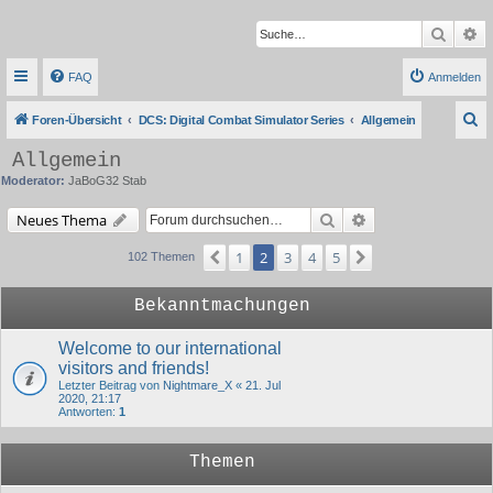
Suche
Er
FAQ
Anmelden
S
Foren-Übersicht
DCS: Digital Combat Simulator Series
Allgemein
u
Allgemein
c
Moderator:
JaBoG32 Stab
h
Suche
Erweiterte Suche
Neues Thema
e
1
2
3
4
5
Vorherige
Nächste
102 Themen
Bekanntmachungen
Welcome to our international
visitors and friends!
Letzter Beitrag von
Nightmare_X
«
21. Jul
2020, 21:17
Antworten:
1
Themen