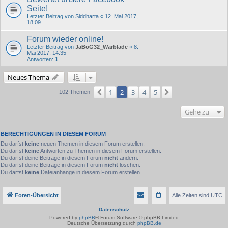
Seite!
Letzter Beitrag von
Siddharta
«
12. Mai 2017,
18:09
Forum wieder online!
Letzter Beitrag von
JaBoG32_Warblade
«
8.
Mai 2017, 14:35
Antworten:
1
Neues Thema
1
2
3
4
5
Vorherige
Nächste
102 Themen
Gehe zu
BERECHTIGUNGEN IN DIESEM FORUM
Du darfst
keine
neuen Themen in diesem Forum erstellen.
Du darfst
keine
Antworten zu Themen in diesem Forum erstellen.
Du darfst deine Beiträge in diesem Forum
nicht
ändern.
Du darfst deine Beiträge in diesem Forum
nicht
löschen.
Du darfst
keine
Dateianhänge in diesem Forum erstellen.
Foren-Übersicht
Alle Zeiten sind
UTC
Datenschutz
Powered by
phpBB
® Forum Software © phpBB Limited
Deutsche Übersetzung durch
phpBB.de