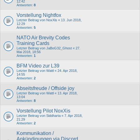
12:42
Antworten:
8
Vorstellung Nightfox
Letzter Beitrag von
NoxXis
«
13. Jun 2018,
12:29
Antworten:
5
NATO Air Brevity Codes
Training Cards
Letzter Beitrag von
JaBoG32_Ghost
«
27.
Mai 2018, 18:56
Antworten:
1
BFM Video zur L39
Letzter Beitrag von
Wattl
«
24. Apr 2018,
14:55
Antworten:
2
Abseitsfreude / Offside joy
Letzter Beitrag von
Wattl
«
13. Apr 2018,
13:04
Antworten:
8
Vorstellung Pilot NoxXis
Letzter Beitrag von
Siddharta
«
7. Apr 2018,
21:29
Antworten:
2
Kommunikation /
Ankündigungen via Discord