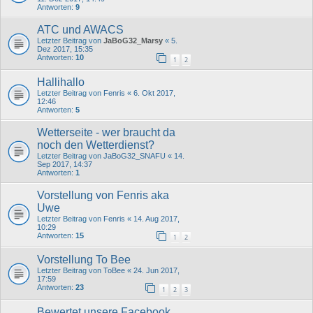
Antworten:
9
ATC und AWACS
Letzter Beitrag von
JaBoG32_Marsy
«
5.
Dez 2017, 15:35
Antworten:
10
1
2
Hallihallo
Letzter Beitrag von
Fenris
«
6. Okt 2017,
12:46
Antworten:
5
Wetterseite - wer braucht da
noch den Wetterdienst?
Letzter Beitrag von
JaBoG32_SNAFU
«
14.
Sep 2017, 14:37
Antworten:
1
Vorstellung von Fenris aka
Uwe
Letzter Beitrag von
Fenris
«
14. Aug 2017,
10:29
Antworten:
15
1
2
Vorstellung To Bee
Letzter Beitrag von
ToBee
«
24. Jun 2017,
17:59
Antworten:
23
1
2
3
Bewertet unsere Facebook