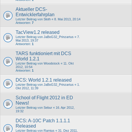
Aktueller DCS-
Entwicklerfahrplan
Letzter Beitrag von
Sloth
«
8. Mai 2013, 20:14
Antworten:
7
TacView1.2 released
Letzter Beitrag von
JaBoG32_Prinzartus
«
7.
Mai 2013, 19:37
Antworten:
1
TARS funktioniert mit DCS
World 1.2.1
Letzter Beitrag von
Woodstock
«
11. Okt
2012, 10:54
Antworten:
1
DCS: World 1.2.1 released
Letzter Beitrag von
JaBoG32_Prinzartus
«
1.
Okt 2012, 11:39
School of Flight 2012 in ED
News!
Letzter Beitrag von
Sebur
«
16. Apr 2012,
19:32
DCS: A-10C Patch 1.1.1.1
Released
Letzter Beitrag von
Ramius
«
31. Dez 2011,