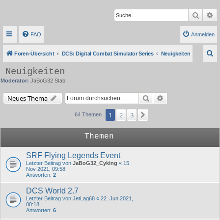
Suche
Er
FAQ
Anmelden
S
Foren-Übersicht
DCS: Digital Combat Simulator Series
Neuigkeiten
u
Neuigkeiten
c
Moderator:
JaBoG32 Stab
h
Suche
Erweiterte Suche
Neues Thema
e
1
2
3
Nächste
64 Themen
Themen
SRF Flying Legends Event
Letzter Beitrag von
JaBoG32_Cyking
«
15.
Nov 2021, 09:58
Antworten:
2
DCS World 2.7
Letzter Beitrag von
JetLag68
«
22. Jun 2021,
08:18
Antworten:
6