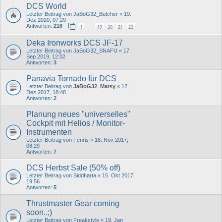
DCS World
Letzter Beitrag von
JaBoG32_Butcher
«
19.
Dez 2020, 07:29
Antworten:
216
1
19
20
21
22
…
Deka Ironworks DCS JF-17
Letzter Beitrag von
JaBoG32_SNAFU
«
17.
Sep 2019, 12:02
Antworten:
3
Panavia Tornado für DCS
Letzter Beitrag von
JaBoG32_Marsy
«
12.
Dez 2017, 18:48
Antworten:
2
Planung neues "universelles"
Cockpit mit Helios / Monitor-
Instrumenten
Letzter Beitrag von
Fenris
«
18. Nov 2017,
08:29
Antworten:
7
DCS Herbst Sale (50% off)
Letzter Beitrag von
Siddharta
«
15. Okt 2017,
19:56
Antworten:
5
Thrustmaster Gear coming
soon..;)
Letzter Beitrag von
Freakstyle
«
19. Jan