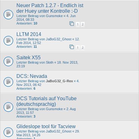
Neuer Patch 1.2.7 - Endlich ist
der Huey unter Kontrolle :-D
Letzter Beitrag von
Gunsmoke
«
4. Jun
2014, 08:33
Antworten:
10
1
2
LLTM 2014
Letzter Beitrag von
JaBoG32_Ghost
«
12.
Feb 2014, 12:52
Antworten:
11
1
2
Saitek X55
Letzter Beitrag von
Sloth
«
18. Nov 2013,
23:19
DCS: Nevada
Letzter Beitrag von
JaBoG32_G-Rex
«
4.
Nov 2013, 06:42
Antworten:
6
DCS Tutorials auf YouTube
(deutschsprachig)
Letzter Beitrag von
Gunsmoke
«
2. Aug
2013, 11:57
Antworten:
3
Glideslope tool für Tacview
Letzter Beitrag von
JaBoG32_Ghost
«
29.
Mai 2013, 14:26
Antworten:
1