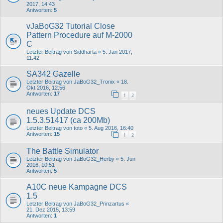
2017, 14:43
Antworten:
5
vJaBoG32 Tutorial Close
Pattern Procedure auf M-2000
C
Letzter Beitrag von
Siddharta
«
5. Jan 2017,
11:42
SA342 Gazelle
Letzter Beitrag von
JaBoG32_Tronix
«
18.
Okt 2016, 12:56
Antworten:
17
1
2
neues Update DCS
1.5.3.51417 (ca 200Mb)
Letzter Beitrag von
toto
«
5. Aug 2016, 16:40
Antworten:
15
1
2
The Battle Simulator
Letzter Beitrag von
JaBoG32_Herby
«
5. Jun
2016, 10:51
Antworten:
5
A10C neue Kampagne DCS
1.5
Letzter Beitrag von
JaBoG32_Prinzartus
«
21. Dez 2015, 13:59
Antworten:
1