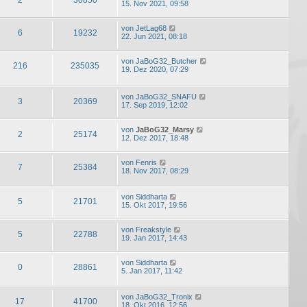
15. Nov 2021, 09:58
von
JetLag68
6
19232
22. Jun 2021, 08:18
von
JaBoG32_Butcher
216
235035
19. Dez 2020, 07:29
von
JaBoG32_SNAFU
3
20369
17. Sep 2019, 12:02
von
JaBoG32_Marsy
2
25174
12. Dez 2017, 18:48
von
Fenris
7
25384
18. Nov 2017, 08:29
von
Siddharta
5
21701
15. Okt 2017, 19:56
von
Freakstyle
5
22788
19. Jan 2017, 14:43
von
Siddharta
0
28861
5. Jan 2017, 11:42
von
JaBoG32_Tronix
17
41700
18. Okt 2016, 12:56