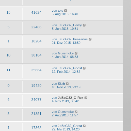
von
toto
15
41624
5. Aug 2016, 16:40
von
JaBoG32_Herby
5
22486
5. Jun 2016, 10:51
von
JaBoG32_Prinzartus
1
18204
21. Dez 2015, 13:59
von
Gunsmoke
10
38184
4. Jun 2014, 08:33
von
JaBoG32_Ghost
11
35664
12. Feb 2014, 12:52
von
Sloth
0
19429
18. Nov 2013, 23:19
von
JaBoG32_G-Rex
6
24077
4. Nov 2013, 06:42
von
Gunsmoke
3
21851
2. Aug 2013, 11:57
von
JaBoG32_Ghost
1
17368
29. Mai 2013, 14:26