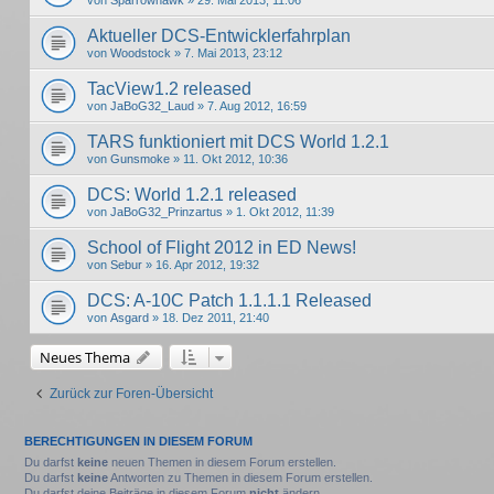
Aktueller DCS-Entwicklerfahrplan
von
Woodstock
» 7. Mai 2013, 23:12
TacView1.2 released
von
JaBoG32_Laud
» 7. Aug 2012, 16:59
TARS funktioniert mit DCS World 1.2.1
von
Gunsmoke
» 11. Okt 2012, 10:36
DCS: World 1.2.1 released
von
JaBoG32_Prinzartus
» 1. Okt 2012, 11:39
School of Flight 2012 in ED News!
von
Sebur
» 16. Apr 2012, 19:32
DCS: A-10C Patch 1.1.1.1 Released
von
Asgard
» 18. Dez 2011, 21:40
Neues Thema
Zurück zur Foren-Übersicht
BERECHTIGUNGEN IN DIESEM FORUM
Du darfst
keine
neuen Themen in diesem Forum erstellen.
Du darfst
keine
Antworten zu Themen in diesem Forum erstellen.
Du darfst deine Beiträge in diesem Forum
nicht
ändern.