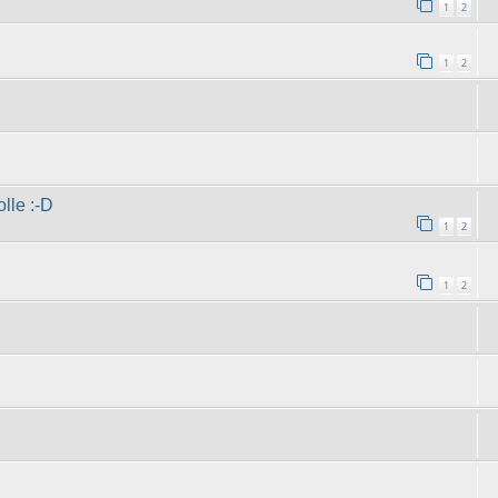
1
2
1
2
lle :-D
1
2
1
2