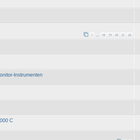
1
18
19
20
21
22
…
onitor-Instrumenten
2000 C