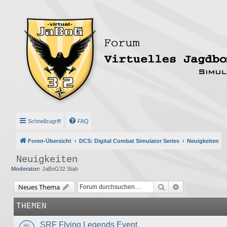
Schnellzugriff
FAQ
Foren-Übersicht
DCS: Digital Combat Simulator Series
Neuigkeiten
Neuigkeiten
Moderator:
JaBoG32 Stab
Suche
Erweiterte Suc
Neues Thema
THEMEN
SRF Flying Legends Event