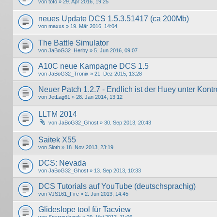
von
toto
» 29. Apr 2016, 19:25
neues Update DCS 1.5.3.51417 (ca 200Mb)
von
maxxs
» 19. Mär 2016, 14:04
The Battle Simulator
von
JaBoG32_Herby
» 5. Jun 2016, 09:07
A10C neue Kampagne DCS 1.5
von
JaBoG32_Tronix
» 21. Dez 2015, 13:28
Neuer Patch 1.2.7 - Endlich ist der Huey unter Kontro
von
JetLag61
» 28. Jan 2014, 13:12
LLTM 2014
von
JaBoG32_Ghost
» 30. Sep 2013, 20:43
Saitek X55
von
Sloth
» 18. Nov 2013, 23:19
DCS: Nevada
von
JaBoG32_Ghost
» 13. Sep 2013, 10:33
DCS Tutorials auf YouTube (deutschsprachig)
von
VJS161_Fire
» 2. Jun 2013, 14:45
Glideslope tool für Tacview
von
Sparrowhawk
» 29. Mai 2013, 11:06