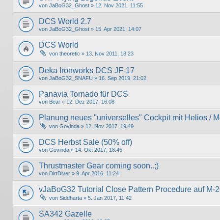
von
JaBoG32_Ghost
» 12. Nov 2021, 11:55
DCS World 2.7
von
JaBoG32_Ghost
» 15. Apr 2021, 14:07
DCS World
von
theoretic
» 13. Nov 2011, 18:23
Deka Ironworks DCS JF-17
von
JaBoG32_SNAFU
» 16. Sep 2019, 21:02
Panavia Tornado für DCS
von
Bear
» 12. Dez 2017, 16:08
Planung neues "universelles" Cockpit mit Helios / M
von
Govinda
» 12. Nov 2017, 19:49
DCS Herbst Sale (50% off)
von
Govinda
» 14. Okt 2017, 18:45
Thrustmaster Gear coming soon..;)
von
DirtDiver
» 9. Apr 2016, 11:24
vJaBoG32 Tutorial Close Pattern Procedure auf M-
von
Siddharta
» 5. Jan 2017, 11:42
SA342 Gazelle