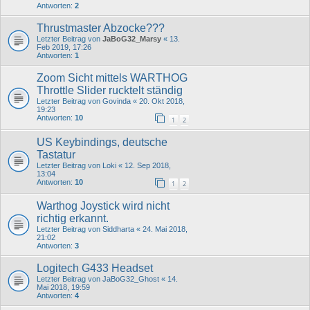
Antworten:
2
Thrustmaster Abzocke???
Letzter Beitrag von
JaBoG32_Marsy
«
13.
Feb 2019, 17:26
Antworten:
1
Zoom Sicht mittels WARTHOG
Throttle Slider rucktelt ständig
Letzter Beitrag von
Govinda
«
20. Okt 2018,
19:23
Antworten:
10
1
2
US Keybindings, deutsche
Tastatur
Letzter Beitrag von
Loki
«
12. Sep 2018,
13:04
Antworten:
10
1
2
Warthog Joystick wird nicht
richtig erkannt.
Letzter Beitrag von
Siddharta
«
24. Mai 2018,
21:02
Antworten:
3
Logitech G433 Headset
Letzter Beitrag von
JaBoG32_Ghost
«
14.
Mai 2018, 19:59
Antworten:
4