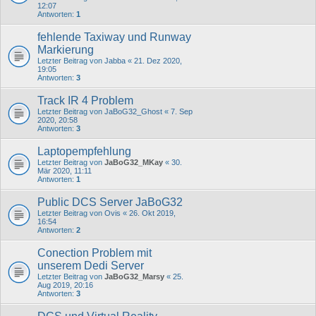
12:07
Antworten:
1
fehlende Taxiway und Runway
Markierung
Letzter Beitrag von
Jabba
«
21. Dez 2020,
19:05
Antworten:
3
Track IR 4 Problem
Letzter Beitrag von
JaBoG32_Ghost
«
7. Sep
2020, 20:58
Antworten:
3
Laptopempfehlung
Letzter Beitrag von
JaBoG32_MKay
«
30.
Mär 2020, 11:11
Antworten:
1
Public DCS Server JaBoG32
Letzter Beitrag von
Ovis
«
26. Okt 2019,
16:54
Antworten:
2
Conection Problem mit
unserem Dedi Server
Letzter Beitrag von
JaBoG32_Marsy
«
25.
Aug 2019, 20:16
Antworten:
3