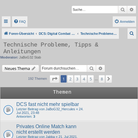
Suche
Er
FAQ
Anmelden
S
Foren-Übersicht
DCS: Digital Combat Simulator Series
Technische Probleme, Tipps & Anleitungen
u
Technische Probleme, Tipps &
c
Anleitungen
h
Moderator:
JaBoG32 Stab
e
Suche
Erweiterte Suche
Neues Thema
Seite
1
von
8
1
2
3
4
5
8
Nächste
192 Themen
…
Themen
DCS fast nicht mehr spielbar
Letzter Beitrag von
JaBoG32_Hercules
«
24.
Jul 2021, 23:48
Antworten:
3
Privates Online Match kann
nicht erstellt werden
Letzter Beitrag von
Jabba
«
21. Jul 2021,