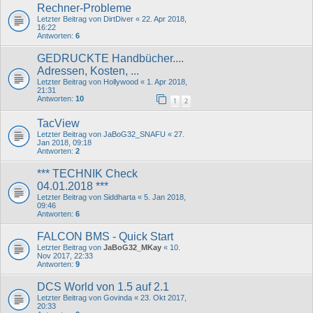
Rechner-Probleme
Letzter Beitrag von
DirtDiver
«
22. Apr 2018,
16:22
Antworten:
6
GEDRUCKTE Handbücher....
Adressen, Kosten, ...
Letzter Beitrag von
Hollywood
«
1. Apr 2018,
21:31
Antworten:
10
1
2
TacView
Letzter Beitrag von
JaBoG32_SNAFU
«
27.
Jan 2018, 09:18
Antworten:
2
*** TECHNIK Check
04.01.2018 ***
Letzter Beitrag von
Siddharta
«
5. Jan 2018,
09:46
Antworten:
6
FALCON BMS - Quick Start
Letzter Beitrag von
JaBoG32_MKay
«
10.
Nov 2017, 22:33
Antworten:
9
DCS World von 1.5 auf 2.1
Letzter Beitrag von
Govinda
«
23. Okt 2017,
20:33