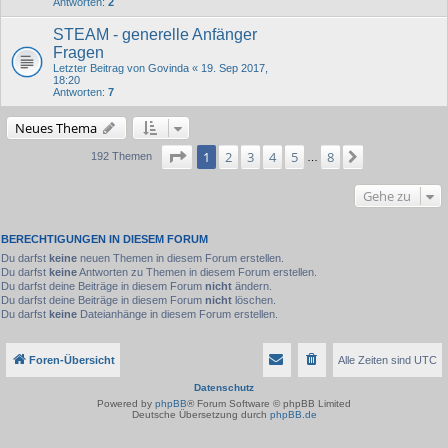
Antworten:
2
STEAM - generelle Anfänger
Fragen
Letzter Beitrag von
Govinda
«
19. Sep 2017,
18:20
Antworten:
7
Neues Thema
Seite
1
von
8
1
2
3
4
5
8
Nächste
192 Themen
…
Gehe zu
BERECHTIGUNGEN IN DIESEM FORUM
Du darfst
keine
neuen Themen in diesem Forum erstellen.
Du darfst
keine
Antworten zu Themen in diesem Forum erstellen.
Du darfst deine Beiträge in diesem Forum
nicht
ändern.
Du darfst deine Beiträge in diesem Forum
nicht
löschen.
Du darfst
keine
Dateianhänge in diesem Forum erstellen.
Foren-Übersicht
Alle Zeiten sind
UTC
Datenschutz
Powered by
phpBB
® Forum Software © phpBB Limited
Deutsche Übersetzung durch
phpBB.de