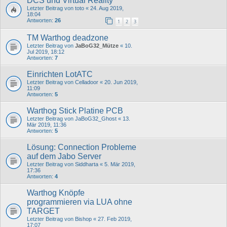
DCS und Virtual Reality
Letzter Beitrag von
toto
«
24. Aug 2019,
18:04
Antworten:
26
1
2
3
TM Warthog deadzone
Letzter Beitrag von
JaBoG32_Mütze
«
10.
Jul 2019, 18:12
Antworten:
7
Einrichten LotATC
Letzter Beitrag von
Celladoor
«
20. Jun 2019,
11:09
Antworten:
5
Warthog Stick Platine PCB
Letzter Beitrag von
JaBoG32_Ghost
«
13.
Mär 2019, 11:36
Antworten:
5
Lösung: Connection Probleme
auf dem Jabo Server
Letzter Beitrag von
Siddharta
«
5. Mär 2019,
17:36
Antworten:
4
Warthog Knöpfe
programmieren via LUA ohne
TARGET
Letzter Beitrag von
Bishop
«
27. Feb 2019,
17:07