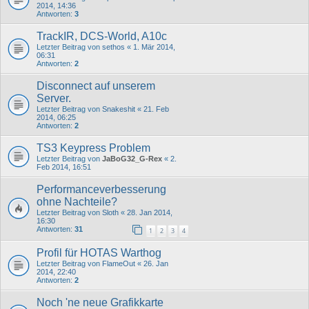
2014, 14:36
Antworten:
3
TrackIR, DCS-World, A10c
Letzter Beitrag von
sethos
«
1. Mär 2014,
06:31
Antworten:
2
Disconnect auf unserem
Server.
Letzter Beitrag von
Snakeshit
«
21. Feb
2014, 06:25
Antworten:
2
TS3 Keypress Problem
Letzter Beitrag von
JaBoG32_G-Rex
«
2.
Feb 2014, 16:51
Performanceverbesserung
ohne Nachteile?
Letzter Beitrag von
Sloth
«
28. Jan 2014,
16:30
Antworten:
31
1
2
3
4
Profil für HOTAS Warthog
Letzter Beitrag von
FlameOut
«
26. Jan
2014, 22:40
Antworten:
2
Noch 'ne neue Grafikkarte