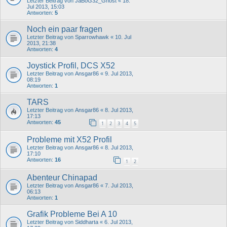
Letzter Beitrag von
JaBoG32_Ghost
«
18.
Jul 2013, 15:03
Antworten:
5
Noch ein paar fragen
Letzter Beitrag von
Sparrowhawk
«
10. Jul
2013, 21:38
Antworten:
4
Joystick Profil, DCS X52
Letzter Beitrag von
Ansgar86
«
9. Jul 2013,
08:19
Antworten:
1
TARS
Letzter Beitrag von
Ansgar86
«
8. Jul 2013,
17:13
Antworten:
45
1
2
3
4
5
Probleme mit X52 Profil
Letzter Beitrag von
Ansgar86
«
8. Jul 2013,
17:10
Antworten:
16
1
2
Abenteur Chinapad
Letzter Beitrag von
Ansgar86
«
7. Jul 2013,
06:13
Antworten:
1
Grafik Probleme Bei A 10
Letzter Beitrag von
Siddharta
«
6. Jul 2013,