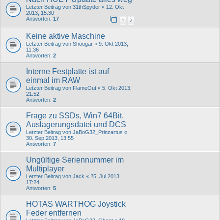
Letzter Beitrag von
31thSpyder
«
12. Okt
2013, 15:30
Antworten:
17
1
2
Keine aktive Maschine
Letzter Beitrag von
Shoogar
«
9. Okt 2013,
11:36
Antworten:
2
Interne Festplatte ist auf
einmal im RAW
Letzter Beitrag von
FlameOut
«
5. Okt 2013,
21:52
Antworten:
2
Frage zu SSDs, Win7 64Bit,
Auslagerungsdatei und DCS
Letzter Beitrag von
JaBoG32_Prinzartus
«
30. Sep 2013, 13:55
Antworten:
7
Ungültige Seriennummer im
Multiplayer
Letzter Beitrag von
Jack
«
25. Jul 2013,
17:24
Antworten:
5
HOTAS WARTHOG Joystick
Feder entfernen