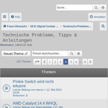
Suche
Er
FAQ
Anmelden
S
Foren-Übersicht
DCS: Digital Combat Simulator Series
Technische Probleme, Tipps & Anleitungen
u
Technische Probleme, Tipps &
c
Anleitungen
h
Moderator:
JaBoG32 Stab
e
Suche
Erweiterte Suche
Neues Thema
Seite
4
von
8
1
2
3
4
5
6
8
Vorherige
Nächste
192 Themen
…
Themen
Pinkie Switch wird nicht
erkannt
Letzter Beitrag von
maxxs
«
12. Mai 2014,
18:05
Antworten:
2
AMD Catalyst 14.4 WHQL
Letzter Beitrag von
Sparrowhawk
«
27. Apr