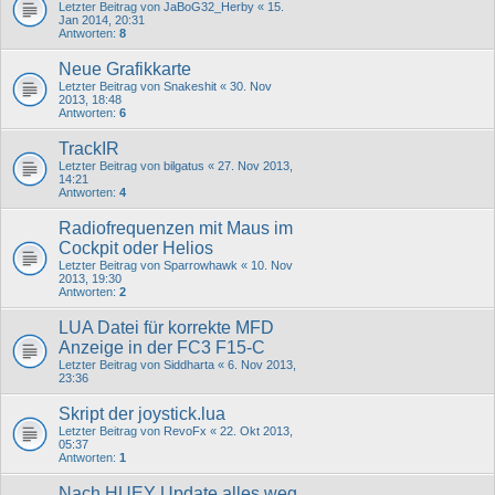
Letzter Beitrag von
JaBoG32_Herby
«
15.
Jan 2014, 20:31
Antworten:
8
Neue Grafikkarte
Letzter Beitrag von
Snakeshit
«
30. Nov
2013, 18:48
Antworten:
6
TrackIR
Letzter Beitrag von
bilgatus
«
27. Nov 2013,
14:21
Antworten:
4
Radiofrequenzen mit Maus im
Cockpit oder Helios
Letzter Beitrag von
Sparrowhawk
«
10. Nov
2013, 19:30
Antworten:
2
LUA Datei für korrekte MFD
Anzeige in der FC3 F15-C
Letzter Beitrag von
Siddharta
«
6. Nov 2013,
23:36
Skript der joystick.lua
Letzter Beitrag von
RevoFx
«
22. Okt 2013,
05:37
Antworten:
1
Nach HUEY Update alles weg