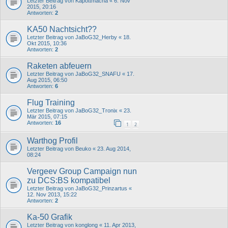
Letzter Beitrag von
Kapottmacha
«
6. Nov
2015, 20:16
Antworten:
2
KA50 Nachtsicht??
Letzter Beitrag von
JaBoG32_Herby
«
18.
Okt 2015, 10:36
Antworten:
2
Raketen abfeuern
Letzter Beitrag von
JaBoG32_SNAFU
«
17.
Aug 2015, 06:50
Antworten:
6
Flug Training
Letzter Beitrag von
JaBoG32_Tronix
«
23.
Mär 2015, 07:15
Antworten:
16
1
2
Warthog Profil
Letzter Beitrag von
Beuko
«
23. Aug 2014,
08:24
Vergeev Group Campaign nun
zu DCS:BS kompatibel
Letzter Beitrag von
JaBoG32_Prinzartus
«
12. Nov 2013, 15:22
Antworten:
2
Ka-50 Grafik
Letzter Beitrag von
konglong
«
11. Apr 2013,