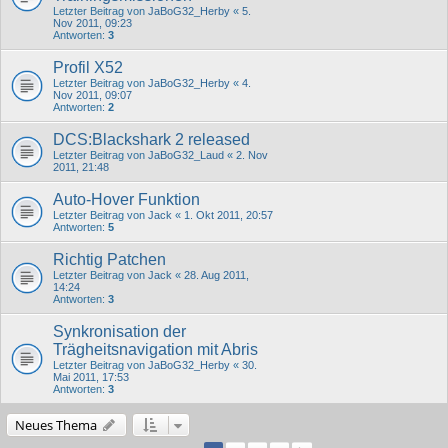
Letzter Beitrag von
JaBoG32_Herby
«
5.
Nov 2011, 09:23
Antworten:
3
Profil X52
Letzter Beitrag von
JaBoG32_Herby
«
4.
Nov 2011, 09:07
Antworten:
2
DCS:Blackshark 2 released
Letzter Beitrag von
JaBoG32_Laud
«
2. Nov
2011, 21:48
Auto-Hover Funktion
Letzter Beitrag von
Jack
«
1. Okt 2011, 20:57
Antworten:
5
Richtig Patchen
Letzter Beitrag von
Jack
«
28. Aug 2011,
14:24
Antworten:
3
Synkronisation der
Trägheitsnavigation mit Abris
Letzter Beitrag von
JaBoG32_Herby
«
30.
Mai 2011, 17:53
Antworten:
3
Neues Thema