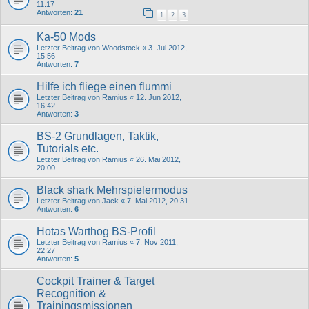
11:17
Antworten:
21
1
2
3
Ka-50 Mods
Letzter Beitrag von
Woodstock
«
3. Jul 2012,
15:56
Antworten:
7
Hilfe ich fliege einen flummi
Letzter Beitrag von
Ramius
«
12. Jun 2012,
16:42
Antworten:
3
BS-2 Grundlagen, Taktik,
Tutorials etc.
Letzter Beitrag von
Ramius
«
26. Mai 2012,
20:00
Black shark Mehrspielermodus
Letzter Beitrag von
Jack
«
7. Mai 2012, 20:31
Antworten:
6
Hotas Warthog BS-Profil
Letzter Beitrag von
Ramius
«
7. Nov 2011,
22:27
Antworten:
5
Cockpit Trainer & Target
Recognition &
Trainingsmissionen