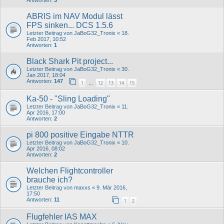
Antworten:
3
ABRIS im NAV Modul lässt
FPS sinken... DCS 1.5.6
Letzter Beitrag von
JaBoG32_Tronix
«
18.
Feb 2017, 10:52
Antworten:
1
Black Shark Pit project...
Letzter Beitrag von
JaBoG32_Tronix
«
30.
Jan 2017, 18:04
Antworten:
147
1
12
13
14
15
…
Ka-50 - "Sling Loading"
Letzter Beitrag von
JaBoG32_Tronix
«
11.
Apr 2016, 17:00
Antworten:
2
pi 800 positive Eingabe NTTR
Letzter Beitrag von
JaBoG32_Tronix
«
10.
Apr 2016, 08:02
Antworten:
2
Welchen Flightcontroller
brauche ich?
Letzter Beitrag von
maxxs
«
9. Mär 2016,
17:50
Antworten:
11
1
2
Flugfehler IAS MAX