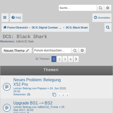
Suche
Er
FAQ
Anmelden
S
Foren-Übersicht
DCS: Digital Combat Simulator Series
DCS: Black Shark
u
DCS: Black Shark
c
Moderator:
JaBoG32 Stab
h
Suche
Erweiterte Suche
Neues Thema
e
1
2
3
4
Nächste
81 Themen
Themen
Neues Problem: Belegung
X52 Pro
Letzter Beitrag von
Popeye
«
24. Jun 2018,
20:42
Antworten:
21
1
2
3
Upgrade BS1 --> BS2
Letzter Beitrag von
JaBoG32_Tronix
«
25.
Sep 2017, 15:03