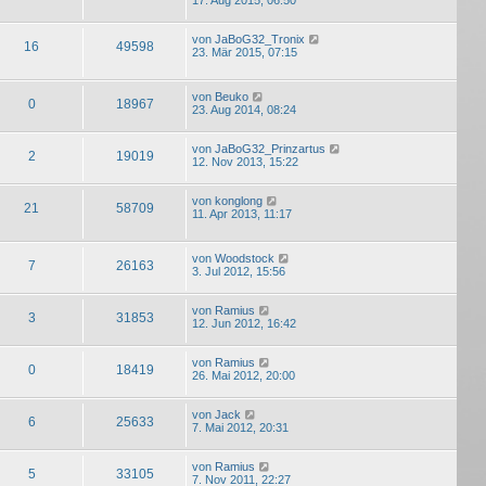
17. Aug 2015, 06:50
von
JaBoG32_Tronix
16
49598
23. Mär 2015, 07:15
von
Beuko
0
18967
23. Aug 2014, 08:24
von
JaBoG32_Prinzartus
2
19019
12. Nov 2013, 15:22
von
konglong
21
58709
11. Apr 2013, 11:17
von
Woodstock
7
26163
3. Jul 2012, 15:56
von
Ramius
3
31853
12. Jun 2012, 16:42
von
Ramius
0
18419
26. Mai 2012, 20:00
von
Jack
6
25633
7. Mai 2012, 20:31
von
Ramius
5
33105
7. Nov 2011, 22:27