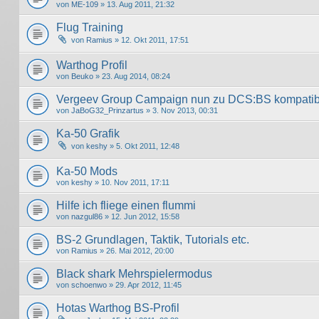
von
ME-109
» 13. Aug 2011, 21:32
Flug Training
von
Ramius
» 12. Okt 2011, 17:51
Warthog Profil
von
Beuko
» 23. Aug 2014, 08:24
Vergeev Group Campaign nun zu DCS:BS kompatib
von
JaBoG32_Prinzartus
» 3. Nov 2013, 00:31
Ka-50 Grafik
von
keshy
» 5. Okt 2011, 12:48
Ka-50 Mods
von
keshy
» 10. Nov 2011, 17:11
Hilfe ich fliege einen flummi
von
nazgul86
» 12. Jun 2012, 15:58
BS-2 Grundlagen, Taktik, Tutorials etc.
von
Ramius
» 26. Mai 2012, 20:00
Black shark Mehrspielermodus
von
schoenwo
» 29. Apr 2012, 11:45
Hotas Warthog BS-Profil