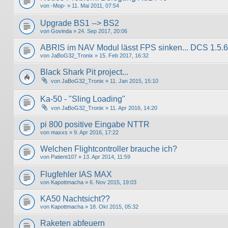
von
-Mop-
» 11. Mai 2011, 07:54
Upgrade BS1 --> BS2
von
Govinda
» 24. Sep 2017, 20:06
ABRIS im NAV Modul lässt FPS sinken... DCS 1.5.6
von
JaBoG32_Tronix
» 15. Feb 2017, 16:32
Black Shark Pit project...
von
JaBoG32_Tronix
» 11. Jan 2015, 15:10
Ka-50 - "Sling Loading"
von
JaBoG32_Tronix
» 11. Apr 2016, 14:20
pi 800 positive Eingabe NTTR
von
maxxs
» 9. Apr 2016, 17:22
Welchen Flightcontroller brauche ich?
von
Patient107
» 13. Apr 2014, 11:59
Flugfehler IAS MAX
von
Kapottmacha
» 6. Nov 2015, 19:03
KA50 Nachtsicht??
von
Kapottmacha
» 18. Okt 2015, 05:32
Raketen abfeuern