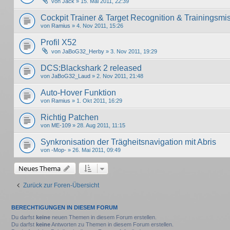
von
Jack
» 15. Mai 2011, 22:39
Cockpit Trainer & Target Recognition & Trainingsmi
von
Ramius
» 4. Nov 2011, 15:26
Profil X52
von
JaBoG32_Herby
» 3. Nov 2011, 19:29
DCS:Blackshark 2 released
von
JaBoG32_Laud
» 2. Nov 2011, 21:48
Auto-Hover Funktion
von
Ramius
» 1. Okt 2011, 16:29
Richtig Patchen
von
ME-109
» 28. Aug 2011, 11:15
Synkronisation der Trägheitsnavigation mit Abris
von
-Mop-
» 26. Mai 2011, 09:49
Neues Thema
Zurück zur Foren-Übersicht
BERECHTIGUNGEN IN DIESEM FORUM
Du darfst
keine
neuen Themen in diesem Forum erstellen.
Du darfst
keine
Antworten zu Themen in diesem Forum erstellen.