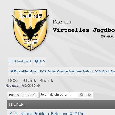
Schnellzugriff
FAQ
Foren-Übersicht
DCS: Digital Combat Simulator Series
DCS: Black Sh
DCS: Black Shark
Moderator:
JaBoG32 Stab
Suche
Erweiterte Suc
Neues Thema
THEMEN
Neues Problem: Belegung X52 Pro