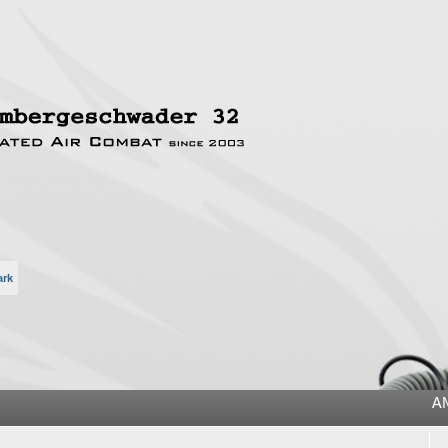
ark
he
A