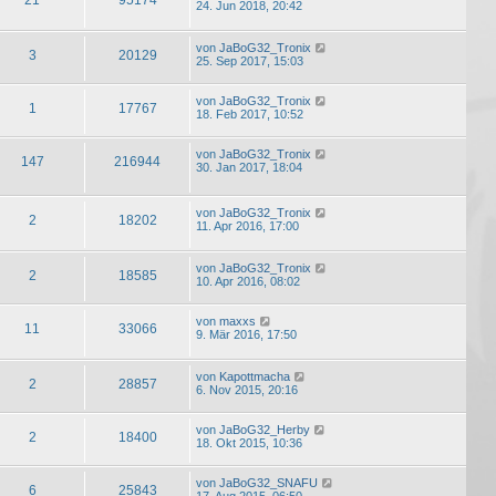
24. Jun 2018, 20:42
von
JaBoG32_Tronix
3
20129
25. Sep 2017, 15:03
von
JaBoG32_Tronix
1
17767
18. Feb 2017, 10:52
von
JaBoG32_Tronix
147
216944
30. Jan 2017, 18:04
von
JaBoG32_Tronix
2
18202
11. Apr 2016, 17:00
von
JaBoG32_Tronix
2
18585
10. Apr 2016, 08:02
von
maxxs
11
33066
9. Mär 2016, 17:50
von
Kapottmacha
2
28857
6. Nov 2015, 20:16
von
JaBoG32_Herby
2
18400
18. Okt 2015, 10:36
von
JaBoG32_SNAFU
6
25843