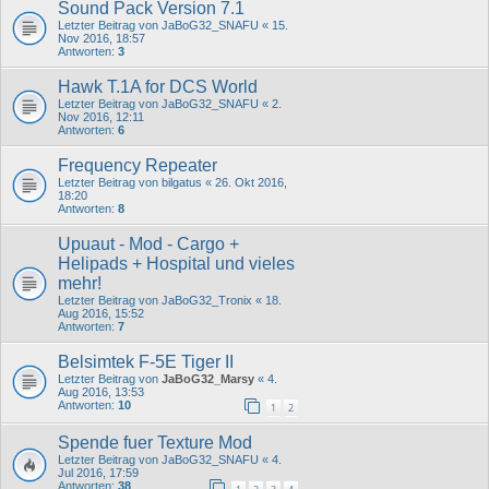
Sound Pack Version 7.1
Letzter Beitrag von
JaBoG32_SNAFU
«
15.
Nov 2016, 18:57
Antworten:
3
Hawk T.1A for DCS World
Letzter Beitrag von
JaBoG32_SNAFU
«
2.
Nov 2016, 12:11
Antworten:
6
Frequency Repeater
Letzter Beitrag von
bilgatus
«
26. Okt 2016,
18:20
Antworten:
8
Upuaut - Mod - Cargo +
Helipads + Hospital und vieles
mehr!
Letzter Beitrag von
JaBoG32_Tronix
«
18.
Aug 2016, 15:52
Antworten:
7
Belsimtek F-5E Tiger II
Letzter Beitrag von
JaBoG32_Marsy
«
4.
Aug 2016, 13:53
Antworten:
10
1
2
Spende fuer Texture Mod
Letzter Beitrag von
JaBoG32_SNAFU
«
4.
Jul 2016, 17:59
Antworten:
38