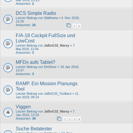
Mär 2019, 23:25
Antworten:
2
DCS Simple Radio
Letzter Beitrag von
Siddharta
«
4. Nov 2018,
23:29
Antworten:
16
1
2
F/A-18 Cockpit FullSize und
LowCost
Letzter Beitrag von
JaBoG32_Marsy
«
7.
Mai 2018, 12:44
Antworten:
3
MFDs aufs Tablet?
Letzter Beitrag von
DirtDiver
«
18. Apr 2018,
14:47
Antworten:
3
RAMP. Ein Mission Planungs
Tool
Letzter Beitrag von
JaBoG32_Toolface
«
11.
Jan 2018, 09:14
Viggen
Letzter Beitrag von
JaBoG32_Marsy
«
7.
Jan 2018, 13:33
Antworten:
34
1
2
3
4
Suche Betatester