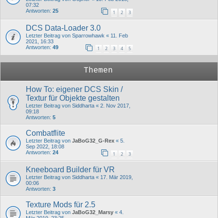
07:32
Antworten:
25
1
2
3
DCS Data-Loader 3.0
Letzter Beitrag von
Sparrowhawk
«
11. Feb
2021, 16:33
Antworten:
49
1
2
3
4
5
Themen
How To: eigener DCS Skin /
Textur für Objekte gestalten
Letzter Beitrag von
Siddharta
«
2. Nov 2017,
09:18
Antworten:
5
Combatflite
Letzter Beitrag von
JaBoG32_G-Rex
«
5.
Sep 2022, 18:08
Antworten:
24
1
2
3
Kneeboard Builder für VR
Letzter Beitrag von
Siddharta
«
17. Mär 2019,
00:06
Antworten:
3
Texture Mods für 2.5
Letzter Beitrag von
JaBoG32_Marsy
«
4.