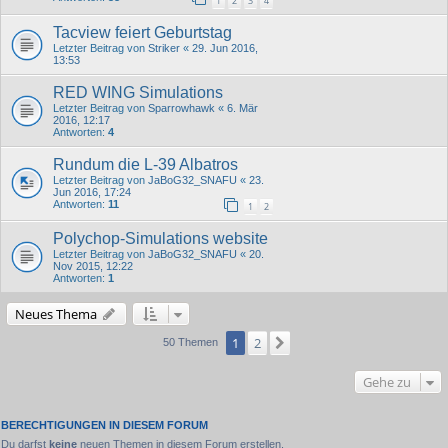
1
2
3
4
Tacview feiert Geburtstag
Letzter Beitrag von
Striker
«
29. Jun 2016,
13:53
RED WING Simulations
Letzter Beitrag von
Sparrowhawk
«
6. Mär
2016, 12:17
Antworten:
4
Rundum die L-39 Albatros
Letzter Beitrag von
JaBoG32_SNAFU
«
23.
Jun 2016, 17:24
Antworten:
11
1
2
Polychop-Simulations website
Letzter Beitrag von
JaBoG32_SNAFU
«
20.
Nov 2015, 12:22
Antworten:
1
Neues Thema
1
2
Nächste
50 Themen
Gehe zu
BERECHTIGUNGEN IN DIESEM FORUM
Du darfst
keine
neuen Themen in diesem Forum erstellen.