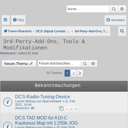
Suche
Er
FAQ
Anmelden
S
Foren-Übersicht
DCS: Digital Combat Simulator Series
3rd-Party-Add-Ons, Tools & Modifikationen
u
3rd-Party-Add-Ons, Tools &
c
Modifikationen
h
Moderator:
JaBoG32 Stab
e
Suche
Erweiterte Suche
Neues Thema
1
2
Nächste
50 Themen
Bekanntmachungen
DCS-Radio-Tuning-Device
Letzter Beitrag von
Sparrowhawk
«
11. Feb
2021, 16:44
Antworten:
20
1
2
3
DCS TAD MOD für A10-C
Kaukasus Map mit 1:250k JOG
Letzter Beitrag von
Gopher
«
15. Feb 2018,