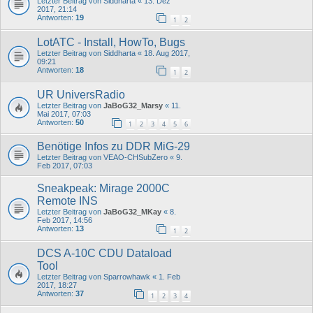
Letzter Beitrag von
Siddharta
«
13. Dez
2017, 21:14
Antworten:
19
1
2
LotATC - Install, HowTo, Bugs
Letzter Beitrag von
Siddharta
«
18. Aug 2017,
09:21
Antworten:
18
1
2
UR UniversRadio
Letzter Beitrag von
JaBoG32_Marsy
«
11.
Mai 2017, 07:03
Antworten:
50
1
2
3
4
5
6
Benötige Infos zu DDR MiG-29
Letzter Beitrag von
VEAO-CHSubZero
«
9.
Feb 2017, 07:03
Sneakpeak: Mirage 2000C
Remote INS
Letzter Beitrag von
JaBoG32_MKay
«
8.
Feb 2017, 14:56
Antworten:
13
1
2
DCS A-10C CDU Dataload
Tool
Letzter Beitrag von
Sparrowhawk
«
1. Feb
2017, 18:27
Antworten:
37
1
2
3
4