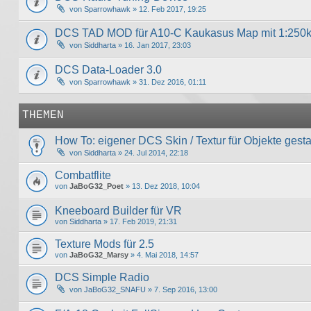
von
Sparrowhawk
» 12. Feb 2017, 19:25
DCS TAD MOD für A10-C Kaukasus Map mit 1:250
von
Siddharta
» 16. Jan 2017, 23:03
DCS Data-Loader 3.0
von
Sparrowhawk
» 31. Dez 2016, 01:11
THEMEN
How To: eigener DCS Skin / Textur für Objekte gesta
von
Siddharta
» 24. Jul 2014, 22:18
Combatflite
von
JaBoG32_Poet
» 13. Dez 2018, 10:04
Kneeboard Builder für VR
von
Siddharta
» 17. Feb 2019, 21:31
Texture Mods für 2.5
von
JaBoG32_Marsy
» 4. Mai 2018, 14:57
DCS Simple Radio
von
JaBoG32_SNAFU
» 7. Sep 2016, 13:00