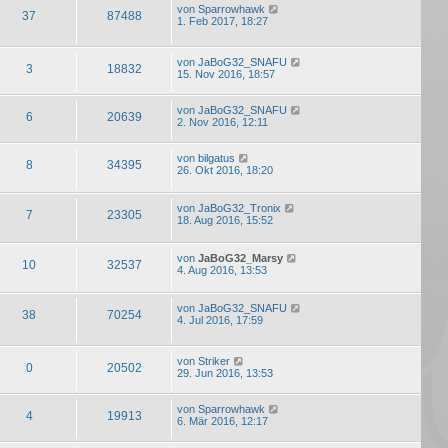
von
Sparrowhawk
37
87488
1. Feb 2017, 18:27
von
JaBoG32_SNAFU
3
18832
15. Nov 2016, 18:57
von
JaBoG32_SNAFU
6
20639
2. Nov 2016, 12:11
von
bilgatus
8
34395
26. Okt 2016, 18:20
von
JaBoG32_Tronix
7
23305
18. Aug 2016, 15:52
von
JaBoG32_Marsy
10
32537
4. Aug 2016, 13:53
von
JaBoG32_SNAFU
38
70254
4. Jul 2016, 17:59
von
Striker
0
20502
29. Jun 2016, 13:53
von
Sparrowhawk
4
19913
6. Mär 2016, 12:17