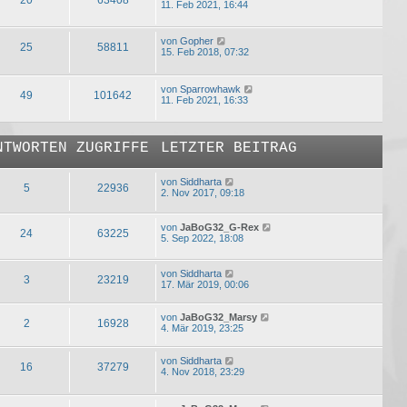
11. Feb 2021, 16:44
von
Gopher
25
58811
15. Feb 2018, 07:32
von
Sparrowhawk
49
101642
11. Feb 2021, 16:33
NTWORTEN
ZUGRIFFE
LETZTER BEITRAG
von
Siddharta
5
22936
2. Nov 2017, 09:18
von
JaBoG32_G-Rex
24
63225
5. Sep 2022, 18:08
von
Siddharta
3
23219
17. Mär 2019, 00:06
von
JaBoG32_Marsy
2
16928
4. Mär 2019, 23:25
von
Siddharta
16
37279
4. Nov 2018, 23:29