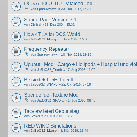
DCS A-10C CDU Dataload Tool
von
Sparrowhawk
» 23. Dez 2012, 14:34
Sound Pack Version 7.1
von
Chrissi
» 19. Dez 2004, 15:32
Hawk T.1A for DCS World
von
JaBoG32_Marsy
» 1. Nov 2016, 15:38
Frequency Repeater
von
Sparrowhawk
» 10. Nov 2013, 19:15
Upuaut - Mod - Cargo + Helipads + Hospital und vie
von
JaBoG32_Tronix
» 17. Aug 2016, 11:07
Belsimtek F-5E Tiger II
von
JaBoG32_SNAFU
» 22. Okt 2015, 07:19
Spende fuer Texture Mod
von
JaBoG32_SNAFU
» 1. Jun 2016, 08:45
Tacview feiert Geburtstag
von
Striker
» 29. Jun 2016, 13:53
RED WING Simulations
von
JaBoG32_Marsy
» 4. Mär 2016, 13:40