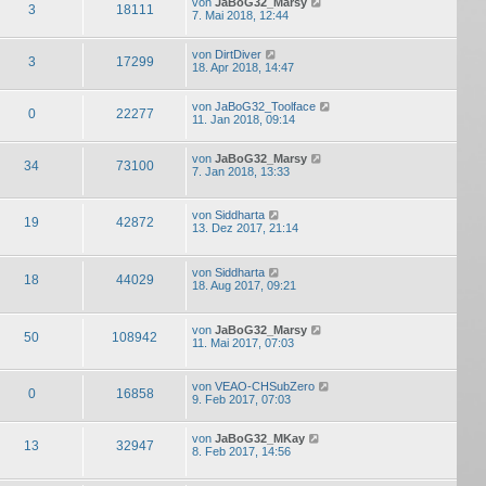
von
JaBoG32_Marsy
3
18111
7. Mai 2018, 12:44
von
DirtDiver
3
17299
18. Apr 2018, 14:47
von
JaBoG32_Toolface
0
22277
11. Jan 2018, 09:14
von
JaBoG32_Marsy
34
73100
7. Jan 2018, 13:33
von
Siddharta
19
42872
13. Dez 2017, 21:14
von
Siddharta
18
44029
18. Aug 2017, 09:21
von
JaBoG32_Marsy
50
108942
11. Mai 2017, 07:03
von
VEAO-CHSubZero
0
16858
9. Feb 2017, 07:03
von
JaBoG32_MKay
13
32947
8. Feb 2017, 14:56