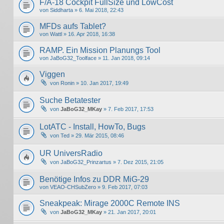
F/A-18 Cockpit FullSize und LowCost
von
Siddharta
» 6. Mai 2018, 22:43
MFDs aufs Tablet?
von
Wattl
» 16. Apr 2018, 16:38
RAMP. Ein Mission Planungs Tool
von
JaBoG32_Toolface
» 11. Jan 2018, 09:14
Viggen
von
Ronin
» 10. Jan 2017, 19:49
Suche Betatester
von
JaBoG32_MKay
» 7. Feb 2017, 17:53
LotATC - Install, HowTo, Bugs
von
Ted
» 29. Mär 2015, 08:46
UR UniversRadio
von
JaBoG32_Prinzartus
» 7. Dez 2015, 21:05
Benötige Infos zu DDR MiG-29
von
VEAO-CHSubZero
» 9. Feb 2017, 07:03
Sneakpeak: Mirage 2000C Remote INS
von
JaBoG32_MKay
» 21. Jan 2017, 20:01