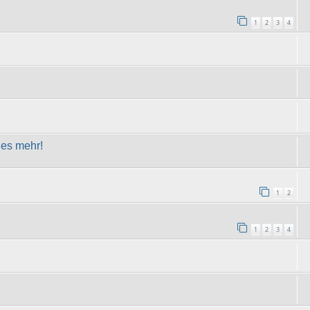
1
2
3
4
les mehr!
1
2
1
2
3
4