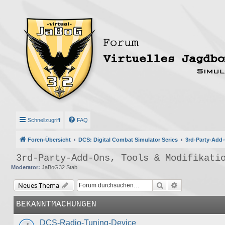
Schnellzugriff
FAQ
Foren-Übersicht
DCS: Digital Combat Simulator Series
3rd-Party-Add-
3rd-Party-Add-Ons, Tools & Modifikati
Moderator:
JaBoG32 Stab
Suche
Erweiterte Suc
Neues Thema
BEKANNTMACHUNGEN
DCS-Radio-Tuning-Device