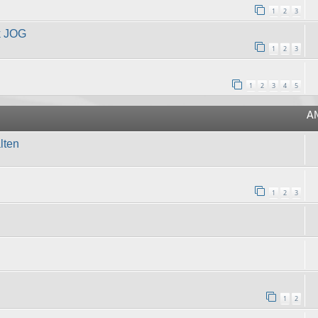
1
2
3
k JOG
1
2
3
1
2
3
4
5
A
lten
1
2
3
1
2