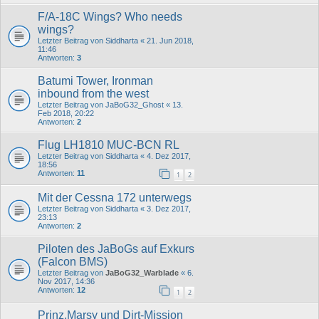
F/A-18C Wings? Who needs
wings?
Letzter Beitrag von
Siddharta
«
21. Jun 2018,
11:46
Antworten:
3
Batumi Tower, Ironman
inbound from the west
Letzter Beitrag von
JaBoG32_Ghost
«
13.
Feb 2018, 20:22
Antworten:
2
Flug LH1810 MUC-BCN RL
Letzter Beitrag von
Siddharta
«
4. Dez 2017,
18:56
Antworten:
11
1
2
Mit der Cessna 172 unterwegs
Letzter Beitrag von
Siddharta
«
3. Dez 2017,
23:13
Antworten:
2
Piloten des JaBoGs auf Exkurs
(Falcon BMS)
Letzter Beitrag von
JaBoG32_Warblade
«
6.
Nov 2017, 14:36
Antworten:
12
1
2
Prinz,Marsy und Dirt-Mission