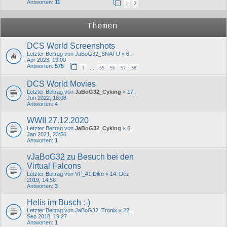
Antworten:
11
1
2
Themen
DCS World Screenshots
Letzter Beitrag von
JaBoG32_SNAFU
«
6.
Apr 2023, 19:00
Antworten:
575
1
55
56
57
58
…
DCS World Movies
Letzter Beitrag von
JaBoG32_Cyking
«
17.
Jun 2022, 18:08
Antworten:
4
WWII 27.12.2020
Letzter Beitrag von
JaBoG32_Cyking
«
6.
Jan 2021, 23:56
Antworten:
1
vJaBoG32 zu Besuch bei den
Virtual Falcons
Letzter Beitrag von
VF_#1|Diko
«
14. Dez
2019, 14:56
Antworten:
3
Helis im Busch :-)
Letzter Beitrag von
JaBoG32_Tronix
«
22.
Sep 2018, 19:27
Antworten:
1