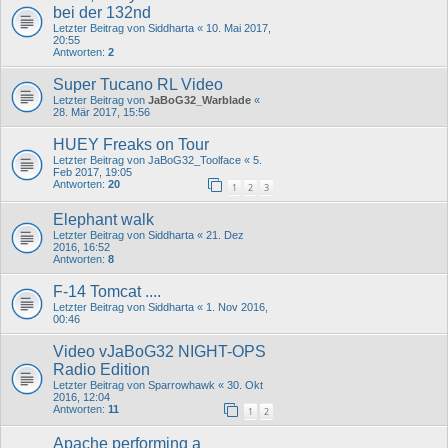
bei der 132nd
Letzter Beitrag von
Siddharta
«
10. Mai 2017,
20:55
Antworten:
2
Super Tucano RL Video
Letzter Beitrag von
JaBoG32_Warblade
«
28. Mär 2017, 15:56
HUEY Freaks on Tour
Letzter Beitrag von
JaBoG32_Toolface
«
5.
Feb 2017, 19:05
Antworten:
20
1
2
3
Elephant walk
Letzter Beitrag von
Siddharta
«
21. Dez
2016, 16:52
Antworten:
8
F-14 Tomcat ....
Letzter Beitrag von
Siddharta
«
1. Nov 2016,
00:46
Video vJaBoG32 NIGHT-OPS
Radio Edition
Letzter Beitrag von
Sparrowhawk
«
30. Okt
2016, 12:04
Antworten:
11
1
2
Apache performing a