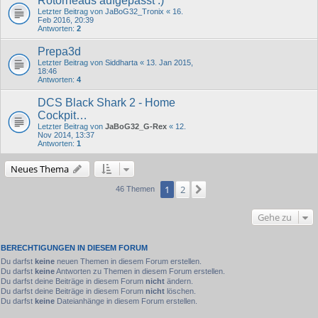
Rotorheads aufgepasst :)
Letzter Beitrag von
JaBoG32_Tronix
«
16.
Feb 2016, 20:39
Antworten:
2
Prepa3d
Letzter Beitrag von
Siddharta
«
13. Jan 2015,
18:46
Antworten:
4
DCS Black Shark 2 - Home
Cockpit…
Letzter Beitrag von
JaBoG32_G-Rex
«
12.
Nov 2014, 13:37
Antworten:
1
Neues Thema
1
2
Nächste
46 Themen
Gehe zu
BERECHTIGUNGEN IN DIESEM FORUM
Du darfst
keine
neuen Themen in diesem Forum erstellen.
Du darfst
keine
Antworten zu Themen in diesem Forum erstellen.
Du darfst deine Beiträge in diesem Forum
nicht
ändern.
Du darfst deine Beiträge in diesem Forum
nicht
löschen.
Du darfst
keine
Dateianhänge in diesem Forum erstellen.