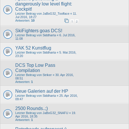
dangerously low level flight:
Cockpit!
Letzter Beitrag von
JaBoG32_Toolface
«
11.
Jul 2016, 18:27
Antworten:
10
1
2
SkiFighters goas DCS!
Letzter Beitrag von
Siddharta
«
6. Jul 2016,
11:08
YAK 52 Kunstflug
Letzter Beitrag von
Siddharta
«
5. Mai 2016,
23:20
DCS Top Low Pass
Compilation
Letzter Beitrag von
Striker
«
30. Apr 2016,
08:51
Antworten:
1
Neue Galerien auf der HP
Letzter Beitrag von
Siddharta
«
25. Apr 2016,
09:47
2500 Rounds..;)
Letzter Beitrag von
JaBoG32_SNAFU
«
19.
Apr 2016, 18:35
Antworten:
1