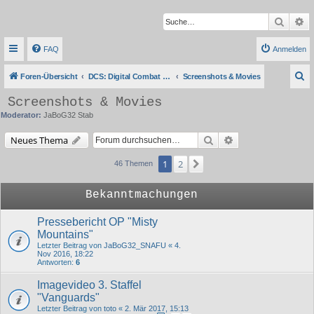
Suche
Er
FAQ
Anmelden
S
Foren-Übersicht
DCS: Digital Combat Simulator Series
Screenshots & Movies
u
Screenshots & Movies
c
Moderator:
JaBoG32 Stab
h
Suche
Erweiterte Suche
Neues Thema
e
1
2
Nächste
46 Themen
Bekanntmachungen
Pressebericht OP "Misty
Mountains"
Letzter Beitrag von
JaBoG32_SNAFU
«
4.
Nov 2016, 18:22
Antworten:
6
Imagevideo 3. Staffel
"Vanguards"
Letzter Beitrag von
toto
«
2. Mär 2017, 15:13