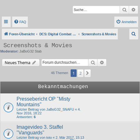
Suche
Er
FAQ
Anmelden
S
Foren-Übersicht
DCS: Digital Combat Simulator Series
Screenshots & Movies
u
Screenshots & Movies
c
Moderator:
JaBoG32 Stab
h
Suche
Erweiterte Suche
Neues Thema
e
1
2
Nächste
46 Themen
Bekanntmachungen
Pressebericht OP "Misty
Mountains"
Letzter Beitrag von
JaBoG32_SNAFU
«
4.
Nov 2016, 18:22
Antworten:
6
Imagevideo 3. Staffel
"Vanguards"
Letzter Beitrag von
toto
«
2. Mär 2017, 15:13