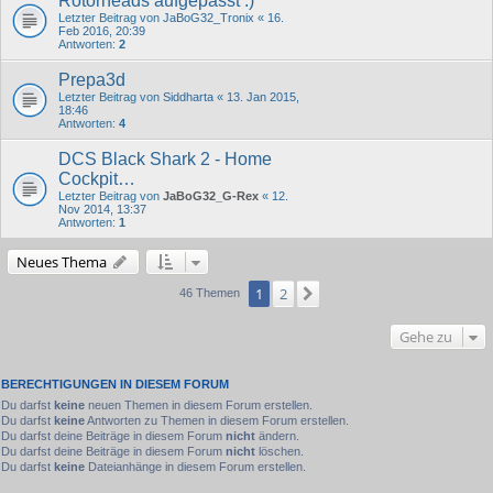
Rotorheads aufgepasst :)
Letzter Beitrag von
JaBoG32_Tronix
«
16.
Feb 2016, 20:39
Antworten:
2
Prepa3d
Letzter Beitrag von
Siddharta
«
13. Jan 2015,
18:46
Antworten:
4
DCS Black Shark 2 - Home
Cockpit…
Letzter Beitrag von
JaBoG32_G-Rex
«
12.
Nov 2014, 13:37
Antworten:
1
Neues Thema
1
2
Nächste
46 Themen
Gehe zu
BERECHTIGUNGEN IN DIESEM FORUM
Du darfst
keine
neuen Themen in diesem Forum erstellen.
Du darfst
keine
Antworten zu Themen in diesem Forum erstellen.
Du darfst deine Beiträge in diesem Forum
nicht
ändern.
Du darfst deine Beiträge in diesem Forum
nicht
löschen.
Du darfst
keine
Dateianhänge in diesem Forum erstellen.