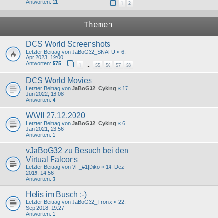
Antworten:
11
1
2
Themen
DCS World Screenshots
Letzter Beitrag von
JaBoG32_SNAFU
«
6.
Apr 2023, 19:00
Antworten:
575
1
55
56
57
58
…
DCS World Movies
Letzter Beitrag von
JaBoG32_Cyking
«
17.
Jun 2022, 18:08
Antworten:
4
WWII 27.12.2020
Letzter Beitrag von
JaBoG32_Cyking
«
6.
Jan 2021, 23:56
Antworten:
1
vJaBoG32 zu Besuch bei den
Virtual Falcons
Letzter Beitrag von
VF_#1|Diko
«
14. Dez
2019, 14:56
Antworten:
3
Helis im Busch :-)
Letzter Beitrag von
JaBoG32_Tronix
«
22.
Sep 2018, 19:27
Antworten:
1