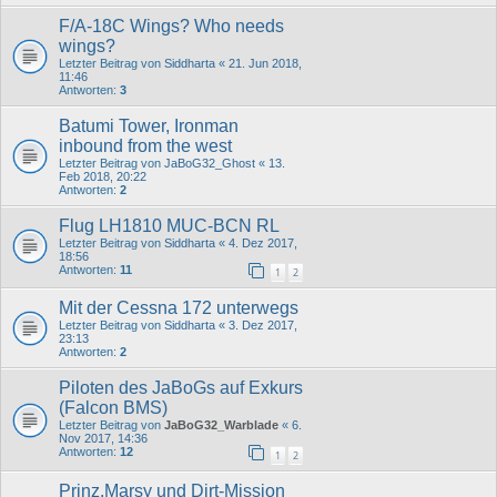
F/A-18C Wings? Who needs
wings?
Letzter Beitrag von
Siddharta
«
21. Jun 2018,
11:46
Antworten:
3
Batumi Tower, Ironman
inbound from the west
Letzter Beitrag von
JaBoG32_Ghost
«
13.
Feb 2018, 20:22
Antworten:
2
Flug LH1810 MUC-BCN RL
Letzter Beitrag von
Siddharta
«
4. Dez 2017,
18:56
Antworten:
11
1
2
Mit der Cessna 172 unterwegs
Letzter Beitrag von
Siddharta
«
3. Dez 2017,
23:13
Antworten:
2
Piloten des JaBoGs auf Exkurs
(Falcon BMS)
Letzter Beitrag von
JaBoG32_Warblade
«
6.
Nov 2017, 14:36
Antworten:
12
1
2
Prinz,Marsy und Dirt-Mission