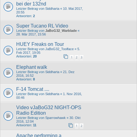
bei der 132nd
Letzter Beitrag von
Siddharta
«
10. Mai 2017,
20:55
Antworten:
2
Super Tucano RL Video
Letzter Beitrag von
JaBoG32_Warblade
«
28. Mär 2017, 15:56
HUEY Freaks on Tour
Letzter Beitrag von
JaBoG32_Toolface
«
5.
Feb 2017, 19:05
Antworten:
20
1
2
3
Elephant walk
Letzter Beitrag von
Siddharta
«
21. Dez
2016, 16:52
Antworten:
8
F-14 Tomcat ....
Letzter Beitrag von
Siddharta
«
1. Nov 2016,
00:46
Video vJaBoG32 NIGHT-OPS
Radio Edition
Letzter Beitrag von
Sparrowhawk
«
30. Okt
2016, 12:04
Antworten:
11
1
2
Apache performing a