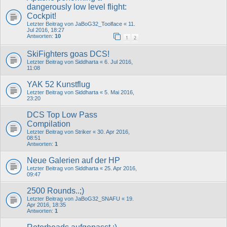
dangerously low level flight:
Cockpit!
Letzter Beitrag von
JaBoG32_Toolface
«
11.
Jul 2016, 18:27
Antworten:
10
1
2
SkiFighters goas DCS!
Letzter Beitrag von
Siddharta
«
6. Jul 2016,
11:08
YAK 52 Kunstflug
Letzter Beitrag von
Siddharta
«
5. Mai 2016,
23:20
DCS Top Low Pass
Compilation
Letzter Beitrag von
Striker
«
30. Apr 2016,
08:51
Antworten:
1
Neue Galerien auf der HP
Letzter Beitrag von
Siddharta
«
25. Apr 2016,
09:47
2500 Rounds..;)
Letzter Beitrag von
JaBoG32_SNAFU
«
19.
Apr 2016, 18:35
Antworten:
1