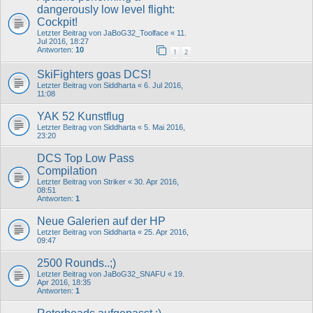
dangerously low level flight:
Cockpit!
Letzter Beitrag von
JaBoG32_Toolface
«
11.
Jul 2016, 18:27
Antworten:
10
1
2
SkiFighters goas DCS!
Letzter Beitrag von
Siddharta
«
6. Jul 2016,
11:08
YAK 52 Kunstflug
Letzter Beitrag von
Siddharta
«
5. Mai 2016,
23:20
DCS Top Low Pass
Compilation
Letzter Beitrag von
Striker
«
30. Apr 2016,
08:51
Antworten:
1
Neue Galerien auf der HP
Letzter Beitrag von
Siddharta
«
25. Apr 2016,
09:47
2500 Rounds..;)
Letzter Beitrag von
JaBoG32_SNAFU
«
19.
Apr 2016, 18:35
Antworten:
1