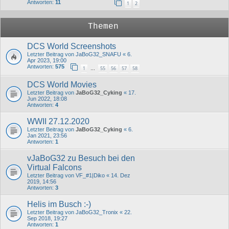
Antworten:
11
1
2
Themen
DCS World Screenshots
Letzter Beitrag von
JaBoG32_SNAFU
«
6.
Apr 2023, 19:00
Antworten:
575
1
55
56
57
58
…
DCS World Movies
Letzter Beitrag von
JaBoG32_Cyking
«
17.
Jun 2022, 18:08
Antworten:
4
WWII 27.12.2020
Letzter Beitrag von
JaBoG32_Cyking
«
6.
Jan 2021, 23:56
Antworten:
1
vJaBoG32 zu Besuch bei den
Virtual Falcons
Letzter Beitrag von
VF_#1|Diko
«
14. Dez
2019, 14:56
Antworten:
3
Helis im Busch :-)
Letzter Beitrag von
JaBoG32_Tronix
«
22.
Sep 2018, 19:27
Antworten:
1