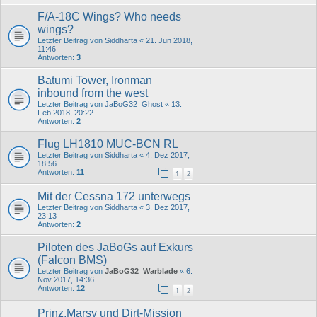
F/A-18C Wings? Who needs
wings?
Letzter Beitrag von
Siddharta
«
21. Jun 2018,
11:46
Antworten:
3
Batumi Tower, Ironman
inbound from the west
Letzter Beitrag von
JaBoG32_Ghost
«
13.
Feb 2018, 20:22
Antworten:
2
Flug LH1810 MUC-BCN RL
Letzter Beitrag von
Siddharta
«
4. Dez 2017,
18:56
Antworten:
11
1
2
Mit der Cessna 172 unterwegs
Letzter Beitrag von
Siddharta
«
3. Dez 2017,
23:13
Antworten:
2
Piloten des JaBoGs auf Exkurs
(Falcon BMS)
Letzter Beitrag von
JaBoG32_Warblade
«
6.
Nov 2017, 14:36
Antworten:
12
1
2
Prinz,Marsy und Dirt-Mission