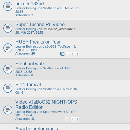
bei der 132nd
Letzter Beitrag von
Siddharta
«
10. Mai 2017,
20:55
Antworten:
2
Super Tucano RL Video
Letzter Beitrag von
JaBoG32_Warblade
«
28. Mär 2017, 15:56
HUEY Freaks on Tour
Letzter Beitrag von
JaBoG32_Toolface
«
5.
Feb 2017, 19:05
Antworten:
20
1
2
3
Elephant walk
Letzter Beitrag von
Siddharta
«
21. Dez
2016, 16:52
Antworten:
8
F-14 Tomcat ....
Letzter Beitrag von
Siddharta
«
1. Nov 2016,
00:46
Video vJaBoG32 NIGHT-OPS
Radio Edition
Letzter Beitrag von
Sparrowhawk
«
30. Okt
2016, 12:04
Antworten:
11
1
2
Apache performing a