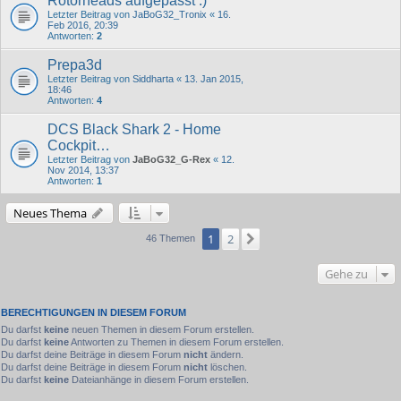
Rotorheads aufgepasst :)
Letzter Beitrag von
JaBoG32_Tronix
«
16.
Feb 2016, 20:39
Antworten:
2
Prepa3d
Letzter Beitrag von
Siddharta
«
13. Jan 2015,
18:46
Antworten:
4
DCS Black Shark 2 - Home
Cockpit…
Letzter Beitrag von
JaBoG32_G-Rex
«
12.
Nov 2014, 13:37
Antworten:
1
Neues Thema
1
2
Nächste
46 Themen
Gehe zu
BERECHTIGUNGEN IN DIESEM FORUM
Du darfst
keine
neuen Themen in diesem Forum erstellen.
Du darfst
keine
Antworten zu Themen in diesem Forum erstellen.
Du darfst deine Beiträge in diesem Forum
nicht
ändern.
Du darfst deine Beiträge in diesem Forum
nicht
löschen.
Du darfst
keine
Dateianhänge in diesem Forum erstellen.