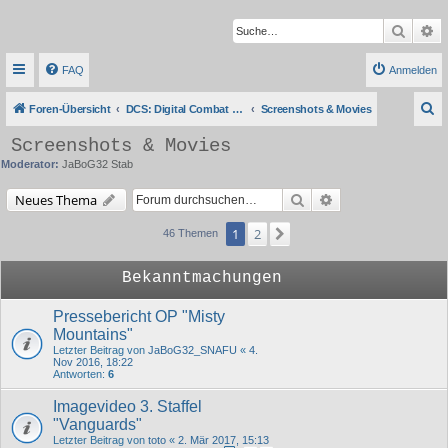
Suche
Er
FAQ
Anmelden
S
Foren-Übersicht
DCS: Digital Combat Simulator Series
Screenshots & Movies
u
Screenshots & Movies
c
Moderator:
JaBoG32 Stab
h
Suche
Erweiterte Suche
Neues Thema
e
1
2
Nächste
46 Themen
Bekanntmachungen
Pressebericht OP "Misty
Mountains"
Letzter Beitrag von
JaBoG32_SNAFU
«
4.
Nov 2016, 18:22
Antworten:
6
Imagevideo 3. Staffel
"Vanguards"
Letzter Beitrag von
toto
«
2. Mär 2017, 15:13