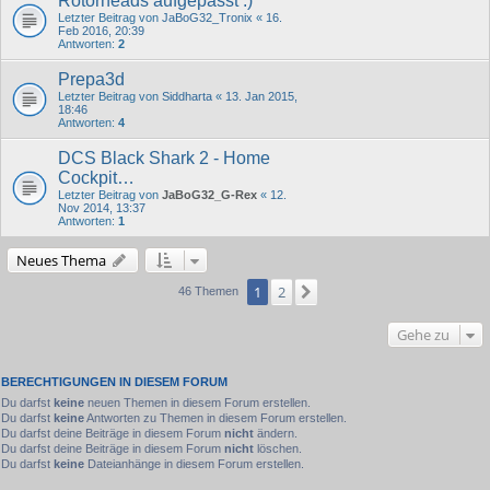
Rotorheads aufgepasst :)
Letzter Beitrag von
JaBoG32_Tronix
«
16.
Feb 2016, 20:39
Antworten:
2
Prepa3d
Letzter Beitrag von
Siddharta
«
13. Jan 2015,
18:46
Antworten:
4
DCS Black Shark 2 - Home
Cockpit…
Letzter Beitrag von
JaBoG32_G-Rex
«
12.
Nov 2014, 13:37
Antworten:
1
Neues Thema
1
2
Nächste
46 Themen
Gehe zu
BERECHTIGUNGEN IN DIESEM FORUM
Du darfst
keine
neuen Themen in diesem Forum erstellen.
Du darfst
keine
Antworten zu Themen in diesem Forum erstellen.
Du darfst deine Beiträge in diesem Forum
nicht
ändern.
Du darfst deine Beiträge in diesem Forum
nicht
löschen.
Du darfst
keine
Dateianhänge in diesem Forum erstellen.