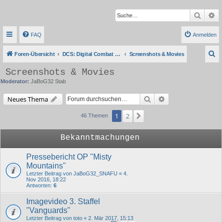
Suche
Er
FAQ
Anmelden
S
Foren-Übersicht
DCS: Digital Combat Simulator Series
Screenshots & Movies
u
Screenshots & Movies
c
Moderator:
JaBoG32 Stab
h
Suche
Erweiterte Suche
Neues Thema
e
1
2
Nächste
46 Themen
Bekanntmachungen
Pressebericht OP "Misty
Mountains"
Letzter Beitrag von
JaBoG32_SNAFU
«
4.
Nov 2016, 18:22
Antworten:
6
Imagevideo 3. Staffel
"Vanguards"
Letzter Beitrag von
toto
«
2. Mär 2017, 15:13