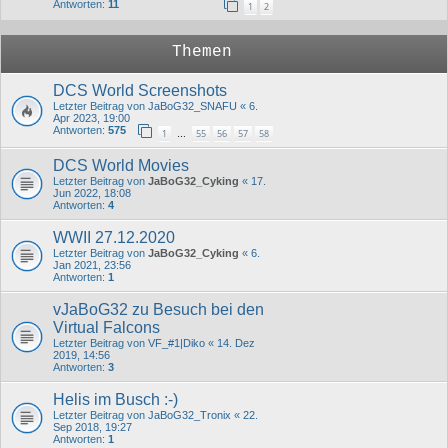
Antworten:
11
1
2
Themen
DCS World Screenshots
Letzter Beitrag von
JaBoG32_SNAFU
«
6.
Apr 2023, 19:00
Antworten:
575
1
55
56
57
58
…
DCS World Movies
Letzter Beitrag von
JaBoG32_Cyking
«
17.
Jun 2022, 18:08
Antworten:
4
WWII 27.12.2020
Letzter Beitrag von
JaBoG32_Cyking
«
6.
Jan 2021, 23:56
Antworten:
1
vJaBoG32 zu Besuch bei den
Virtual Falcons
Letzter Beitrag von
VF_#1|Diko
«
14. Dez
2019, 14:56
Antworten:
3
Helis im Busch :-)
Letzter Beitrag von
JaBoG32_Tronix
«
22.
Sep 2018, 19:27
Antworten:
1