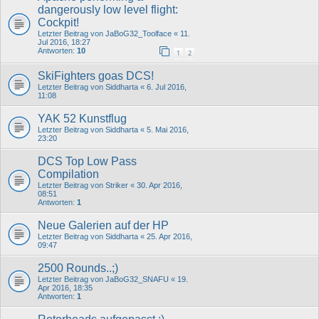
dangerously low level flight:
Cockpit!
Letzter Beitrag von
JaBoG32_Toolface
«
11.
Jul 2016, 18:27
Antworten:
10
1
2
SkiFighters goas DCS!
Letzter Beitrag von
Siddharta
«
6. Jul 2016,
11:08
YAK 52 Kunstflug
Letzter Beitrag von
Siddharta
«
5. Mai 2016,
23:20
DCS Top Low Pass
Compilation
Letzter Beitrag von
Striker
«
30. Apr 2016,
08:51
Antworten:
1
Neue Galerien auf der HP
Letzter Beitrag von
Siddharta
«
25. Apr 2016,
09:47
2500 Rounds..;)
Letzter Beitrag von
JaBoG32_SNAFU
«
19.
Apr 2016, 18:35
Antworten:
1