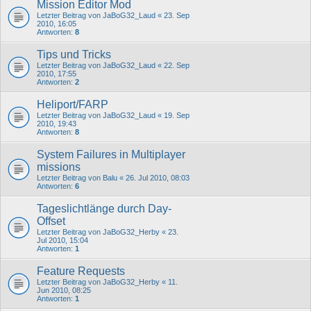
Mission Editor Mod
Letzter Beitrag von
JaBoG32_Laud
«
23. Sep
2010, 16:05
Antworten:
8
Tips und Tricks
Letzter Beitrag von
JaBoG32_Laud
«
22. Sep
2010, 17:55
Antworten:
2
Heliport/FARP
Letzter Beitrag von
JaBoG32_Laud
«
19. Sep
2010, 19:43
Antworten:
8
System Failures in Multiplayer
missions
Letzter Beitrag von
Balu
«
26. Jul 2010, 08:03
Antworten:
6
Tageslichtlänge durch Day-
Offset
Letzter Beitrag von
JaBoG32_Herby
«
23.
Jul 2010, 15:04
Antworten:
1
Feature Requests
Letzter Beitrag von
JaBoG32_Herby
«
11.
Jun 2010, 08:25
Antworten:
1