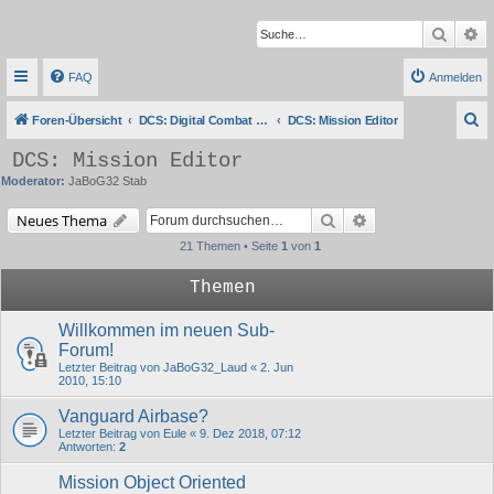
Suche
Er
FAQ
Anmelden
S
Foren-Übersicht
DCS: Digital Combat Simulator Series
DCS: Mission Editor
u
DCS: Mission Editor
c
Moderator:
JaBoG32 Stab
h
Suche
Erweiterte Suche
Neues Thema
e
21 Themen • Seite
1
von
1
Themen
Willkommen im neuen Sub-
Forum!
Letzter Beitrag von
JaBoG32_Laud
«
2. Jun
2010, 15:10
Vanguard Airbase?
Letzter Beitrag von
Eule
«
9. Dez 2018, 07:12
Antworten:
2
Mission Object Oriented