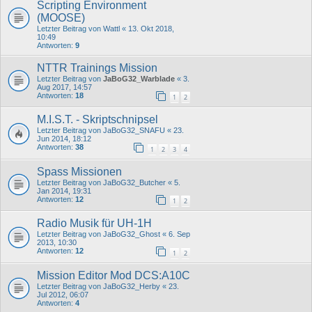
Scripting Environment
(MOOSE)
Letzter Beitrag von
Wattl
«
13. Okt 2018,
10:49
Antworten:
9
NTTR Trainings Mission
Letzter Beitrag von
JaBoG32_Warblade
«
3.
Aug 2017, 14:57
Antworten:
18
1
2
M.I.S.T. - Skriptschnipsel
Letzter Beitrag von
JaBoG32_SNAFU
«
23.
Jun 2014, 18:12
Antworten:
38
1
2
3
4
Spass Missionen
Letzter Beitrag von
JaBoG32_Butcher
«
5.
Jan 2014, 19:31
Antworten:
12
1
2
Radio Musik für UH-1H
Letzter Beitrag von
JaBoG32_Ghost
«
6. Sep
2013, 10:30
Antworten:
12
1
2
Mission Editor Mod DCS:A10C
Letzter Beitrag von
JaBoG32_Herby
«
23.
Jul 2012, 06:07
Antworten:
4