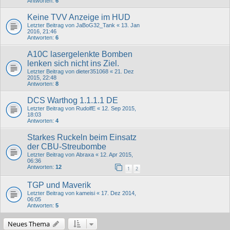
Antworten:
6
Keine TVV Anzeige im HUD
Letzter Beitrag von
JaBoG32_Tank
«
13. Jan
2016, 21:46
Antworten:
6
A10C lasergelenkte Bomben
lenken sich nicht ins Ziel.
Letzter Beitrag von
dieter351068
«
21. Dez
2015, 22:48
Antworten:
8
DCS Warthog 1.1.1.1 DE
Letzter Beitrag von
RudolfE
«
12. Sep 2015,
18:03
Antworten:
4
Starkes Ruckeln beim Einsatz
der CBU-Streubombe
Letzter Beitrag von
Abraxa
«
12. Apr 2015,
06:36
Antworten:
12
1
2
TGP und Maverik
Letzter Beitrag von
kameisi
«
17. Dez 2014,
06:05
Antworten:
5
Neues Thema