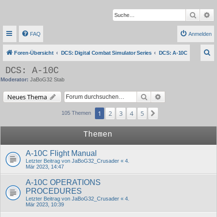
Suche
Er
FAQ
Anmelden
S
Foren-Übersicht
DCS: Digital Combat Simulator Series
DCS: A-10C
u
DCS: A-10C
c
Moderator:
JaBoG32 Stab
h
Suche
Erweiterte Suche
Neues Thema
e
1
2
3
4
5
Nächste
105 Themen
Themen
A-10C Flight Manual
Letzter Beitrag von
JaBoG32_Crusader
«
4.
Mär 2023, 14:47
A-10C OPERATIONS
PROCEDURES
Letzter Beitrag von
JaBoG32_Crusader
«
4.
Mär 2023, 10:39