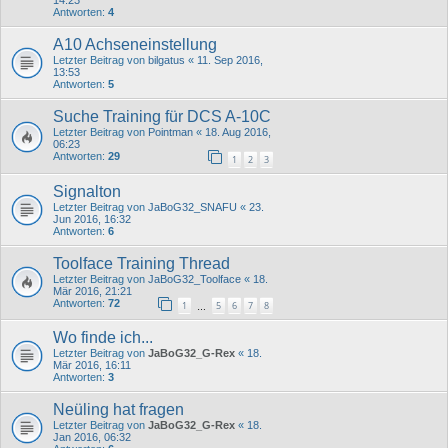
14:23
Antworten:
4
A10 Achseneinstellung
Letzter Beitrag von
bilgatus
«
11. Sep 2016,
13:53
Antworten:
5
Suche Training für DCS A-10C
Letzter Beitrag von
Pointman
«
18. Aug 2016,
06:23
Antworten:
29
1
2
3
Signalton
Letzter Beitrag von
JaBoG32_SNAFU
«
23.
Jun 2016, 16:32
Antworten:
6
Toolface Training Thread
Letzter Beitrag von
JaBoG32_Toolface
«
18.
Mär 2016, 21:21
Antworten:
72
1
5
6
7
8
…
Wo finde ich...
Letzter Beitrag von
JaBoG32_G-Rex
«
18.
Mär 2016, 16:11
Antworten:
3
Neüling hat fragen
Letzter Beitrag von
JaBoG32_G-Rex
«
18.
Jan 2016, 06:32