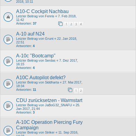
2018, 10:11
A10-C Cockpit Nachbau
Letzter Beitrag von
Fenris
«
7. Feb 2018,
11:42
Antworten:
37
1
2
3
4
A-10 auf N24
Letzter Beitrag von
Grunt
«
22. Jan 2018,
22:51
Antworten:
4
A-10c "Bootcamp"
Letzter Beitrag von
Serdas
«
7. Dez 2017,
16:15
Antworten:
4
A10C Autopilot defekt?
Letzter Beitrag von
Siddharta
«
27. Mai 2017,
18:34
Antworten:
11
1
2
CDU zurücksetzen - Warmstart
Letzter Beitrag von
JaBoG32_SNAFU
«
25.
Jan 2017, 21:44
Antworten:
3
A-10C Operation Piercing Fury
Campaign
Letzter Beitrag von
Striker
«
11. Sep 2016,