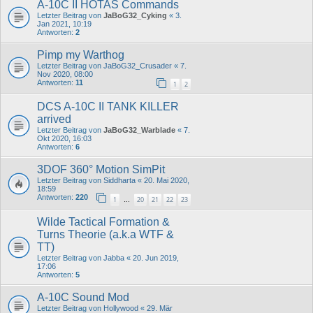
A-10C II HOTAS Commands
Letzter Beitrag von
JaBoG32_Cyking
«
3.
Jan 2021, 10:19
Antworten:
2
Pimp my Warthog
Letzter Beitrag von
JaBoG32_Crusader
«
7.
Nov 2020, 08:00
Antworten:
11
1
2
DCS A-10C II TANK KILLER
arrived
Letzter Beitrag von
JaBoG32_Warblade
«
7.
Okt 2020, 16:03
Antworten:
6
3DOF 360° Motion SimPit
Letzter Beitrag von
Siddharta
«
20. Mai 2020,
18:59
Antworten:
220
1
20
21
22
23
…
Wilde Tactical Formation &
Turns Theorie (a.k.a WTF &
TT)
Letzter Beitrag von
Jabba
«
20. Jun 2019,
17:06
Antworten:
5
A-10C Sound Mod
Letzter Beitrag von
Hollywood
«
29. Mär