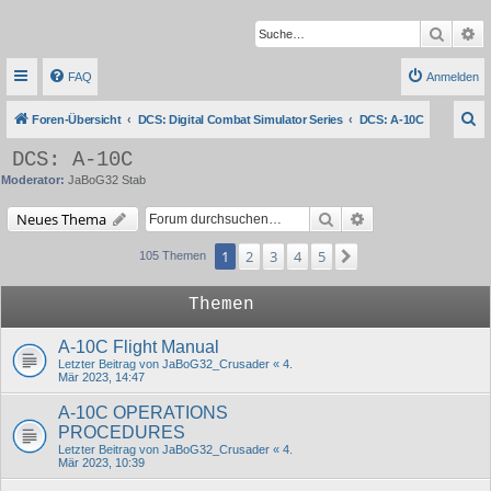
Suche
Er
FAQ
Anmelden
S
Foren-Übersicht
DCS: Digital Combat Simulator Series
DCS: A-10C
u
DCS: A-10C
c
Moderator:
JaBoG32 Stab
h
Suche
Erweiterte Suche
Neues Thema
e
1
2
3
4
5
Nächste
105 Themen
Themen
A-10C Flight Manual
Letzter Beitrag von
JaBoG32_Crusader
«
4.
Mär 2023, 14:47
A-10C OPERATIONS
PROCEDURES
Letzter Beitrag von
JaBoG32_Crusader
«
4.
Mär 2023, 10:39