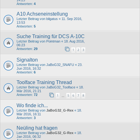
14:23
Antworten:
4
A10 Achseneinstellung
Letzter Beitrag von
bilgatus
«
11. Sep 2016,
13:53
Antworten:
5
Suche Training für DCS A-10C
Letzter Beitrag von
Pointman
«
18. Aug 2016,
06:23
Antworten:
29
1
2
3
Signalton
Letzter Beitrag von
JaBoG32_SNAFU
«
23.
Jun 2016, 16:32
Antworten:
6
Toolface Training Thread
Letzter Beitrag von
JaBoG32_Toolface
«
18.
Mär 2016, 21:21
Antworten:
72
1
5
6
7
8
…
Wo finde ich...
Letzter Beitrag von
JaBoG32_G-Rex
«
18.
Mär 2016, 16:11
Antworten:
3
Neüling hat fragen
Letzter Beitrag von
JaBoG32_G-Rex
«
18.
Jan 2016, 06:32