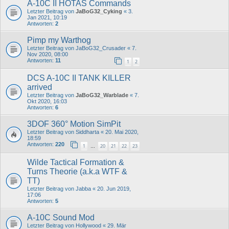
A-10C II HOTAS Commands
Letzter Beitrag von
JaBoG32_Cyking
«
3.
Jan 2021, 10:19
Antworten:
2
Pimp my Warthog
Letzter Beitrag von
JaBoG32_Crusader
«
7.
Nov 2020, 08:00
Antworten:
11
1
2
DCS A-10C II TANK KILLER
arrived
Letzter Beitrag von
JaBoG32_Warblade
«
7.
Okt 2020, 16:03
Antworten:
6
3DOF 360° Motion SimPit
Letzter Beitrag von
Siddharta
«
20. Mai 2020,
18:59
Antworten:
220
1
20
21
22
23
…
Wilde Tactical Formation &
Turns Theorie (a.k.a WTF &
TT)
Letzter Beitrag von
Jabba
«
20. Jun 2019,
17:06
Antworten:
5
A-10C Sound Mod
Letzter Beitrag von
Hollywood
«
29. Mär