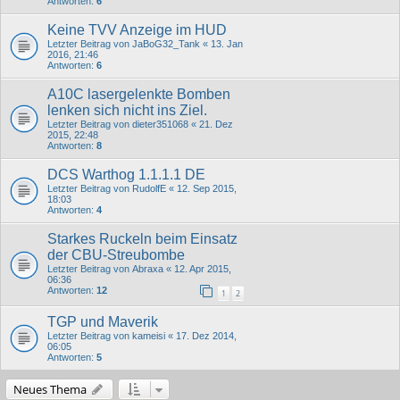
Antworten:
6
Keine TVV Anzeige im HUD
Letzter Beitrag von
JaBoG32_Tank
«
13. Jan
2016, 21:46
Antworten:
6
A10C lasergelenkte Bomben
lenken sich nicht ins Ziel.
Letzter Beitrag von
dieter351068
«
21. Dez
2015, 22:48
Antworten:
8
DCS Warthog 1.1.1.1 DE
Letzter Beitrag von
RudolfE
«
12. Sep 2015,
18:03
Antworten:
4
Starkes Ruckeln beim Einsatz
der CBU-Streubombe
Letzter Beitrag von
Abraxa
«
12. Apr 2015,
06:36
Antworten:
12
1
2
TGP und Maverik
Letzter Beitrag von
kameisi
«
17. Dez 2014,
06:05
Antworten:
5
Neues Thema