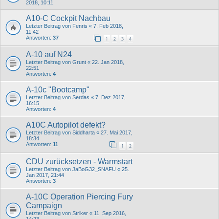
2018, 10:11
A10-C Cockpit Nachbau
Letzter Beitrag von
Fenris
«
7. Feb 2018,
11:42
Antworten:
37
1
2
3
4
A-10 auf N24
Letzter Beitrag von
Grunt
«
22. Jan 2018,
22:51
Antworten:
4
A-10c "Bootcamp"
Letzter Beitrag von
Serdas
«
7. Dez 2017,
16:15
Antworten:
4
A10C Autopilot defekt?
Letzter Beitrag von
Siddharta
«
27. Mai 2017,
18:34
Antworten:
11
1
2
CDU zurücksetzen - Warmstart
Letzter Beitrag von
JaBoG32_SNAFU
«
25.
Jan 2017, 21:44
Antworten:
3
A-10C Operation Piercing Fury
Campaign
Letzter Beitrag von
Striker
«
11. Sep 2016,