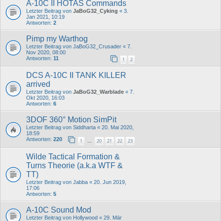
A-10C II HOTAS Commands
Letzter Beitrag von
JaBoG32_Cyking
«
3.
Jan 2021, 10:19
Antworten:
2
Pimp my Warthog
Letzter Beitrag von
JaBoG32_Crusader
«
7.
Nov 2020, 08:00
Antworten:
11
1
2
DCS A-10C II TANK KILLER
arrived
Letzter Beitrag von
JaBoG32_Warblade
«
7.
Okt 2020, 16:03
Antworten:
6
3DOF 360° Motion SimPit
Letzter Beitrag von
Siddharta
«
20. Mai 2020,
18:59
Antworten:
220
1
20
21
22
23
…
Wilde Tactical Formation &
Turns Theorie (a.k.a WTF &
TT)
Letzter Beitrag von
Jabba
«
20. Jun 2019,
17:06
Antworten:
5
A-10C Sound Mod
Letzter Beitrag von
Hollywood
«
29. Mär