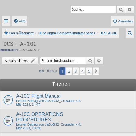
Suche
Er
FAQ
Anmelden
S
Foren-Übersicht
DCS: Digital Combat Simulator Series
DCS: A-10C
u
DCS: A-10C
c
Moderator:
JaBoG32 Stab
h
Suche
Erweiterte Suche
Neues Thema
e
1
2
3
4
5
Nächste
105 Themen
Themen
A-10C Flight Manual
Letzter Beitrag von
JaBoG32_Crusader
«
4.
Mär 2023, 14:47
A-10C OPERATIONS
PROCEDURES
Letzter Beitrag von
JaBoG32_Crusader
«
4.
Mär 2023, 10:39