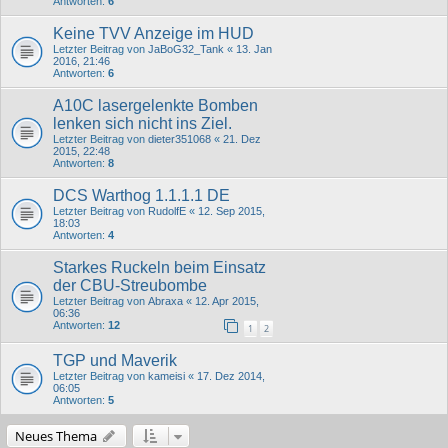
Antworten:
6
Keine TVV Anzeige im HUD
Letzter Beitrag von
JaBoG32_Tank
«
13. Jan
2016, 21:46
Antworten:
6
A10C lasergelenkte Bomben
lenken sich nicht ins Ziel.
Letzter Beitrag von
dieter351068
«
21. Dez
2015, 22:48
Antworten:
8
DCS Warthog 1.1.1.1 DE
Letzter Beitrag von
RudolfE
«
12. Sep 2015,
18:03
Antworten:
4
Starkes Ruckeln beim Einsatz
der CBU-Streubombe
Letzter Beitrag von
Abraxa
«
12. Apr 2015,
06:36
Antworten:
12
1
2
TGP und Maverik
Letzter Beitrag von
kameisi
«
17. Dez 2014,
06:05
Antworten:
5
Neues Thema