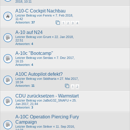
2018, 10:11
A10-C Cockpit Nachbau
Letzter Beitrag von
Fenris
«
7. Feb 2018,
11:42
Antworten:
37
1
2
3
4
A-10 auf N24
Letzter Beitrag von
Grunt
«
22. Jan 2018,
22:51
Antworten:
4
A-10c "Bootcamp"
Letzter Beitrag von
Serdas
«
7. Dez 2017,
16:15
Antworten:
4
A10C Autopilot defekt?
Letzter Beitrag von
Siddharta
«
27. Mai 2017,
18:34
Antworten:
11
1
2
CDU zurücksetzen - Warmstart
Letzter Beitrag von
JaBoG32_SNAFU
«
25.
Jan 2017, 21:44
Antworten:
3
A-10C Operation Piercing Fury
Campaign
Letzter Beitrag von
Striker
«
11. Sep 2016,