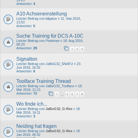
14:23
Antworten:
4
A10 Achseneinstellung
Letzter Beitrag von
bilgatus
«
11. Sep 2016,
13:53
Antworten:
5
Suche Training für DCS A-10C
Letzter Beitrag von
Pointman
«
18. Aug 2016,
06:23
Antworten:
29
1
2
3
Signalton
Letzter Beitrag von
JaBoG32_SNAFU
«
23.
Jun 2016, 16:32
Antworten:
6
Toolface Training Thread
Letzter Beitrag von
JaBoG32_Toolface
«
18.
Mär 2016, 21:21
Antworten:
72
1
5
6
7
8
…
Wo finde ich...
Letzter Beitrag von
JaBoG32_G-Rex
«
18.
Mär 2016, 16:11
Antworten:
3
Neüling hat fragen
Letzter Beitrag von
JaBoG32_G-Rex
«
18.
Jan 2016, 06:32