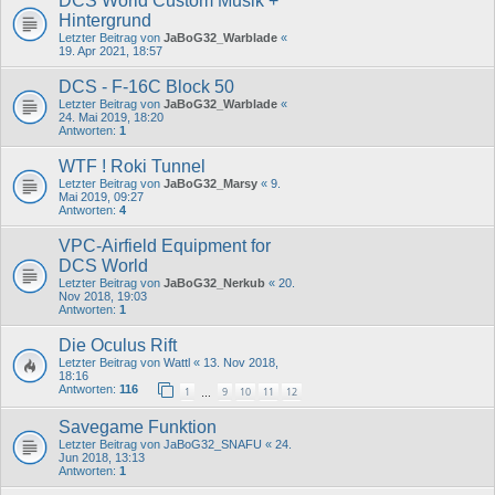
DCS World Custom Musik +
Hintergrund
Letzter Beitrag von
JaBoG32_Warblade
«
19. Apr 2021, 18:57
DCS - F-16C Block 50
Letzter Beitrag von
JaBoG32_Warblade
«
24. Mai 2019, 18:20
Antworten:
1
WTF ! Roki Tunnel
Letzter Beitrag von
JaBoG32_Marsy
«
9.
Mai 2019, 09:27
Antworten:
4
VPC-Airfield Equipment for
DCS World
Letzter Beitrag von
JaBoG32_Nerkub
«
20.
Nov 2018, 19:03
Antworten:
1
Die Oculus Rift
Letzter Beitrag von
Wattl
«
13. Nov 2018,
18:16
Antworten:
116
1
9
10
11
12
…
Savegame Funktion
Letzter Beitrag von
JaBoG32_SNAFU
«
24.
Jun 2018, 13:13
Antworten:
1