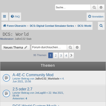
Suche
Er
FAQ
Anmelden
S
Foren-Übersicht
DCS: Digital Combat Simulator Series
DCS: World
u
DCS: World
c
Moderator:
JaBoG32 Stab
h
Suche
Erweiterte Suche
Neues Thema
e
1
2
3
4
Nächste
95 Themen
Themen
A-4E-C Community Mod
Letzter Beitrag von
JaBoG32_Warblade
«
4.
Jun 2021, 15:56
2.5 oder 2.7
Letzter Beitrag von
JetLag68
«
22. Mai 2021,
06:49
Antworten:
4