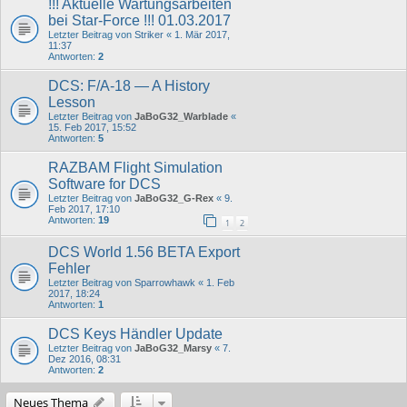
!!! Aktuelle Wartungsarbeiten
bei Star-Force !!! 01.03.2017
Letzter Beitrag von
Striker
«
1. Mär 2017,
11:37
Antworten:
2
DCS: F/A-18 — A History
Lesson
Letzter Beitrag von
JaBoG32_Warblade
«
15. Feb 2017, 15:52
Antworten:
5
RAZBAM Flight Simulation
Software for DCS
Letzter Beitrag von
JaBoG32_G-Rex
«
9.
Feb 2017, 17:10
Antworten:
19
1
2
DCS World 1.56 BETA Export
Fehler
Letzter Beitrag von
Sparrowhawk
«
1. Feb
2017, 18:24
Antworten:
1
DCS Keys Händler Update
Letzter Beitrag von
JaBoG32_Marsy
«
7.
Dez 2016, 08:31
Antworten:
2
Neues Thema