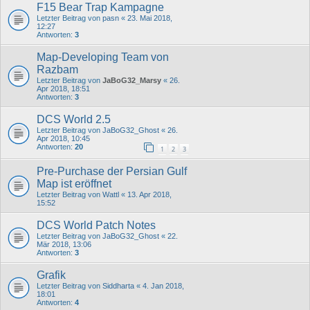
F15 Bear Trap Kampagne
Letzter Beitrag von
pasn
«
23. Mai 2018,
12:27
Antworten:
3
Map-Developing Team von
Razbam
Letzter Beitrag von
JaBoG32_Marsy
«
26.
Apr 2018, 18:51
Antworten:
3
DCS World 2.5
Letzter Beitrag von
JaBoG32_Ghost
«
26.
Apr 2018, 10:45
Antworten:
20
1
2
3
Pre-Purchase der Persian Gulf
Map ist eröffnet
Letzter Beitrag von
Wattl
«
13. Apr 2018,
15:52
DCS World Patch Notes
Letzter Beitrag von
JaBoG32_Ghost
«
22.
Mär 2018, 13:06
Antworten:
3
Grafik
Letzter Beitrag von
Siddharta
«
4. Jan 2018,
18:01
Antworten:
4