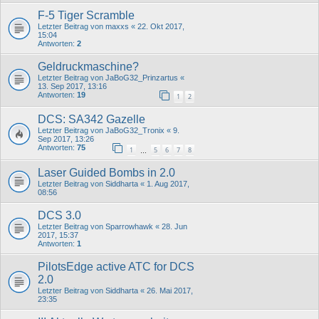
F-5 Tiger Scramble
Letzter Beitrag von
maxxs
«
22. Okt 2017,
15:04
Antworten:
2
Geldruckmaschine?
Letzter Beitrag von
JaBoG32_Prinzartus
«
13. Sep 2017, 13:16
Antworten:
19
1
2
DCS: SA342 Gazelle
Letzter Beitrag von
JaBoG32_Tronix
«
9.
Sep 2017, 13:26
Antworten:
75
1
5
6
7
8
…
Laser Guided Bombs in 2.0
Letzter Beitrag von
Siddharta
«
1. Aug 2017,
08:56
DCS 3.0
Letzter Beitrag von
Sparrowhawk
«
28. Jun
2017, 15:37
Antworten:
1
PilotsEdge active ATC for DCS
2.0
Letzter Beitrag von
Siddharta
«
26. Mai 2017,
23:35